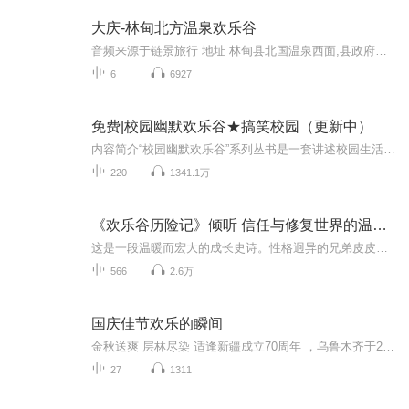
大庆-林甸北方温泉欢乐谷
音频来源于链景旅行 地址 林甸县北国温泉西面,县政府西面 票价描述 暂无 开放时间 暂无 乘车信息 暂无
6
6927
免费|校园幽默欢乐谷★搞笑校园（更新中）
内容简介“校园幽默欢乐谷”系列丛书是一套讲述校园生活故事的中篇小说。整套书共计10册，一册一主角。本书故事情节幽默风趣，内容贴近儿童生活。适合广大少年朋友作为课外读物阅读。 作者简介赵静，中国作协会员。现在北京中国儿童中心工作。已出版《闹的...
220
1341.1万
《欢乐谷历险记》倾听 信任与修复世界的温柔寓言
这是一段温暖而宏大的成长史诗。性格迥异的兄弟皮皮蛇与咕咕鸡，为完成古老预言踏上冒险。他们的旅程跨越奇幻谷地，不止于战胜困难，更在于用游戏化解冲突、用善意结交朋友，最终以倾听与分享解决终极挑战，揭示故事核心：最强大的力量，源于善良与勇敢的...
566
2.6万
国庆佳节欢乐的瞬间
金秋送爽 层林尽染 适逢新疆成立70周年 ，乌鲁木齐于2025年9月23日迎来党中央和习大大带领的慰问团。新疆各族群众欢欣鼓舞，热烈欢迎。
27
1311