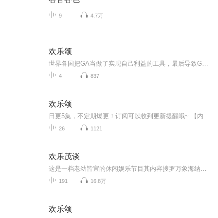
9
4.7万
欢乐颂
世界各国把GA当做了实现自己利益的工具，最后导致GA的权威丧失，人们都一致认同GA不在适合今天的世界，并决定为GA办一场隆重的葬礼....
4
837
欢乐颂
日更5集，不定期爆更！订阅可以收到更新提醒哦~ 【内容简介】 老天爷要热情起来是全然不顾人死活的，都已近黄昏了，还一副八九点钟模样。走在大街上的那么多人，没有一个不皱眉头的。可是，立秋不觉得热。虽然汗水已经把他整个人湿透了，就像从河里捞...
26
1121
欢乐茂谈
这是一档老幼皆宜的休闲娱乐节目其内容搜罗万象海纳百川大多都是主播闲暇时阅读看到的非常感兴趣的内容有搞笑的网文微博，有趣的历史知识还有很多能让你长知识的科学杂谈这些内容都是积极向上的都是在传递正能量的适合任意年龄段的人收听希望在娱乐的同时...
191
16.8万
欢乐颂