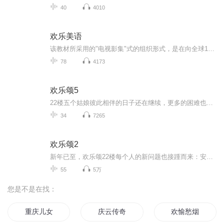
40
4010
欢乐美语
该教材所采用的"电视影集"式的组织形式，是在向全球105个国家的英语教学者广泛咨询后决定的，电视剧情节感人，能吸引学习者的兴趣。《走遍美国》电视影集代表了国际最高制作水平，它的编剧兼导演WilliamGreeves，以及动画制作群DovetailGroup都曾几度荣获艾美奖，所有演员都是优秀的专业演员，他们美语发音清晰、体态语言丰富，效果远远超出了一般所谓的"情景会话"教材。
78
4173
欢乐颂5
22楼五个姑娘彼此相伴的日子还在继续，更多的困难也接踵而来，还好她们已足够了解彼此，感情也日益深厚，可以互相支撑度过这些难关。叶蓁蓁醉心科研之余频频受到戴维的家事影响，如何简单生活成了难题，幸好她立场坚定也足够清醒，又有足够爱她的家人，最...
34
7265
欢乐颂2
新年已至，欢乐颂22楼每个人的新问题也接踵而来：安迪（刘涛饰）因包奕凡（杨烁饰）迎来情感的新可能，却也面临来自身世及包家内部带来的新困扰；樊胜美（蒋欣饰）尝试起步新生活，却仍难脱离家庭泥淖，对王柏川（张陆饰）处处依赖事事紧逼；曲筱绡（王子...
55
5万
您是不是在找：
重庆儿女
庆云传奇
欢愉愁烟