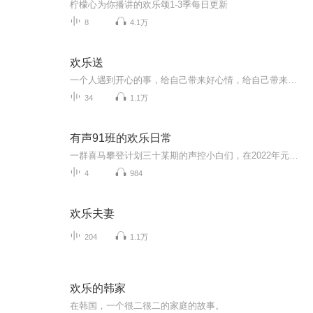
柠檬心为你播讲的欢乐颂1-3季每日更新
8
4.1万
欢乐送
一个人遇到开心的事，给自己带来好心情，给自己带来正能量，但是独乐乐不如众乐乐，当你有快乐的事时候，告诉一下身边的人，这个快乐就会成双份，这个快乐就会传递给对方，如果她还能传递给别人，那么这个快乐就会像滚雪球一样，越来越大，快乐的人也会越...
34
1.1万
有声91班的欢乐日常
一群喜马攀登计划三十某期的声控小白们，在2022年元旦前后纷纷“入坑”，天南海北的缘分让他们陆陆续续走进了一个微信群，“咻...咻...咻...”...随着课程的推进，他们之间的关系也产生了剧烈的【海洋反应】，逐渐【辛铁石化】，正在【内卷春晚小品角色音...
4
984
欢乐夫妻
204
1.1万
欢乐的韩家
在韩国，一个很二很二的家庭的故事。