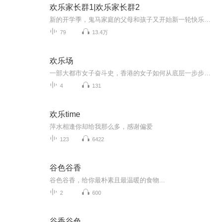
欢乐家长群1|欢乐家长群2
新的开学季，鬼马家庭的父母和孩子又开始新一轮快乐成长。没有老人帮忙，刘向上和戴静只好忙完工作忙管娃，果宁为竞选班长绞尽脑汁使出浑身解数，果宝又太佛系让父母恨铁不成钢，刘向上为支持戴静工作既要应付家长群又要应付各类托管群、业主群、兴趣班群...
79
13.4万
欢乐场
一部大都市女子奋斗史，香港的女子如何从底层一步步攀到高层。女主杨鸣柳在光怪陆离的都市生活中如何突围，面对爱情和事业，她如何抉择
4
131
欢乐time
萍水相逢你却给我那么多，感谢偏爱
123
6422
谷色谷香
谷色谷香，给你最朴素且最温暖的食物...
2
600
谷香谷色