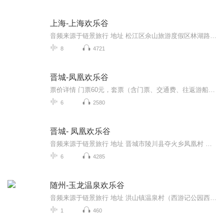
上海-上海欢乐谷
音频来源于链景旅行 地址 松江区佘山旅游度假区林湖路888号 票价描述 日场全价门票：230元/张1、成人及身高1.5米以上（不含1.5米）儿童；2、65周岁以下（不含65周岁）长者;儿童长者票：120元/张1、身高1.2米（不含1.2米）-1.5米（含1.5米）的儿童；2、65（...
8
4721
晋城-凤凰欢乐谷
票价详情 门票60元，套票（含门票、交通费、往返游船）160元。 适宜 全年 电话 暂无 简介 您好,欢迎来到人间仙境——山西凤凰欢乐谷！ “遮不住的青山隐隐，流不断的绿水悠悠”,这句话用来形容我们的山西凤凰欢乐谷真是一点儿都不过分!不信,那接下来就让我...
6
2580
晋城- 凤凰欢乐谷
音频来源于链景旅行 地址 晋城市陵川县夺火乡凤凰村 票价描述 门票60元，套票（含门票、交通费、往返游船）160元。 开放时间 8:00-18:00 乘车信息 公共交通：太原市内乘汽车可直达陵川县城。在陵川县城换乘开往凤凰欢乐谷的班车可直达景区。
6
4285
随州-玉龙温泉欢乐谷
音频来源于链景旅行 地址 洪山镇温泉村（西游记公园西南方向200米） 票价描述 暂无 开放时间 全天开放 乘车信息 暂无
1
460