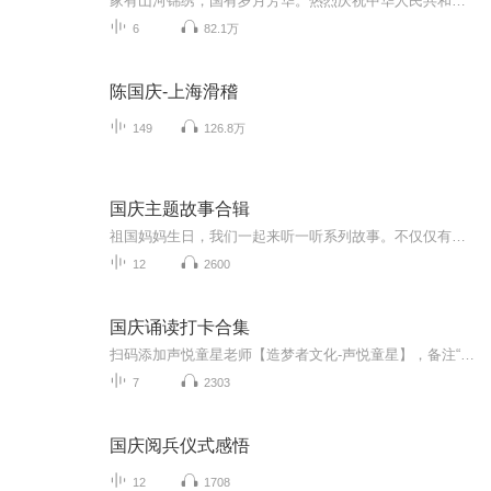
家有山河锦绣，国有岁月芳华。热烈庆祝中华人民共和国成立73周年！
6
82.1万
陈国庆-上海滑稽
149
126.8万
国庆主题故事合辑
祖国妈妈生日，我们一起来听一听系列故事。不仅仅有《我的祖国》，还有红军故事，也有关于战争的故事，让大家体会到和平年代的不易。
12
2600
国庆诵读打卡合集
扫码添加声悦童星老师【造梦者文化-声悦童星】，备注“诵读打卡”报名，已添加好友的，直接发送“诵读打卡”报名，报名成功后进入社群。
7
2303
国庆阅兵仪式感悟
12
1708