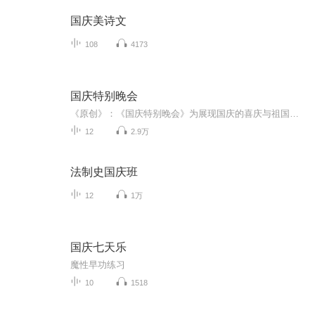
国庆美诗文
108
4173
国庆特别晚会
《原创》：《国庆特别晚会》为展现国庆的喜庆与祖国的深情我将以具体的场景切入从清晨升旗的庄严到街头巷尾的欢庆到历史与当下的交融，用优美的笔触传递对祖国的热爱与自豪！用诗歌和情感美文形式，歌颂祖国的繁荣富强，祝人民幸福安康！
12
2.9万
法制史国庆班
12
1万
国庆七天乐
魔性早功练习
10
1518