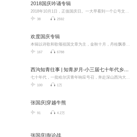
2018国庆吟诵专辑
2018年10月1日，正值国庆日。一大早看到一个公号文章，正是文天祥的《己卯十月一日至燕越五日罹狴犴有感而赋》。当然，彼十一非当今的十一。不过数字的巧合还是让人感触，今天拿来读一读，体味一番历史英杰的民族情怀，恰也当时。 根据诗题来看，这组诗是写于十月一日至十月五日之间，是文天祥被俘之后所作，这些诗作不仅有凛凛正气，更也能看的到他百端交集的复杂情感。另一首于右任先生的《望大陆》，微信公号有称《望乡》，一句“山之上国之殇”荡气回肠，一并兴起拿来读了一读。仓促间多有瑕疵...
38
2592
欢度国庆专辑
本辑以诗歌和歌颂祖国文章为主，金秋十月，丹桂飘香，在这个充满丰收喜悦的季节里，我们满怀激动和自豪，迎来了中华人民共和国76周年华诞。这不仅是一个庄重的纪念日，更是全体中华儿女共同欢庆的盛大的节日，承载着深厚的民族情感和历史意义.
167
6788
西沟知青往事 | 知青岁月-小三届七十年代乡村实录
七十年代，一批哈尔滨青年响应号召，奔赴深山西沟大队插队落户。本故事以战丽、刘琴、张铁军、李小艳等一众知青为主线，完整还原当年青年点的真实日常：开荒修渠、田间劳作、食堂烟火、山林生活，记录知青与淳朴村民相处的温暖点滴。书中既有摘豆角、挑土...
100
1万
张国庆|穿越牛熊
91
4.2万
张国庆|舆论战