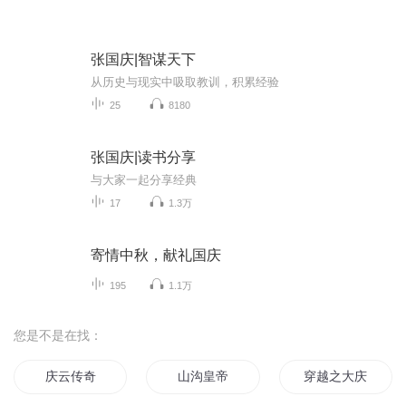
张国庆|智谋天下
从历史与现实中吸取教训，积累经验
25
8180
张国庆|读书分享
与大家一起分享经典
17
1.3万
寄情中秋，献礼国庆
195
1.1万
您是不是在找：
庆云传奇
山沟皇帝
穿越之大庆帝国