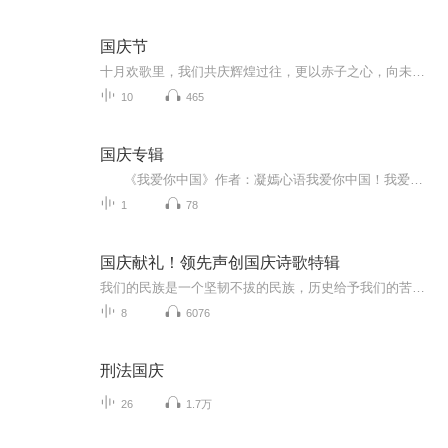
国庆节
十月欢歌里，我们共庆辉煌过往，更以赤子之心，向未来书写滚烫的誓言——这盛世，值得我们以热爱相拥。
10
465
国庆专辑
《我爱你中国》作者：凝嫣心语我爱你中国！我爱你春天蓬勃的秧苗；我爱你秋日金黄的硕果。我爱你中国！我爱你青松气质，我爱你红梅品格！我爱你家乡的甜蔗好像乳汁滋润着我的心窝。我爱你中国，我要把最美的歌儿献给你，我的母亲我的祖国。我爱你中国，我爱...
1
78
国庆献礼！领先声创国庆诗歌特辑
我们的民族是一个坚韧不拔的民族，历史给予我们的苦难都变成了闪着金光的勋章！我们的国家是一个龙腾虎跃的国家，那条巨龙正以不可阻挡之势崛起于神奇的东方！------------------------------------------------值此祖国70周年华诞之际，领先声创以诗歌向祖国献礼！用我们的声音、用我们的热血、用我们的灵魂诵读经典爱国篇章，歌颂我们的祖国！永远繁荣富强！
8
6076
刑法国庆
26
1.7万