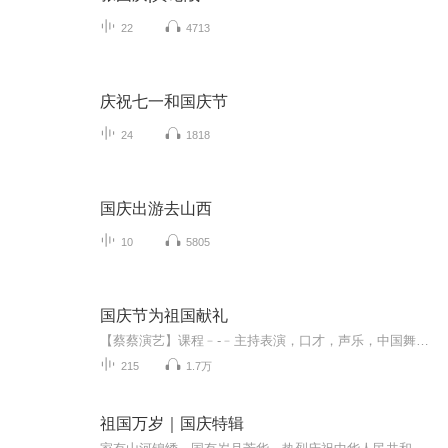
22
4713
庆祝七一和国庆节
24
1818
国庆出游去山西
10
5805
国庆节为祖国献礼
【蔡蔡演艺】课程﹣-﹣主持表演，口才，声乐，中国舞，民族舞。独特的小舞台，专业的录音棚，每一位同学都能成为优秀的小明星。独特的教学模式，轻松上课，快乐学习！知名主持人，舞蹈家，高级教师任职授课！江南总校：河沟街42号三楼 18545856430江北分校...
215
1.7万
祖国万岁｜国庆特辑