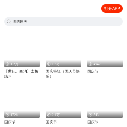
打开APP
西沟国庆
1.2万
1.6万
4542
【世纪、西沟】太极
国庆特辑（国庆节快
国庆节
练习
乐）
1726
2.1万
543
国庆节
国庆节
国庆节