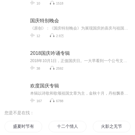
10
1518
国庆特别晚会
《原创》：《国庆特别晚会》为展现国庆的喜庆与祖国的深情我将以具体的场景切入从清晨升旗的庄严到街头巷尾的欢庆到历史与当下的交融，用优美的笔触传递对祖国的热爱与自豪！用诗歌和情感美文形式，歌颂祖国的繁荣富强，祝人民幸福安康！
12
2.9万
2018国庆吟诵专辑
2018年10月1日，正值国庆日。一大早看到一个公号文章，正是文天祥的《己卯十月一日至燕越五日罹狴犴有感而赋》。当然，彼十一非当今的十一。不过数字的巧合还是让人感触，今天拿来读一读，体味一番历史英杰的民族情怀，恰也当时。 根据诗题来看，这组诗是写于十月一日至十月五日之间，是文天祥被俘之后所作，这些诗作不仅有凛凛正气，更也能看的到他百端交集的复杂情感。另一首于右任先生的《望大陆》，微信公号有称《望乡》，一句“山之上国之殇”荡气回肠，一并兴起拿来读了一读。仓促间多有瑕疵...
38
2592
欢度国庆专辑
本辑以诗歌和歌颂祖国文章为主，金秋十月，丹桂飘香，在这个充满丰收喜悦的季节里，我们满怀激动和自豪，迎来了中华人民共和国76周年华诞。这不仅是一个庄重的纪念日，更是全体中华儿女共同欢庆的盛大的节日，承载着深厚的民族情感和历史意义.
167
6788
您是不是在找：
盛夏时节有你真好
十二个情人节
火影之无节操