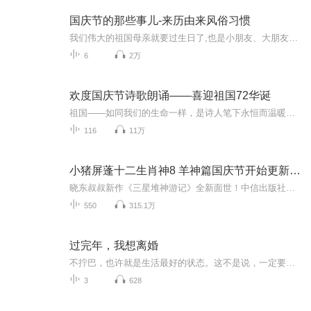
国庆节的那些事儿-来历由来风俗习惯
我们伟大的祖国母亲就要过生日了,也是小朋友、大朋友们最喜欢的“国庆小长假”或说“黄金周”还有说”国庆7天乐”的，说法真是不一而足。那么“国庆节”是怎么来的？自古以来国庆节怎么庆贺？新中国国庆节的来历，以及新中国国庆节的庆贺方式又有哪些呢？ ...
6
2万
欢度国庆节诗歌朗诵——喜迎祖国72华诞
祖国——如同我们的生命一样，是诗人笔下永恒而温暖的主题。在祖国72周年华诞来临之际，特创建这个诗歌朗诵专辑，诵读经典爱国篇章，和大家一起歌颂祖国，向国庆的献礼！祝愿伟大的祖国繁荣富强，祝愿大家国庆节快乐，度过平安快乐的黄金周假期！
116
11万
小猪屏蓬十二生肖神8 羊神篇国庆节开始更新啦！
晓东叔叔新作《三星堆神游记》全新面世！中信出版社出版！京东当当淘宝均有售！点蓝色字收听——《小猪屏蓬爆笑日记2024》《小猪屏蓬爆笑日记2》《小猪屏蓬爆笑日记1》让你笑得喘不上气！《我进故宫当富翁——小猪屏蓬故宫财商笔记》教你成为大富翁！《小...
550
315.1万
过完年，我想离婚
不拧巴，也许就是生活最好的状态。这不是说，一定要果断决定什么，而是无论什么处境都能过得自在。离婚了，就享受单身；还没离，就先在婚姻里活出自我。
3
628