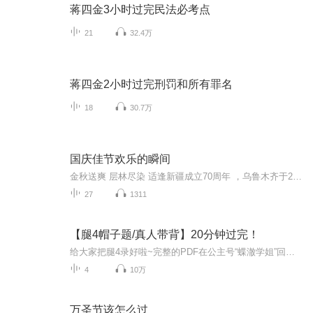
蒋四金3小时过完民法必考点
21
32.4万
蒋四金2小时过完刑罚和所有罪名
18
30.7万
国庆佳节欢乐的瞬间
金秋送爽 层林尽染 适逢新疆成立70周年 ，乌鲁木齐于2025年9月23日迎来党中央和习大大带领的慰问团。新疆各族群众欢欣鼓舞，热烈欢迎。
27
1311
【腿4帽子题/真人带背】20分钟过完！
给大家把腿4录好啦~完整的PDF在公主号“蝶澈学姐”回复“腿4”领取
4
10万
万圣节该怎么过