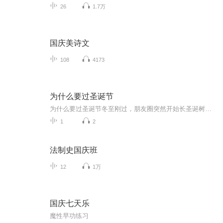
26
1.7万
国庆美诗文
108
4173
为什么要过圣诞节
为什么要过圣诞节冬至刚过，朋友圈突然开始长圣诞树——这事儿要从中医"天人相应"的理论说起。当商场里红帽子老头开始对路人眨眼睛，你可能不知道，你身体里的阳气正在经历一场秘密狂欢。一、节日狂欢是古人留下的"解郁方"《黄帝内经》记载"春生夏长，秋收...
1
2
法制史国庆班
12
1万
国庆七天乐
魔性早功练习