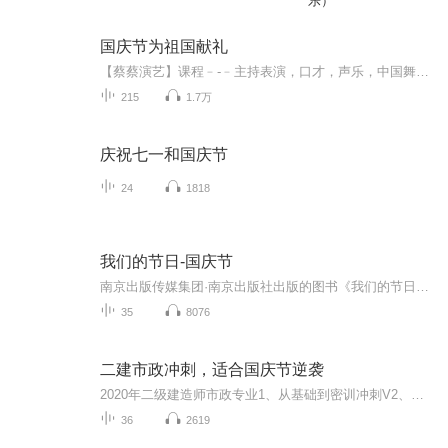
乐）
国庆节为祖国献礼
【蔡蔡演艺】课程﹣-﹣主持表演，口才，声乐，中国舞，民族舞。独特的小舞台，专业的录音棚，每一位同学都能成为优秀的小明星。独特的教学模式，轻松上课，快乐学习！知名主持人，舞蹈家，高级教师任职授课！江南总校：河沟街42号三楼 18545856430江北分校...
215
1.7万
庆祝七一和国庆节
24
1818
我们的节日-国庆节
南京出版传媒集团·南京出版社出版的图书《我们的节日》通过对中国节日文化和节日意义进行深度的挖掘，面向青少年群体构建独具特色的栏目内容，以此丰富春节、元宵节、清明节、端午节、七夕节、中秋节、重阳节等传统节日；六一节、教师节、国庆节等新兴节日的文化内涵和表现形式。促进青少年形成新的节日习俗，提升节日仪式感、认同感。音频作品由金陵朗读者联盟志愿者朗诵，南京音像出版社、金陵图书馆联合制作。
35
8076
二建市政冲刺，适合国庆节逆袭
2020年二级建造师市政专业1、从基础到密训冲刺V2、从精华课程到超压密押V3、0基础同步更新v4、持续更新到2020年考试V5、只要你跟着学让你一次稳拿证V6、渠道超压压题，超压三页纸等独家绝密压题!
36
2619