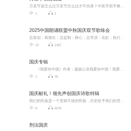
万圣节该怎么过万圣节怎么过才不伤身？中医手把手教你嗨到天亮 穿上战袍秀出我：皮肤透气才是王道 那些挤在化纤布料里的年轻人，第二天后背爆痘的模样，像极了被僵尸啃过的南瓜。选 costume 记住三点：汉服真丝层数不超过三层，仿皮质道具服要内搭纯...
1
2
2025中国朗诵联盟中秋国庆双节歌咏会
总策划：凤雏生；总监制：静心；总导演：化虹；执行总监：莺子；执行导演：橙夏；主持人：静心、化虹、橙夏
37
1367
国庆专辑
《我爱你中国》作者：凝嫣心语我爱你中国！我爱你春天蓬勃的秧苗；我爱你秋日金黄的硕果。我爱你中国！我爱你青松气质，我爱你红梅品格！我爱你家乡的甜蔗好像乳汁滋润着我的心窝。我爱你中国，我要把最美的歌儿献给你，我的母亲我的祖国。我爱你中国，我爱...
1
78
国庆献礼！领先声创国庆诗歌特辑
我们的民族是一个坚韧不拔的民族，历史给予我们的苦难都变成了闪着金光的勋章！我们的国家是一个龙腾虎跃的国家，那条巨龙正以不可阻挡之势崛起于神奇的东方！------------------------------------------------值此祖国70周年华诞之际，领先声创以诗歌向祖国献礼！用我们的声音、用我们的热血、用我们的灵魂诵读经典爱国篇章，歌颂我们的祖国！永远繁荣富强！
8
6076
刑法国庆