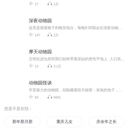
17
1万
深夜动物园
这里是瘦瘦猴子的晚安电台，每晚9:00我会在深夜动物园读一篇好文，送给那个可爱的你~
147
2万
摩天动物园
文明在进化然而我们始终带着原始的兽性平地上 人们筑起万丈高楼不过是一座座 摩天动物园点击破亿全创作天后 G.E.M.邓紫棋华语歌坛年底震撼大作 首任总监制全新专辑【摩天动物园】2019 . 12 . 27. 重磅发行内附特殊装帧图文词本 （内含专辑概念/歌词/写...
13
3.1万
动物园怪谈
市里最大的动物园，却隐藏着惊天秘密，发疯的兔子，多出来的狮子，不存在的海洋馆，一件件离奇事情的背后，究竟隐藏着怎样的真相！！
83
6665
您是不是在找：
那年那月那时节
重庆儿女
庆余年之长歌行