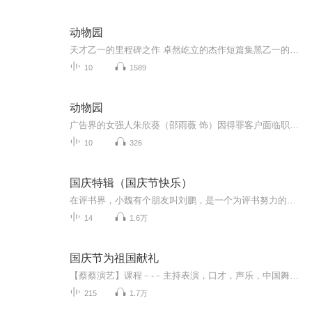
动物园
天才乙一的里程碑之作 卓然屹立的杰作短篇集黑乙一的经典代表作惊悚却洁净的字句 温暖与寒意同时交缠 令人安心却更愁怅
10
1589
动物园
广告界的女强人朱欣葵（邵雨薇 饰）因得罪客户面临职业生涯危机，为了保住饭碗，不得不接受公司安排，前往高雄寿山动物园担任实习保育员。在这个截然不同的环境中，她遇到了个性严谨、不善言辞的资深保育员苏冠州（王柏杰 饰）。从一开始的格格不入，甚至...
10
326
国庆特辑（国庆节快乐）
在评书界，小魏有个朋友叫刘鹏，是一个为评书努力的小伙子。在2021年国庆期间，他想弄个特辑，便烦劳我给他录个爱国题材的评书小段儿。这种事情，不是特殊情况，小魏一般不会拒绝，也就给其录了一个《鲁迅踢鬼》，等他传完，我再传到我的专辑里。另外，小...
14
1.6万
国庆节为祖国献礼
【蔡蔡演艺】课程﹣-﹣主持表演，口才，声乐，中国舞，民族舞。独特的小舞台，专业的录音棚，每一位同学都能成为优秀的小明星。独特的教学模式，轻松上课，快乐学习！知名主持人，舞蹈家，高级教师任职授课！江南总校：河沟街42号三楼 18545856430江北分校...
215
1.7万