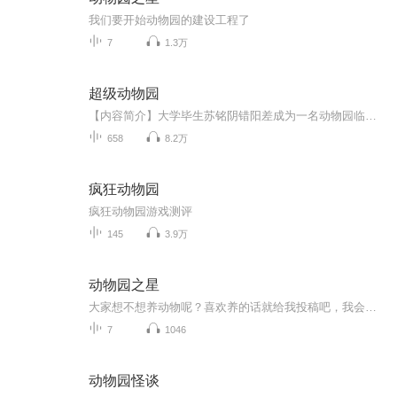
我们要开始动物园的建设工程了
7
1.3万
超级动物园
【内容简介】大学毕生苏铭阴错阳差成为一名动物园临时工，意外获得了“动物之友”的能力，可以和动物交流，甚至控制动物！【作者/主播】作者：银色纪念币主播：遥声传媒【购买须知】1、部分集数可免费试听，具体以专辑播放页为准。2、版权归原作者所有，严...
658
8.2万
疯狂动物园
疯狂动物园游戏测评
145
3.9万
动物园之星
大家想不想养动物呢？喜欢养的话就给我投稿吧，我会用音频的方式把它养下来，快来订阅吧!
7
1046
动物园怪谈