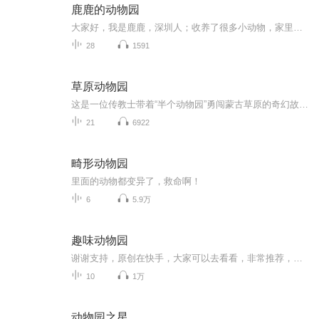
鹿鹿的动物园
大家好，我是鹿鹿，深圳人；收养了很多小动物，家里是个动物园；高级茶艺师；中文系毕业；修心理学教育学；联合创作者，蛛蛛蛛蛛是天津的医生（以后再详细介绍吧~）是一位非常棒的妈妈，养出了‘‘别人家孩子’’里面的‘‘别人家孩子’’，和快乐无忧无虑...
28
1591
草原动物园
这是一位传教士带着“半个动物园”勇闯蒙古草原的奇幻故事。光绪末年，在京城的美国传教士柯罗威，突发奇想要去赤峰修建一座草原动物园。他带着雄狮、大象、鹦鹉、蟒蛇以及一对虎纹马、五只狒狒一起奔赴草原。草原上，盗梦少女预知未来、通晓动物语言的少...
21
6922
畸形动物园
里面的动物都变异了，救命啊！
6
5.9万
趣味动物园
谢谢支持，原创在快手，大家可以去看看，非常推荐，特别好看的节目。
10
1万
动物园之星