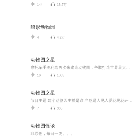
144
16.2万
畸形动物园
4
4.2万
动物园之星
摩托车手奥利给再次来建造动物园，争取打造世界最大动物园！！！
10
1805
动物园之星
节目主题:建个动物园主播是谁:当然是人见人爱花见花开车见车爆胎的说吧军适合谁听:都适合主播的话:建动物园，别忘了三连
7
365
动物园怪谈
非原创，每日一更。。。