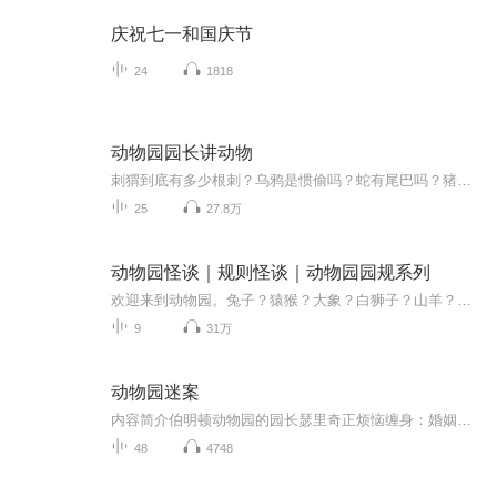
庆祝七一和国庆节
24
1818
动物园园长讲动物
刺猬到底有多少根刺？乌鸦是惯偷吗？蛇有尾巴吗？猪肮脏吗？大象的皮厚吗？鳄鱼会流眼泪吗？小朋友们，这些问题你是不是都想过？那你知道答案吗？如果你想要得到准确的答案，最好是请教一位动物园园长，从今天开始，蝌蚪妈为你们带来《动物园园长解答趣味问题》系列，回答问题的亨利园长是德国慕尼黑海拉布伦动物园园长，他还兼任慕尼黑大学动物学教授，希望你们能喜欢他的答案~
25
27.8万
动物园怪谈｜规则怪谈｜动物园园规系列
欢迎来到动物园。兔子？猿猴？大象？白狮子？山羊？水母？它？不论如何，衷心的祝愿你，活着出去。规则类怪谈巅峰之作。作者：十六椰子B站@请求加强雷子姐已开放一切不盈利的转载/改编/二创授权
9
31万
动物园迷案
内容简介伯明顿动物园的园长瑟里奇正烦恼缠身：婚姻破裂；婚外恋人没有经济来源；动物园疾病蔓延，动物健康状况不容乐观……。再加上债台高筑，瑟里奇几乎被生活碾碎，他极度盼望能借助什么东西走出困境。这个精明的中年男子能如愿以偿吗？他会为了达成目...
48
4748