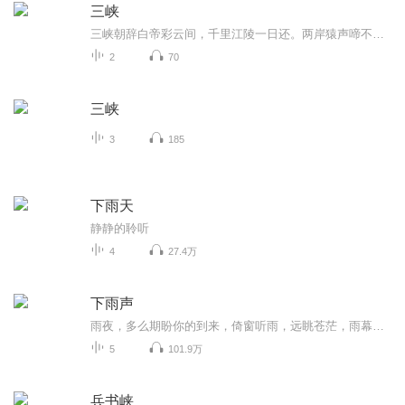
三峡
三峡朝辞白帝彩云间，千里江陵一日还。两岸猿声啼不住，轻舟已过万重山。三峡之壮美不由我说，早有古人留下经典的赞美之词千古流芳。其之险峻、其之奇特都是大自然鬼斧神工杰作之一，没有之二。看那巫山云雨朦胧，折断腰间，更显出两岸峭壁的威严挺拔，带...
2
70
三峡
3
185
下雨天
静静的聆听
4
27.4万
下雨声
雨夜，多么期盼你的到来，倚窗听雨，远眺苍茫，雨幕尽展...唯落雨声，尽收耳底，不亦乐乎。
5
101.9万
兵书峡