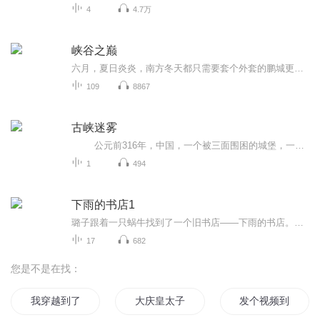
4
4.7万
峡谷之巅
六月，夏日炎炎，南方冬天都只需要套个外套的鹏城更是已经热的没人想要出门，陈稳也是，只想在空调房里吃冰镇西瓜。
109
8867
古峡迷雾
公元前316年，中国，一个被三面围困的城堡，一个即将沦为奴隶的民族，一夜之间成为了一座空城，所有的人除了战死竟无迹可寻。2000年以后，随着长江三峡的建设，神秘的失踪事件逐渐被人发现了端倪，于是一场考古探险由此拉开序幕。
1
494
下雨的书店1
璐子跟着一只蜗牛找到了一个旧书店——下雨的书店。店主古本先生和助理舞舞子，想请璐子去种子森林调查。在种子森林会发生什么事情呢？调查能成功吗？到底是谁咬坏了故事种子，才使得书店里的书变得无聊透顶呢？探索发现童真梦想(≧∇≦)ﾉ我一直在默默地...
17
682
您是不是在找：
我穿越到了女频
大庆皇太子
发个视频到异界