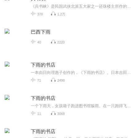
《兵书峡》是民国武侠北派五大家之一还珠楼主所作的武侠小说。1949年7月由上海正气书局出版第一至四集，第一集封面书名前冠以“续云海一一”，第二集起均冠以“云海后传”；至1950年出版第一二集。全书共二十四回，六十五万字。《兵书峡》是民国武侠北派五...
378
1.2万
巴西下雨
40
2220
下雨的书店
一本由日向理惠子创作的，《下雨的书店》。日本吉田尚令绘，的儿童文学。很棒的呢
71
2498
下雨的书店
一个下雨天，女孩璐子跑进图书馆躲雨。在一只跑得飞快的蜗牛的指引下，她间进了一家地上长满青草、里面下着雨的旧书店。下雨的书店？别说见过了，我们甚至从没听说过。璐子以为自己在做梦，但是当店主渡渡鸟古本先生、精灵助手舞舞子小姐向她求助时，她才意识到，这一切都是真实发生的。在这家会下雨的书店里，书是用被人们遗忘的故事和雨水做成的，不同的雨水浇灌出不同的故事。不过，最近那些故事种子无法再编成书，渡渡鸟古本先生需要璐子进入种子森林了解事情的原委，解除书店的危机。于是璐了开始了一趟不可思议的旅行。
11
3068
下雨的书店