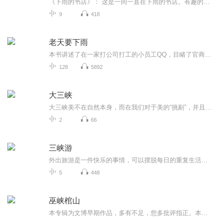
《下雨的书店》： 这是一间一直在下雨的书店。有趣的书，愉快的书，悲伤的书，不可思议的书，都可以在这里找到。不同的雨水浇灌出不同的故事——被悲伤浸染的雨水，会浇灌出令人悲伤的故事。经历过喜悦的雨水，会浇灌出令人开心的故事。有的雨水还能编成每...
9
418
老天要下雨
本书讲述了在一家打公司打工的小员工QQ，目睹了官商勾结的黑暗。因为被自己老板出卖迫害，而跟重案队刑警合作，一起找出证据，还世人一个公道的大文。天网恢恢疏而不漏，看男主如何成就辉煌。。。
128
5892
大三峡
大三峡美不在自然本身，而在我们对于美的“挑剔”，并且还要把它变为可以用绘画的语言表现出来具有视觉感的形态，如此才能真正的表现出艺术性的加工行为过程，否则就是一种工具手法的使用而已，并无什么转换认识、思维、发现等等有别于常态化意识的地方，...
2
66
三峡游
外出旅游是一件快乐的事情，可以摆脱每日的重复生活，开启一段全新的感受，让心情愉悦，看到外面的世界眼前一亮，会有不一样的感受，近期我到三峡游览，我把美景和故事讲给大家听，共同感受旅游的快乐。
5
448
巫峡棺山
本专辑为文博早期作品，多有不足，您多批评指正。本专辑免费收听，不作任何商业用途，如有侵权，可联系文博处理。【火爆完本】朋友您好！如果您喜欢这本小说，可以在评论区多多留言，多提宝贵意见！ 天下霸唱经典小说，鬼吹灯第二部，演播文博。 鬼吹灯是一个系列形式的文字冒险故事，以一本家传的秘书残卷为引。第二部《黄皮子坟》《南海归墟》《怒晴湘西》《巫峡棺山》。感谢朋友们的支持，文博感激不尽！...