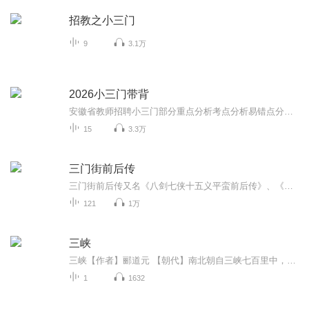
招教之小三门
9
3.1万
2026小三门带背
安徽省教师招聘小三门部分重点分析考点分析易错点分析适合碎片化学习
15
3.3万
三门街前后传
三门街前后传又名《八剑七侠十五义平蛮前后传》、《守宫砂》。章回小说。八卷一百二十回。作者不详。叙明正德年间李广,行侠仗义,武艺超群,与忠良后代楚云、萧子世、张谷、桑黛等结为兄弟。楚云女扮男装,原为李广幼年聘妻,因离散多年,更名易姓,故两人相见不...
121
1万
三峡
三峡【作者】郦道元 【朝代】南北朝自三峡七百里中，两岸连山，略无阙处。重岩叠嶂，隐天蔽日，自非亭午夜分，不见曦月。至于夏水襄陵，沿溯阻绝。或王命急宣，有时朝发白帝，暮到江陵，其间千二百里，虽乘奔御风，不以疾也。春冬之时，则素湍绿潭，回清倒...
1
1632