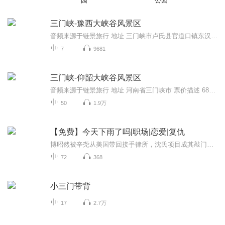
园
公园
三门峡-豫西大峡谷风景区
音频来源于链景旅行 地址 三门峡市卢氏县官道口镇东汉村 票价描述 60元 开放时间 8:00-18:00；13:30-17:30（漂流开放时间），一般11月到2月封山，不开放。 乘车信息 旅游大巴、出租车
7
9681
三门峡-仰韶大峡谷风景区
音频来源于链景旅行 地址 河南省三门峡市 票价描述 68元/人 开放时间 7:30-19:00 乘车信息 暂无
50
1.9万
【免费】今天下雨了吗|职场|恋爱|复仇
博昭然被辛尧从美国带回接手律所，沈氏项目成其敲门砖。晚宴上她与前男友秦知珩重逢，秦知珩似在报复。博昭然强撑不适应对，成功让对方签字，却在结束后发烧。同时，她与父亲博承明关系复杂，家庭也有诸多纠葛。
72
368
小三门带背
17
2.7万