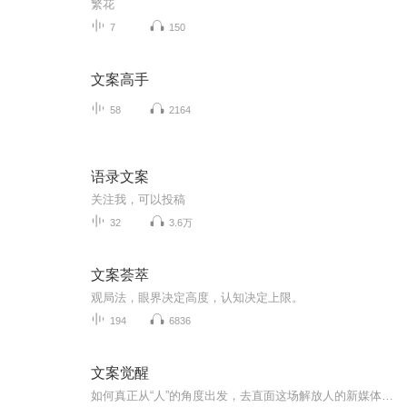
繁花
7
150
文案高手
58
2164
语录文案
关注我，可以投稿
32
3.6万
文案荟萃
观局️法，眼界决定高度，认知决定上限。
194
6836
文案觉醒
如何真正从“人”的角度出发，去直面这场解放人的新媒体传播变革？如何面临变革中的困境和挑战？ 《文案觉醒：激活新媒体人内容创作的本能》指引新媒体行业的内容创作人系统思考新媒体内容创作的方法。 主讲文案创作方法论——内容涉及你所关心的命...