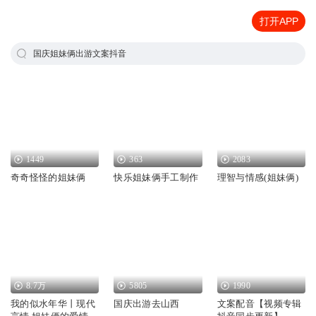
打开APP
国庆姐妹俩出游文案抖音
1449
363
2083
奇奇怪怪的姐妹俩
快乐姐妹俩手工制作
理智与情感(姐妹俩)
8.7万
5805
1990
我的似水年华丨现代
国庆出游去山西
文案配音【视频专辑