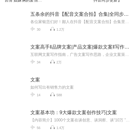
言情 姐妹俩的爱情婚
抖音同步更新】
姻
五条余的抖音【配音文案合拍】合集|全同步转入
各位家银恁们好！鄙人在抖音【配音文案合拍】合集里的所有配音作品已同步至这个专辑当中！既有中文也有英文感谢各位家银的喜爱和陪伴注：因为录制时声场不一致 音量难保有大有小 所以请调低音量 以免对耳朵造成损伤
30
1.2万
文案高手‖品牌文案|产品文案|爆款文案‖写作指南
互联网文案写作指南，广告文案写作思路，企业文案策划核心思维。
34
2万
文案
如何写出有销售力的文案
14
588
文案基本功：9大爆款文案创作技巧|文案
【内容简介】1000个文案在谈创意、谈洞察、谈“10万 ”，只有1个文案的基本功过了关。本书重点讲解了优秀文案的9种基本功：词汇力、画面力、故事力、感染力、沟通力、金句力、传播力、销售力和逻辑力。这是一本文案写作实用指南，帮读者校准文字，打磨出扎...
56
1.4万