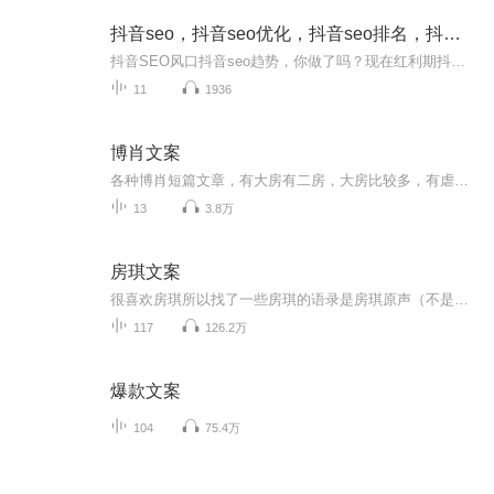
抖音seo，抖音seo优化，抖音seo排名，抖音seo技术
抖音SEO风口抖音seo趋势，你做了吗？现在红利期抖音SEO你做了吗？抖音SEO适合什么人做？抖音SEO为什么是蓝海市场抖音SEO项目如何赚钱？抖音SEO获取同城流量方法 抖音SEO引流的优势抖音SEO如何布局抖音SEO到底怎么做抖音SEO排名方式——用户排名抖音SEO排...
11
1936
博肖文案
各种博肖短篇文章，有大房有二房，大房比较多，有虐有甜。郑重声明！所有文章都是本人原创，侵权必究！
13
3.8万
房琪文案
很喜欢房琪所以找了一些房琪的语录是房琪原声（不是我)我只是大自然的搬运工
117
126.2万
爆款文案
104
75.4万