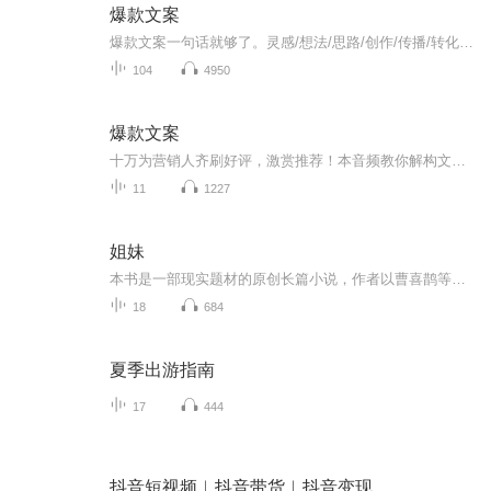
爆款文案
爆款文案一句话就够了。灵感/想法/思路/创作/传播/转化当今社会最重要的营销就是“书名”“标题”“称号”以及“经典台词”等这些能够瞬间刺激受重心坎，并掌握对方心理活动的一句话即称为广告文案力。文案就如同销售人员的口才一样重要网络营销所造成的新...
104
4950
爆款文案
十万为营销人齐刷好评，激赏推荐！本音频教你解构文案打动人的四大黄金法则，公开18种文案写法，75篇实战案例，手把手教你写出爆款销售力！...
11
1227
姐妹
本书是一部现实题材的原创长篇小说，作者以曹喜鹊等年轻女性为描写对象，讲述了她们从陕西农村走进城市，直到创造出幸福生活的经历。这群在农村就是好姐妹的姑娘，向往更精彩的生活，于是结伴来到城市闯荡。恰逢改革开放，她们在各自的领域，如戏曲艺术、...
18
684
夏季出游指南
17
444
抖音短视频︱抖音带货︱抖音变现