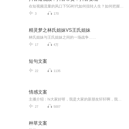
在短视频流量的风口下5G时代如何扭转人生？如何把握短视频的天时地利人和？业余时间做抖音小橱柜月入过万，远超上班收入，如何做到的？ 抖音好物推荐是当下特别好的一个变现方式，值得大家去尝试。另外还需要及时的跟用户进行互动，他们的留言要积极、认真的回复，增强粘性，增强好感。回复的时候，尽量带上与产品有关的关键词，对增加这条视频的权重。 单打独斗的时代已经过去，找一个行业交流圈子一起互动、学习和成长，才能让我们立于长久的不败之地。抓住抖音红利期，副业兼职赚些钱，挺好的！加油...
3
170
精灵梦之林氏姐妹VS王氏姐妹
林氏姐妹与王氏姐妹之间的一场战争……
17
4万
短句文案
22
1135
情感文案
主播介绍：hi大家好呀，我是大家的新朋友轩轩啊，我出身一个书香门第，播音主持是我儿时的梦想经过努力也没辜负长辈们的期望。直到现在，也是保持对自己有声艺术的热爱和执着。我长着一张娃娃脸长相甜美，声线御姐女频是一个人们口中的逆龄中年少女，生活...
27
5007
种草文案