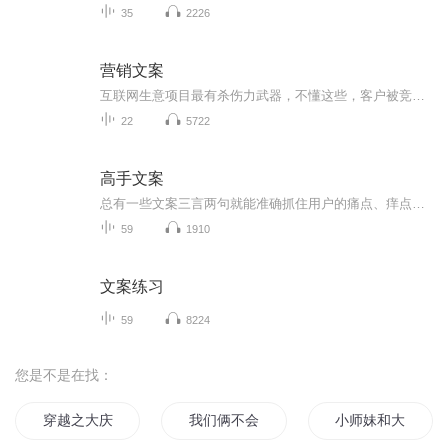
35
2226
营销文案
互联网生意项目最有杀伤力武器，不懂这些，客户被竞争对手抢光 很多人做生意项目不会写文案，不会设计海报，不会设计视频剧本，不会销售话术，不会写演讲稿，不会社群讲课，不会做营销型PPT。 如果不懂这些现实很残酷，残忍的告诉你，一切努力都白费。被竞争对手吊打，抢光你客户，那怎么办？怎么办？ 其实上魔文部落知识航母，给你魔力文案模板，快速搞定你的潜在客户 请加我微信13827273935带你一起体验使用魔文部落
22
5722
高手文案
总有一些文案三言两句就能准确抓住用户的痛点、痒点、卖点，让人莞尔，让人感同身受，乃至让人忍不住拍案叫绝。当然，能戳中人心的不只有简短，长的也有。比如，百雀羚在母亲节推出的可媲美谍战片的神广告《一九三一》。开篇两张照片，摩登女郎、口红、旗...
59
1910
文案练习
59
8224
您是不是在找：
穿越之大庆帝国
我们俩不会道别
小师妹和大师姐的