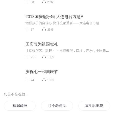
38
2592
2018国庆配乐辑-大连电台方慧A
增强孩子的自信心 比什么都重要——大连电台方慧
17
2695
国庆节为祖国献礼
【蔡蔡演艺】课程﹣-﹣主持表演，口才，声乐，中国舞，民族舞。独特的小舞台，专业的录音棚，每一位同学都能成为优秀的小明星。独特的教学模式，轻松上课，快乐学习！知名主持人，舞蹈家，高级教师任职授课！江南总校：河沟街42号三楼 18545856430江北分校...
215
1.7万
庆祝七一和国庆节
24
1818
您是不是在找：
检漏成神
讨个老婆是明星
重生玩出花样