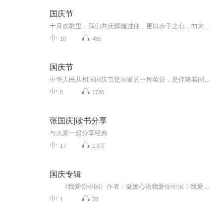
国庆节
十月欢歌里，我们共庆辉煌过往，更以赤子之心，向未来书写滚烫的誓言——这盛世，值得我们以热爱相拥。
10
465
国庆节
中华人民共和国国庆节是国家的一种象征，是伴随着国家的出现而出现的。让我们用诗歌朗诵歌颂祖国的繁荣富强，国泰民安。
8
1726
张国庆|读书分享
与大家一起分享经典
17
1.3万
国庆专辑
《我爱你中国》作者：凝嫣心语我爱你中国！我爱你春天蓬勃的秧苗；我爱你秋日金黄的硕果。我爱你中国！我爱你青松气质，我爱你红梅品格！我爱你家乡的甜蔗好像乳汁滋润着我的心窝。我爱你中国，我要把最美的歌儿献给你，我的母亲我的祖国。我爱你中国，我爱...
1
78