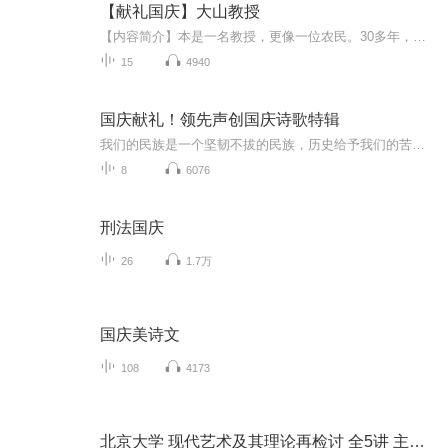
【献礼国庆】大山教授
【内容简介】本是一名教授，更像一位农民。30多年，双脚踏遍深山，胸膛贴紧大地。 他把真正的论文，写满了原本贫瘠的太行山坡。一名共产党员，一个知识分子，要有效地、深层地服务社会，实现自身价值，仅有梦想和深情，是远远不够的！这，就是我们的国情！...
15
4940
国庆献礼！领先声创国庆诗歌特辑
我们的民族是一个坚韧不拔的民族，历史给予我们的苦难都变成了闪着金光的勋章！我们的国家是一个龙腾虎跃的国家，那条巨龙正以不可阻挡之势崛起于神奇的东方！------------------------------------------------值此祖国70周年华诞之际，领先声创以诗歌向祖国献礼！用我们的声音、用我们的热血、用我们的灵魂诵读经典爱国篇章，歌颂我们的祖国！永远繁荣富强！
8
6076
刑法国庆
26
1.7万
国庆美诗文
108
4173
北京大学 现代艺术及其理论再检讨 全5讲 主讲-朱青生