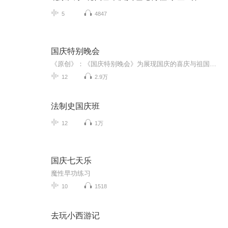
5
4847
国庆特别晚会
《原创》：《国庆特别晚会》为展现国庆的喜庆与祖国的深情我将以具体的场景切入从清晨升旗的庄严到街头巷尾的欢庆到历史与当下的交融，用优美的笔触传递对祖国的热爱与自豪！用诗歌和情感美文形式，歌颂祖国的繁荣富强，祝人民幸福安康！
12
2.9万
法制史国庆班
12
1万
国庆七天乐
魔性早功练习
10
1518
去玩小西游记