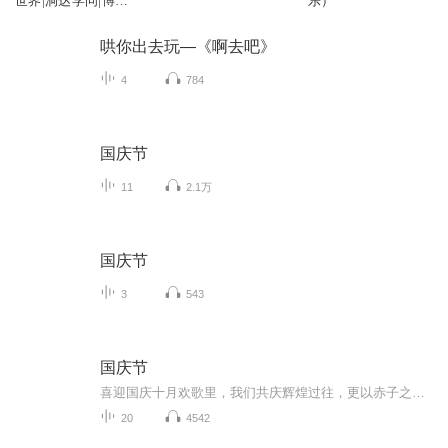
世界|洞达学问|博览
乐）
群书C84
哄你出去玩—《啊去吧》
4
784
国庆节
11
2.1万
国庆节
3
543
国庆节
喜迎国庆十月欢歌里，我们共庆辉煌过往，更以赤子之心，向未来书写滚烫的誓言——这盛世，值得我们以热爱相拥。
20
4542