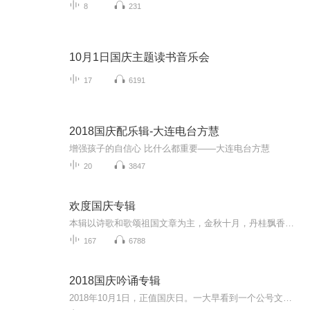
8
231
10月1日国庆主题读书音乐会
17
6191
2018国庆配乐辑-大连电台方慧
增强孩子的自信心 比什么都重要——大连电台方慧
20
3847
欢度国庆专辑
本辑以诗歌和歌颂祖国文章为主，金秋十月，丹桂飘香，在这个充满丰收喜悦的季节里，我们满怀激动和自豪，迎来了中华人民共和国76周年华诞。这不仅是一个庄重的纪念日，更是全体中华儿女共同欢庆的盛大的节日，承载着深厚的民族情感和历史意义.
167
6788
2018国庆吟诵专辑
2018年10月1日，正值国庆日。一大早看到一个公号文章，正是文天祥的《己卯十月一日至燕越五日罹狴犴有感而赋》。当然，彼十一非当今的十一。不过数字的巧合还是让人感触，今天拿来读一读，体味一番历史英杰的民族情怀，恰也当时。 根据诗题来看，这组诗是写于十月一日至十月五日之间，是文天祥被俘之后所作，这些诗作不仅有凛凛正气，更也能看的到他百端交集的复杂情感。另一首于右任先生的《望大陆》，微信公号有称《望乡》，一句“山之上国之殇”荡气回肠，一并兴起拿来读了一读。仓促间多有瑕疵...