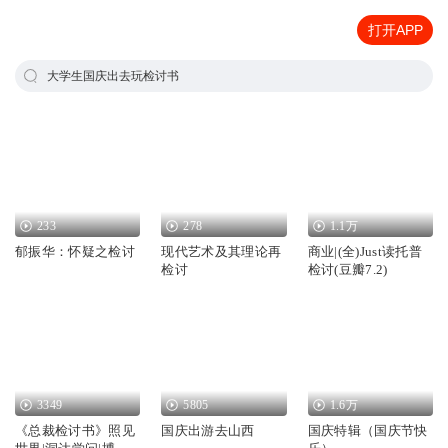
打开APP
大学生国庆出去玩检讨书
233
278
1.1万
郁振华：怀疑之检讨
现代艺术及其理论再
商业|(全)Just读托普
检讨
检讨(豆瓣7.2)
3349
5805
1.6万
《总裁检讨书》照见
国庆出游去山西
国庆特辑（国庆节快