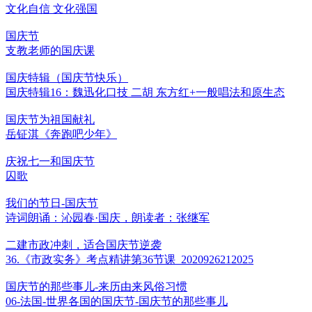
文化自信 文化强国
国庆节
支教老师的国庆课
国庆特辑（国庆节快乐）
国庆特辑16：魏迅化口技 二胡 东方红+一般唱法和原生态
国庆节为祖国献礼
岳钲淇《奔跑吧少年》
庆祝七一和国庆节
囚歌
我们的节日-国庆节
诗词朗诵：沁园春·国庆，朗读者：张继军
二建市政冲刺，适合国庆节逆袭
36.《市政实务》考点精讲第36节课_2020926212025
国庆节的那些事儿-来历由来风俗习惯
06-法国-世界各国的国庆节-国庆节的那些事儿