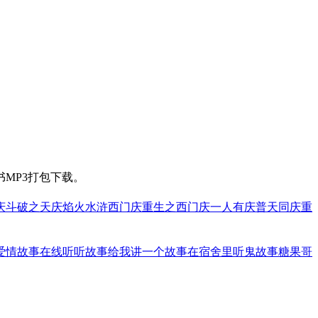
MP3打包下载。
庆
斗破之天庆焰火
水浒西门庆
重生之西门庆
一人有庆
普天同庆
重
爱情故事在线听
听故事给我讲一个故事
在宿舍里听鬼故事
糖果哥