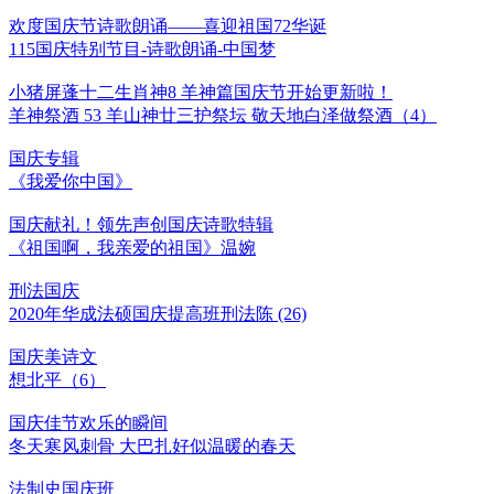
欢度国庆节诗歌朗诵——喜迎祖国72华诞
115国庆特别节目-诗歌朗诵-中国梦
小猪屏蓬十二生肖神8 羊神篇国庆节开始更新啦！
羊神祭酒 53 羊山神廿三护祭坛 敬天地白泽做祭酒（4）
国庆专辑
《我爱你中国》
国庆献礼！领先声创国庆诗歌特辑
《祖国啊，我亲爱的祖国》温婉
刑法国庆
2020年华成法硕国庆提高班刑法陈 (26)
国庆美诗文
想北平（6）
国庆佳节欢乐的瞬间
冬天寒风刺骨 大巴扎好似温暖的春天
法制史国庆班