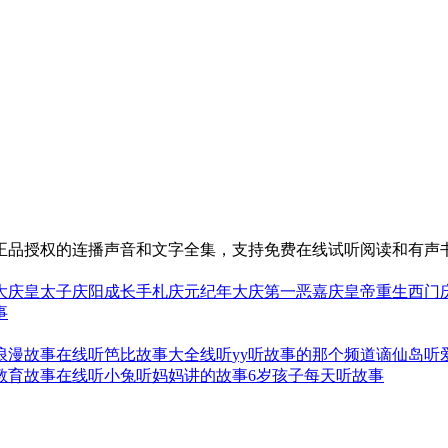
正品授权的连播声音和文字全集，支持免费在线试听阅读和有声书
大庆皇太子
庆阳成长手札
庆元纪年
大庆第一恶
嘉庆皇帝
重生西门
事
浪漫故事在线听
笆比故事大全线听
yy听故事的那个频道
谪仙岛听
教育故事在线听
小兔听妈妈讲的故事
6岁孩子每天听故事