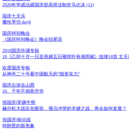
2020年华成法硕国庆提高班法制史马志冰 (12)
国庆七天乐
魔性早功 day6
国庆特别晚会
《国庆特别晚会》晚会结尾语
2018国庆吟诵专辑
18《己卯十月一日至燕越五日罹狴犴有感而赋》组律18首 文天
欢度国庆专辑
从神舟二十号看中国航天的“隐形实力”
国庆出游去山西
10、千年不倒悬空寺
张国庆|穿越牛熊
赫尔松大战近在眼前，俄乌冲突的关键之战，将会如何发展？
张国庆|舆论战
特朗普的新形象