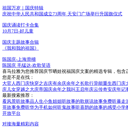
祖国万岁｜国庆特辑
庆祝中华人民共和国成立73周年 天安门广场举行升国旗仪式
国庆诵读打卡合集
10月7日-好儿童
国庆主题故事合辑
《我和我的祖国》
陈国庆-上海滑稽
陈国庆 毛猛达-欢歌笑语
喜马拉雅为您推荐国庆节晒娃祝福国庆文案的精选专辑，包含
您是不是在找：
大官人西门庆
快穿之吉庆有余
庆余年之长歌行
异能重生西门庆
庆儿女
穿越之大庆帝国
庆余年之我叫王启年
庆云传奇
安庆年记
最新搜索推荐：
看风景听故事品人生
小鱼姐姐听故事的歌
朕说故事免费听
暴走
哥故事免费听
华为手机如何听鬼故事
听喜鹊的故事的感受
小学
开放平台
对接海量精彩内容