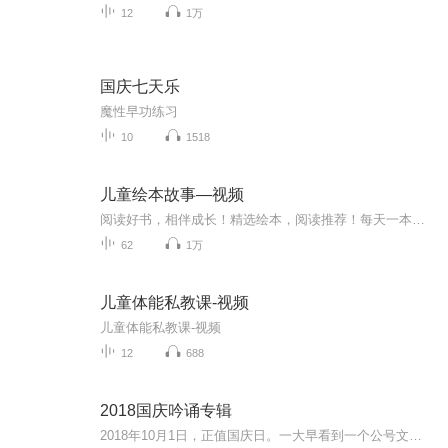
12
1万
国庆七天乐
魔性早功练习
10
1518
儿童绘本故事—视频
阅读好书，相伴成长！精选绘本，阅读推荐！每天一本经典绘本故事伴随孩子们健康成长！喜欢的朋友赶快关注我吧！
62
1万
儿童体能私教课-视频
儿童体能私教课-视频
12
688
2018国庆吟诵专辑
2018年10月1日，正值国庆日。一大早看到一个公号文章，正是文天祥的《己卯十月一日至燕越五日罹狴犴有感而赋》。当然，彼十一非当今的十一。不过数字的巧合还是让人感触，今天拿来读一读，体味一番历史英杰的民族情怀，恰也当时。 根据诗题来看，这组诗是写于十月一日至十月五日之间，是文天祥被俘之后所作，这些诗作不仅有凛凛正气，更也能看的到他百端交集的复杂情感。另一首于右任先生的《望大陆》，微信公号有称《望乡》，一句“山之上国之殇”荡气回肠，一并兴起拿来读了一读。仓促间多有瑕疵...