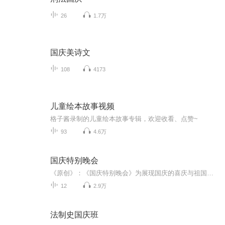
26
1.7万
国庆美诗文
108
4173
儿童绘本故事视频
格子酱录制的儿童绘本故事专辑，欢迎收看、点赞~
93
4.6万
国庆特别晚会
《原创》：《国庆特别晚会》为展现国庆的喜庆与祖国的深情我将以具体的场景切入从清晨升旗的庄严到街头巷尾的欢庆到历史与当下的交融，用优美的笔触传递对祖国的热爱与自豪！用诗歌和情感美文形式，歌颂祖国的繁荣富强，祝人民幸福安康！
12
2.9万
法制史国庆班