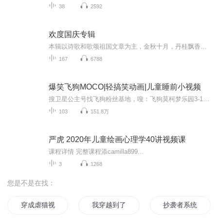
38
2592
欢度国庆专辑
本辑以诗歌和歌颂祖国文章为主，金秋十月，丹桂飘香，在这个充满丰收喜悦的季节里，我们满怀激动和自豪，迎来了中华人民共和国76周年华诞。这不仅是一个庄重的纪念日，更是全体中华儿女共同欢庆的盛大的节日，承载着深厚的民族情感和历史意义.
167
6788
爆笑飞狗MOCO|轻搞笑动画|儿童睡前小视频
搜卫星公主号找飞狗粉丝基地，嗖：飞狗莫柯梦乐园3-10岁小朋友都喜欢的刺激冒险故事：点击收听0-6岁小朋友都喜欢的神奇救援队：点击收听适合5-12岁小朋友听的益智类脑筋急转弯：点击收听订阅飞狗MOCO，听更多有趣故事~【点击前往】飞狗MOCO圈子，来和MOCO...
103
151.8万
严虎 2020年儿童绘画心理学40讲视频课
课程详情 完整课程添camilla899...
3
1268
您是不是在找：
穿成虐猫视频的主角怎么办
我穿越到了女频
抄袭者系统