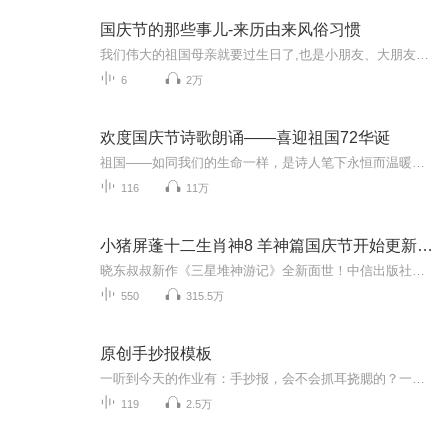
国庆节的那些事儿-来历由来风俗习惯
我们伟大的祖国母亲就要过生日了,也是小朋友、大朋友们最喜欢的“国庆小长假”或说“黄金周”还有说”国庆7天乐”的，说法真是不一而足。那么“国庆节”是怎么来的？自古以来国庆节怎么庆贺？新中国国庆节的来历，以及新中国国庆节的庆贺方式又有哪些呢？ ...
6
2万
欢度国庆节诗歌朗诵——喜迎祖国72华诞
祖国——如同我们的生命一样，是诗人笔下永恒而温暖的主题。在祖国72周年华诞来临之际，特创建这个诗歌朗诵专辑，诵读经典爱国篇章，和大家一起歌颂祖国，向国庆的献礼！祝愿伟大的祖国繁荣富强，祝愿大家国庆节快乐，度过平安快乐的黄金周假期！
116
11万
小猪屏蓬十二生肖神8 羊神篇国庆节开始更新啦！
晓东叔叔新作《三星堆神游记》全新面世！中信出版社出版！京东当当淘宝均有售！点蓝色字收听——《小猪屏蓬爆笑日记2024》《小猪屏蓬爆笑日记2》《小猪屏蓬爆笑日记1》让你笑得喘不上气！《我进故宫当富翁——小猪屏蓬故宫财商笔记》教你成为大富翁！《小...
550
315.5万
原创手抄报模板
一听到今天的作业有：手抄报，会不会抓耳挠腮的？一起来看看，总有您需要的模板在这里。
119
2.5万