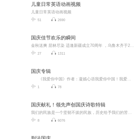
儿童日常英语动画视频
儿童日常英语动画视频
51
2690
国庆佳节欢乐的瞬间
金秋送爽 层林尽染 适逢新疆成立70周年 ，乌鲁木齐于2025年9月23日迎来党中央和习大大带领的慰问团。新疆各族群众欢欣鼓舞，热烈欢迎。
27
1311
国庆专辑
《我爱你中国》作者：凝嫣心语我爱你中国！我爱你春天蓬勃的秧苗；我爱你秋日金黄的硕果。我爱你中国！我爱你青松气质，我爱你红梅品格！我爱你家乡的甜蔗好像乳汁滋润着我的心窝。我爱你中国，我要把最美的歌儿献给你，我的母亲我的祖国。我爱你中国，我爱...
1
78
国庆献礼！领先声创国庆诗歌特辑
我们的民族是一个坚韧不拔的民族，历史给予我们的苦难都变成了闪着金光的勋章！我们的国家是一个龙腾虎跃的国家，那条巨龙正以不可阻挡之势崛起于神奇的东方！------------------------------------------------值此祖国70周年华诞之际，领先声创以诗歌向祖国献礼！用我们的声音、用我们的热血、用我们的灵魂诵读经典爱国篇章，歌颂我们的祖国！永远繁荣富强！
8
6076
刑法国庆