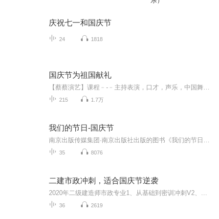
乐）
庆祝七一和国庆节
24
1818
国庆节为祖国献礼
【蔡蔡演艺】课程﹣-﹣主持表演，口才，声乐，中国舞，民族舞。独特的小舞台，专业的录音棚，每一位同学都能成为优秀的小明星。独特的教学模式，轻松上课，快乐学习！知名主持人，舞蹈家，高级教师任职授课！江南总校：河沟街42号三楼 18545856430江北分校...
215
1.7万
我们的节日-国庆节
南京出版传媒集团·南京出版社出版的图书《我们的节日》通过对中国节日文化和节日意义进行深度的挖掘，面向青少年群体构建独具特色的栏目内容，以此丰富春节、元宵节、清明节、端午节、七夕节、中秋节、重阳节等传统节日；六一节、教师节、国庆节等新兴节日的文化内涵和表现形式。促进青少年形成新的节日习俗，提升节日仪式感、认同感。音频作品由金陵朗读者联盟志愿者朗诵，南京音像出版社、金陵图书馆联合制作。
35
8076
二建市政冲刺，适合国庆节逆袭
2020年二级建造师市政专业1、从基础到密训冲刺V2、从精华课程到超压密押V3、0基础同步更新v4、持续更新到2020年考试V5、只要你跟着学让你一次稳拿证V6、渠道超压压题，超压三页纸等独家绝密压题!
36
2619