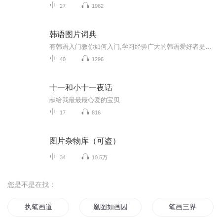
27
1962
韩语图片词典
有韩语入门教你如何入门,学习经验广大的韩语爱好者提供自己学习的心得体会;韩语词汇包含各类词汇满足你各个方面的需求;韩语阅读:韩国古今各种书籍、童话、谚语等的阅读;韩语...
40
1296
十一和小十一夜话
献给我最最最心爱的宝贝
17
816
图片杂物库（可盗）
34
10.5万
您是不是在找：
执笔画道
凰图如画囚爱小王后
笔画三界