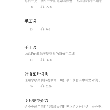
每日一更，抚平一天的焦虑与疲惫 。那些被种种不如意所掩盖的美好，我们都想带你一起去发现。每晚我们都陪在你身边。“善待自己”，放下防备，找回属于我们的安全感。带着轻盈的心回到当下，安然入睡。
30
2560
手工课
23
768
手工课
Let'sFun趣味英语课堂的新鲜手工课
14
2608
韩语图片词典
使用率极高的韩语单词一网打尽！录音有中韩文对照，方便同学们在路上收听磨耳朵！更多韩语学习的内容，欢迎关注订阅“韩语助手FM” ：）
40
5239
图片蛇类介绍
这个专辑用图片和音频介绍世界上的各种蛇类，会分类别介绍，如有错误欢迎指正。