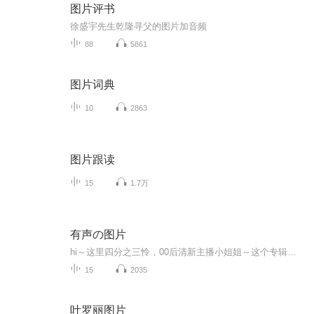
图片评书
徐盛宇先生乾隆寻父的图片加音频
88
5861
图片词典
10
2863
图片跟读
15
1.7万
有声の图片
hi～这里四分之三怜，00后清新主播小姐姐～这个专辑是由四分之三怜与微笑小熊工作室合作出版，由于都是千怜的工作室，所以质量保障十分，如果您恶意差评，说明您眼睛要么是x了，要么就是您道德有问题～好啦，也当作是千怜500粉丝的福利专辑叭别对我说我喜欢你你廉价的喜欢抵不上夏天的一根雪糕
15
2035
叶罗丽图片