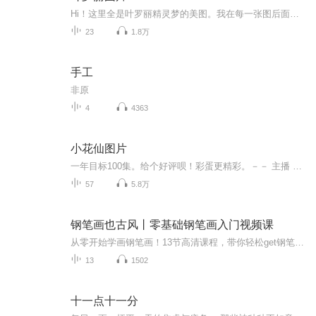
Hi！这里全是叶罗丽精灵梦的美图。我在每一张图后面都给大家留了点时间让大家把喜欢的图保存下来。如果你觉得这个图不太清晰，你可以私信找我要原图哦！
23
1.8万
手工
非原
4
4363
小花仙图片
一年目标100集。给个好评呗！彩蛋更精彩。－－ 主播 贝瑞吖也叫逆光小爱
57
5.8万
钢笔画也古风丨零基础钢笔画入门视频课
从零开始学画钢笔画！13节高清课程，带你轻松get钢笔画创作要点+场景绘制要点+古风元素的创作要点！让读者学到古风钢笔画的精髓，做到举一反三。三个篇章，13节课，330分钟。适合喜欢古风水彩、喜欢钢笔画的你，带你提升绘画技巧和插画创作水平。
13
1502
十一点十一分