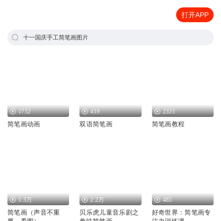
打开APP
十一国庆手工简笔画图片
1752
419
2331
简笔画动画
双语简笔画
简笔画教程
1.3万
2.2万
485
简笔画（声音不重
贝乐虎儿童音乐剧之
好奇世界：简笔画专