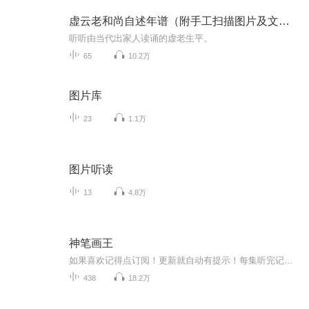
虚云老和尚自述年谱（附手工扫描图片及文稿）
听听由当代出家人读诵的虚老生平。
65
10.2万
图片库
23
1.1万
图片听读
13
4.8万
神笔画王
如果喜欢记得点订阅！更新就自动有提示！每集听完记得动动手指点个赞！有礼物走一个也是极好的！各位书友要是觉得还不错的话请不要忘记向您QQ群和微博里的朋友推荐哦！...
438
18.2万