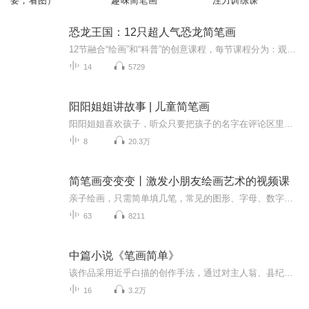
要，看图）
趣味简笔画
注力训练课
恐龙王国：12只超人气恐龙简笔画
12节融合“绘画”和“科普”的创意课程，每节课程分为：观察、总结、绘画和科普讲解四个部分。这绝不是一堂简单的简笔画课程，我们把适合低龄儿童的思维导图、简笔画和科普动画融合在了一起，打造出这么一堂这种创新课程。这系列课程可以培养孩子创造力、...
14
5729
阳阳姐姐讲故事 | 儿童简笔画
阳阳姐姐喜欢孩子，听众只要把孩子的名字在评论区里留言，阳阳姐姐都可以在节目里叫出孩子的名字，与他们互动。作为画家的她，还会在这里更新儿童简笔画。增加了亲自环节的不少乐趣。订阅这个频道，您的孩子可以收获 ：创造力提升想象力提升思维力提升艺术...
8
20.3万
简笔画变变变丨激发小朋友绘画艺术的视频课
亲子绘画，只需简单填几笔，常见的图形、字母、数字就能变出全新简笔画图案。 5位资深儿童插画师，历时6个月研发，每一个案例都是烧脑制作。每天一分钟的温馨亲子陪伴。简单有趣，易学易会，充分激发小朋友们的想象力和创造力。
63
8211
中篇小说《笔画简单》
该作品采用近乎白描的创作手法，通过对主人翁、县纪委书记肖瑞溪极具戏剧性的典型人物刻画，向人们展示了一位非常正义、非常敬业，同时在普通人看来也非常各色的纪检干部形象。 作品的主线一开始就非常扑朔迷离，矛盾纠葛错综复杂，让人欲罢不能。作品从肖瑞溪受到上一级纪委的调查起笔，一步一步展开里面的人物、事件冲突。表面上看是肖瑞溪从一封匿名信寻找到蛛丝马迹，从而将他和江滨大酒店老板林根福的矛盾推到了前台，事件的起因是该酒店一位叫李梅的员工“意外跳楼自杀”。作为局外人的县纪委书记肖瑞溪完全没有必要自寻烦恼往里撞，但就是那一封匿名信所透露出的疑点使肖瑞溪感觉到了自己作为一个纪检干部肩上的责任。正当他觉得想把“目前状况，需要了解一下”，这时有人在他身后捅给他致命的一刀。肖瑞溪抛开了过往办案的程序和惯常做法，以大无畏的胆识逐步引导对手最终暴露，揭开了“李梅意外跳楼”这一事件的真相…… 使人们有了一种“不管邪-恶多么猖狂，正义最终必将战胜邪-恶”的可贵信念；更让我们深刻地认识到“反腐倡廉”工作是多么的任重道远。
16
3.2万