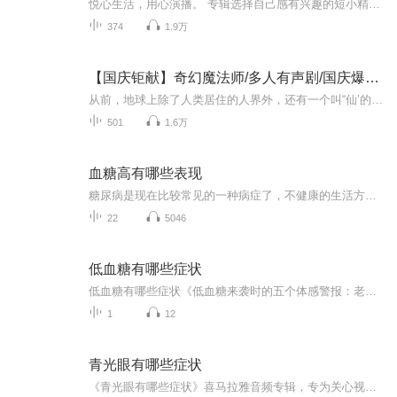
悦心生活，用心演播。 专辑选择自己感有兴趣的短小精彩的诗词文学作品，用我的有限领悟来尽情表达，与听众朋友作有声分享！ 共同感受诗文艺术魅力，丰富我们各自奋斗生活中的精神世界，让我们宝贵的人生更加痛快惬意！！
374
1.9万
【国庆钜献】奇幻魔法师/多人有声剧/国庆爆更七天乐
从前，地球上除了人类居住的人界外，还有一个叫“仙’的种族，居住在一个叫'地海”的异世界--也就是所谓的仙界。海内有三岛，上岛蓬菜，居神仙，中岛美蓉，居天仙，下岛源，居地仙。三岛中央，是考较群仙功力的场所--紫府。仙族族人考核升级，可以由地仙升...
501
1.6万
血糖高有哪些表现
糖尿病是现在比较常见的一种病症了，不健康的生活方式和环境使越来越多的人有患病的风险。所以任何人都有可能患糖尿病；糖尿病有哪些症状?除与高血糖有关的三多一少外还有视力变差、咽干舌燥、怎么吃都会瘦、刚吃完就觉得饿、夜尿增多等这些都是糖尿病的症状；
22
5046
低血糖有哪些症状
低血糖有哪些症状《低血糖来袭时的五个体感警报：老祖宗的"虚症"预警比血糖仪还灵？》 （开场暴击） 当代打工人三大幻觉：手机振动、有人暗恋、低血糖时觉得自己能单手开天灵盖。醒醒吧！当你盯着电脑突然看见重影时，那不是阴阳眼开了，而是身体在...
1
12
青光眼有哪些症状
《青光眼有哪些症状》喜马拉雅音频专辑，专为关心视力健康的你而来！11个音频，10个免费，1个付费，带你全面了解青光眼。从基础症状到深入分析，系统学习，轻松防盲。免费音频涵盖10大症状，付费内容深入剖析，10篇文章组合，助你守护光明！护眼知识库健康...