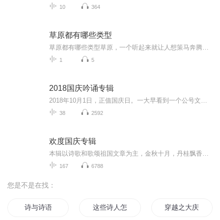
10
364
草原都有哪些类型
草原都有哪些类型草原，一个听起来就让人想策马奔腾的地方。但您知道吗？这绿油油的天地其实跟人的体质一样，也得分个寒热温凉。今天咱们就唠唠草原那些不为人知的"体质分类"，保管比您刷短视频还上瘾。 一、湿地草原：水灵灵的"痰湿体质" 湿地草...
1
5
2018国庆吟诵专辑
2018年10月1日，正值国庆日。一大早看到一个公号文章，正是文天祥的《己卯十月一日至燕越五日罹狴犴有感而赋》。当然，彼十一非当今的十一。不过数字的巧合还是让人感触，今天拿来读一读，体味一番历史英杰的民族情怀，恰也当时。 根据诗题来看，这组诗是写于十月一日至十月五日之间，是文天祥被俘之后所作，这些诗作不仅有凛凛正气，更也能看的到他百端交集的复杂情感。另一首于右任先生的《望大陆》，微信公号有称《望乡》，一句“山之上国之殇”荡气回肠，一并兴起拿来读了一读。仓促间多有瑕疵...
38
2592
欢度国庆专辑
本辑以诗歌和歌颂祖国文章为主，金秋十月，丹桂飘香，在这个充满丰收喜悦的季节里，我们满怀激动和自豪，迎来了中华人民共和国76周年华诞。这不仅是一个庄重的纪念日，更是全体中华儿女共同欢庆的盛大的节日，承载着深厚的民族情感和历史意义.
167
6788
您是不是在找：
诗与诗语
这些诗人怎么死的
穿越之大庆帝国