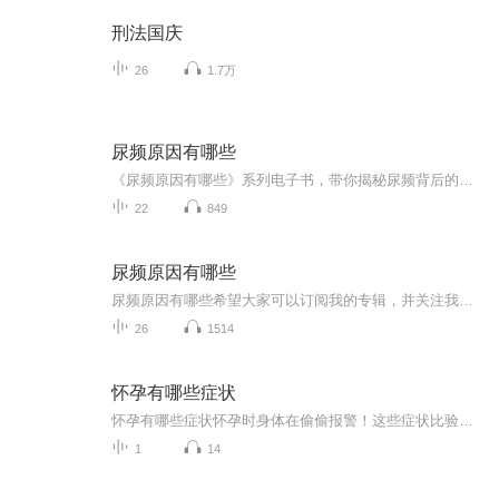
刑法国庆
26
1.7万
尿频原因有哪些
《尿频原因有哪些》系列电子书，带你揭秘尿频背后的秘密！作为一名医术高超的医学爱好者，我结合中西医知识，为你详细解析尿频的各种原因。从生活习惯到疾病因素，全方位解析，让你轻松了解尿频背后的真相。轻松幽默的语言风格，让你在轻松愉快的氛围中学...
22
849
尿频原因有哪些
尿频原因有哪些希望大家可以订阅我的专辑，并关注我，欢迎评论、转发、收藏、点赞，投月票，希望让更多的人看到，帮助到更多人。
26
1514
怀孕有哪些症状
怀孕有哪些症状怀孕时身体在偷偷报警！这些症状比验孕棒还灵 各位准妈妈们注意了，当你的身体突然开始“作妖”，比如对着早餐吐得比宿醉还惨，或者闻到隔壁老王家的红烧肉都能干呕三分钟——别慌，这可能是你肚子里那位小祖宗在刷存在感！今天咱们就用...
1
14