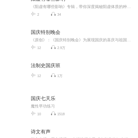
《阳虚有哪些影响》专辑，带你深度揭秘阳虚体质的种种表现！10个免费音频，系统讲解阳虚带来的10大影响，让你秒懂身体信号。付费音频《阳虚有哪些影响》，更是为你深度剖析，10篇系统文章，组合成一篇超干货！别再让阳虚拖垮你的身体，快来听课，一起健康...
2
34
国庆特别晚会
《原创》：《国庆特别晚会》为展现国庆的喜庆与祖国的深情我将以具体的场景切入从清晨升旗的庄严到街头巷尾的欢庆到历史与当下的交融，用优美的笔触传递对祖国的热爱与自豪！用诗歌和情感美文形式，歌颂祖国的繁荣富强，祝人民幸福安康！
12
2.9万
法制史国庆班
12
1万
国庆七天乐
魔性早功练习
10
1518
诗文有声