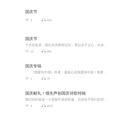
国庆节
3
543
国庆节
十月欢歌里，我们共庆辉煌过往，更以赤子之心，向未来书写滚烫的誓言——这盛世，值得我们以热爱相拥。
10
465
国庆专辑
《我爱你中国》作者：凝嫣心语我爱你中国！我爱你春天蓬勃的秧苗；我爱你秋日金黄的硕果。我爱你中国！我爱你青松气质，我爱你红梅品格！我爱你家乡的甜蔗好像乳汁滋润着我的心窝。我爱你中国，我要把最美的歌儿献给你，我的母亲我的祖国。我爱你中国，我爱...
1
78
国庆献礼！领先声创国庆诗歌特辑
我们的民族是一个坚韧不拔的民族，历史给予我们的苦难都变成了闪着金光的勋章！我们的国家是一个龙腾虎跃的国家，那条巨龙正以不可阻挡之势崛起于神奇的东方！------------------------------------------------值此祖国70周年华诞之际，领先声创以诗歌向祖国献礼！用我们的声音、用我们的热血、用我们的灵魂诵读经典爱国篇章，歌颂我们的祖国！永远繁荣富强！
8
6076