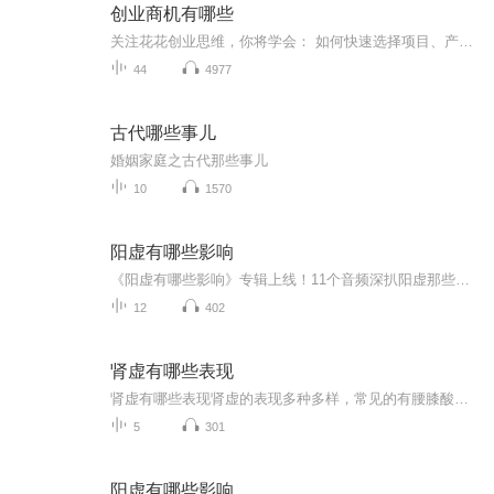
创业商机有哪些
关注花花创业思维，你将学会： 如何快速选择项目、产品 如何做好网络营销，网络推广，给大家带来最全最使用的引流秘籍 如何将传统行业转型，跟紧互联网时代的步伐 如何利用音频、视频、软文来创造价值 每天分享最新最实用的互联网创业项目解析与商业思维... 花花创业思维，QQ/VX：283956748
44
4977
古代哪些事儿
婚姻家庭之古代那些事儿
10
1570
阳虚有哪些影响
《阳虚有哪些影响》专辑上线！11个音频深扒阳虚那些事儿，10个免费音频带你系统认识阳虚影响，付费音频《阳虚有哪些影响》10篇精讲彻底搞懂！健康管理师出品，电子书写作高手操刀，内容硬核，不玩虚的。想搞清楚阳虚？这专辑安排得明明白白！
12
402
肾虚有哪些表现
肾虚有哪些表现肾虚的表现多种多样，常见的有腰膝酸软、头晕耳鸣、失眠多梦、记忆力减退、脱发、早衰、性功能减退等。根据肾虚的不同类型，如肾阳虚、肾阴虚、肾精不足等，临床表现也会有所不同。肾阳虚主要表现为腰膝酸冷、畏寒肢冷、小便清长或夜尿频多...
5
301
阳虚有哪些影响