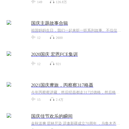
149
126.8万
国庆主题故事合辑
祖国妈妈生日，我们一起来听一听系列故事。不仅仅有《我的祖国》，还有红军故事，也有关于战争的故事，让大家体会到和平年代的不易。
12
2600
2020国庆 宏恩FCE集训
12
921
2021国庆摩旅，丙察察317格聂
今年丙察察进藏，然后经昌都走317过德格，然后格聂南线，最后沙溪古镇收尾。
15
2.4万
国庆佳节欢乐的瞬间
金秋送爽 层林尽染 适逢新疆成立70周年 ，乌鲁木齐于2025年9月23日迎来党中央和习大大带领的慰问团。新疆各族群众欢欣鼓舞，热烈欢迎。