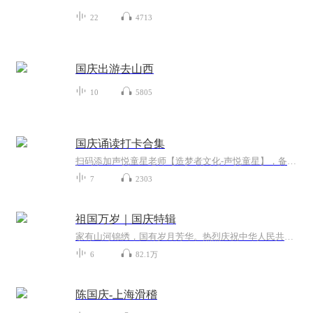
22
4713
国庆出游去山西
10
5805
国庆诵读打卡合集
扫码添加声悦童星老师【造梦者文化-声悦童星】，备注“诵读打卡”报名，已添加好友的，直接发送“诵读打卡”报名，报名成功后进入社群。
7
2303
祖国万岁｜国庆特辑
家有山河锦绣，国有岁月芳华。热烈庆祝中华人民共和国成立73周年！
6
82.1万
陈国庆-上海滑稽