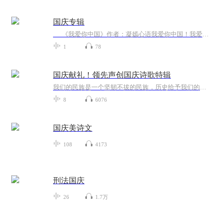
国庆专辑
《我爱你中国》作者：凝嫣心语我爱你中国！我爱你春天蓬勃的秧苗；我爱你秋日金黄的硕果。我爱你中国！我爱你青松气质，我爱你红梅品格！我爱你家乡的甜蔗好像乳汁滋润着我的心窝。我爱你中国，我要把最美的歌儿献给你，我的母亲我的祖国。我爱你中国，我爱...
1
78
国庆献礼！领先声创国庆诗歌特辑
我们的民族是一个坚韧不拔的民族，历史给予我们的苦难都变成了闪着金光的勋章！我们的国家是一个龙腾虎跃的国家，那条巨龙正以不可阻挡之势崛起于神奇的东方！------------------------------------------------值此祖国70周年华诞之际，领先声创以诗歌向祖国献礼！用我们的声音、用我们的热血、用我们的灵魂诵读经典爱国篇章，歌颂我们的祖国！永远繁荣富强！
8
6076
国庆美诗文
108
4173
刑法国庆
26
1.7万