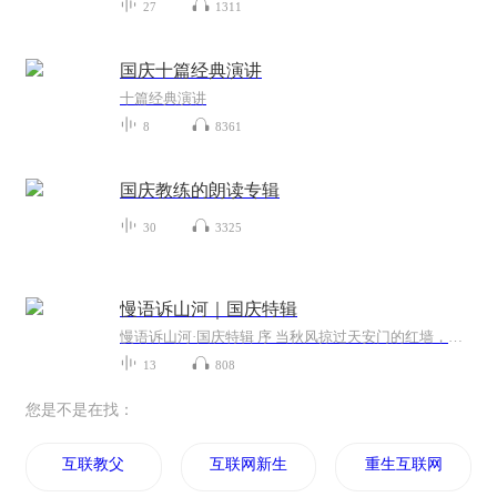
27
1311
国庆十篇经典演讲
十篇经典演讲
8
8361
国庆教练的朗读专辑
30
3325
慢语诉山河｜国庆特辑
慢语诉山河·国庆特辑 序 当秋风掠过天安门的红墙，当桂香漫过万里长江的碧波，我总愿慢下脚步，以声为笔，轻轻描摹这山河的模样。 不必追赶喧嚣的潮，也无需堆砌华丽的词——这一辑里，每一段朗诵都是心底的低语：是对着塞北草原的星子说“国泰”，是向着...
13
808
您是不是在找：
互联教父
互联网新生代
重生互联网大佬