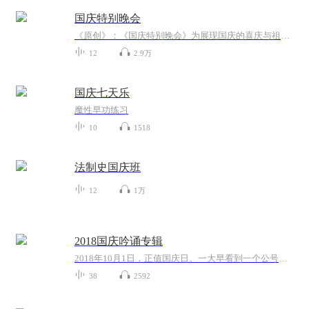
国庆特别晚会
《原创》：《国庆特别晚会》为展现国庆的喜庆与祖国的深情我将以具体的场景切入从清晨升旗的庄严到街头巷尾的欢庆到历史与当下的交融，用优美的笔触传递对祖国的热爱与自豪！用诗歌和情感美文形式，歌颂祖国的繁荣富强，祝人民幸福安康！
12
2.9万
国庆七天乐
魔性早功练习
10
1518
法制史国庆班
12
1万
2018国庆吟诵专辑
2018年10月1日，正值国庆日。一大早看到一个公号文章，正是文天祥的《己卯十月一日至燕越五日罹狴犴有感而赋》。当然，彼十一非当今的十一。不过数字的巧合还是让人感触，今天拿来读一读，体味一番历史英杰的民族情怀，恰也当时。 根据诗题来看，这组诗是写于十月一日至十月五日之间，是文天祥被俘之后所作，这些诗作不仅有凛凛正气，更也能看的到他百端交集的复杂情感。另一首于右任先生的《望大陆》，微信公号有称《望乡》，一句“山之上国之殇”荡气回肠，一并兴起拿来读了一读。仓促间多有瑕疵...
38
2592