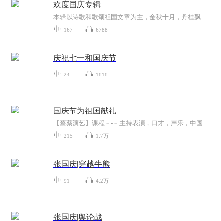
欢度国庆专辑
本辑以诗歌和歌颂祖国文章为主，金秋十月，丹桂飘香，在这个充满丰收喜悦的季节里，我们满怀激动和自豪，迎来了中华人民共和国76周年华诞。这不仅是一个庄重的纪念日，更是全体中华儿女共同欢庆的盛大的节日，承载着深厚的民族情感和历史意义.
167
6788
庆祝七一和国庆节
24
1818
国庆节为祖国献礼
【蔡蔡演艺】课程﹣-﹣主持表演，口才，声乐，中国舞，民族舞。独特的小舞台，专业的录音棚，每一位同学都能成为优秀的小明星。独特的教学模式，轻松上课，快乐学习！知名主持人，舞蹈家，高级教师任职授课！江南总校：河沟街42号三楼 18545856430江北分校...
215
1.7万
张国庆|穿越牛熊
91
4.2万
张国庆|舆论战