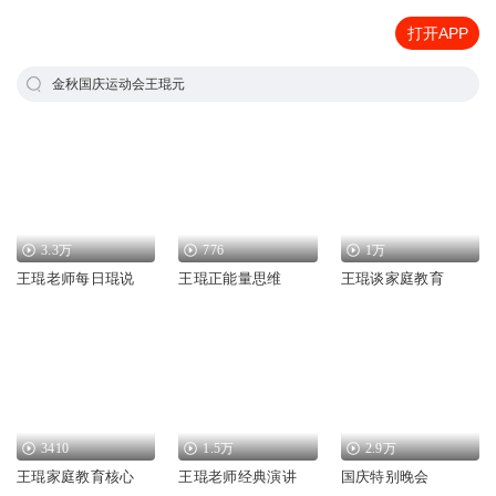
打开APP
金秋国庆运动会王琨元
3.3万
776
1万
王琨老师每日琨说
王琨正能量思维
王琨谈家庭教育
3410
1.5万
2.9万
王琨家庭教育核心
王琨老师经典演讲
国庆特别晚会