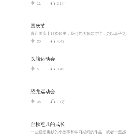
11
2.1万
国庆节
喜迎国庆十月欢歌里，我们共庆辉煌过往，更以赤子之心，向未来书写滚烫的誓言——这盛世，值得我们以热爱相拥。
20
4542
头脑运动会
5
3049
恐龙运动会
38
1.1万
金秋燕儿的成长
一些轻松幽默的小故事和学习期间的作品，或者一些感慨与大家分享！