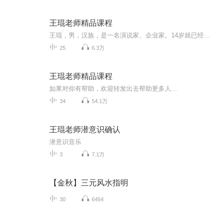
王琨老师精品课程
王琨，男，汉族，是一名演说家、企业家。14岁就已经实践社会，19岁开始登台演讲，25岁即出书立传，在外人看来王琨老师的人生经历充满传奇色彩。他从初出茅庐时的默默无闻到创造7项无人打破的销售记录。他实现了人生的一次伟大的跨越。王琨于2012年5月创立...
25
6.3万
王琨老师精品课程
如果对你有帮助，欢迎转发出去帮助更多人...
34
54.1万
王琨老师潜意识确认
潜意识音乐
3
7.1万
【金秋】三元风水指明
30
6454