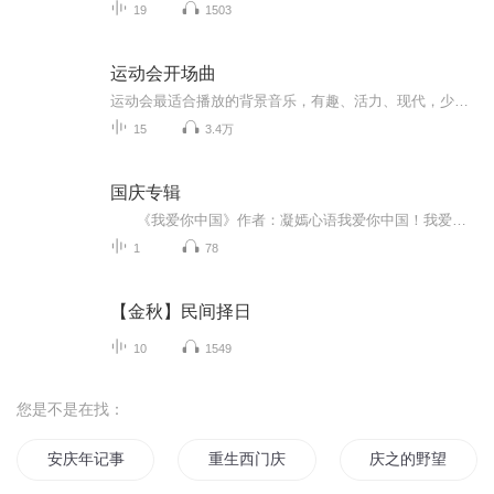
19
1503
运动会开场曲
运动会最适合播放的背景音乐，有趣、活力、现代，少儿运动会常用歌曲，运动会最常用的背景伴奏，超级适合运动会的歌曲推荐。欢迎关注【金豆豆的成长教育必修课】官方微博：https://weibo.com/u/6047918514
15
3.4万
国庆专辑
《我爱你中国》作者：凝嫣心语我爱你中国！我爱你春天蓬勃的秧苗；我爱你秋日金黄的硕果。我爱你中国！我爱你青松气质，我爱你红梅品格！我爱你家乡的甜蔗好像乳汁滋润着我的心窝。我爱你中国，我要把最美的歌儿献给你，我的母亲我的祖国。我爱你中国，我爱...
1
78
【金秋】民间择日
10
1549
您是不是在找：
安庆年记事
重生西门庆
庆之的野望