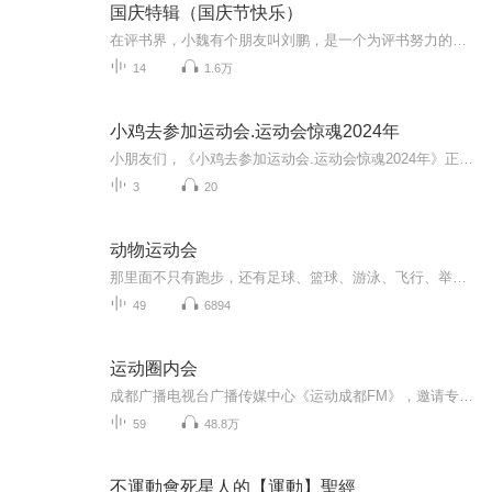
国庆特辑（国庆节快乐）
在评书界，小魏有个朋友叫刘鹏，是一个为评书努力的小伙子。在2021年国庆期间，他想弄个特辑，便烦劳我给他录个爱国题材的评书小段儿。这种事情，不是特殊情况，小魏一般不会拒绝，也就给其录了一个《鲁迅踢鬼》，等他传完，我再传到我的专辑里。另外，小...
14
1.6万
小鸡去参加运动会.运动会惊魂2024年
小朋友们，《小鸡去参加运动会.运动会惊魂2024年》正式上线啦！《小鸡去参加运动会.运动会惊魂2024年》包括拔河比赛，乒乓球比赛等比赛。都是运动比赛，暂时包括《小鸡去参加奥运会.奥运惊魂2024年》的。主播介绍：主编：菜猫老师副主编：MangoLSTORY儿童...
3
20
动物运动会
那里面不只有跑步，还有足球、篮球、游泳、飞行、举重、团队战
49
6894
运动圈内会
成都广播电视台广播传媒中心《运动成都FM》，邀请专业的体育人，体育从业者，体育经营者，体育营养健康专业人士等做客直播间，就运动知识的推广普及，运动发展的热点探讨等，助力成都“三城两都一市”品牌打造。
59
48.8万
不運動會死星人的【運動】聖經