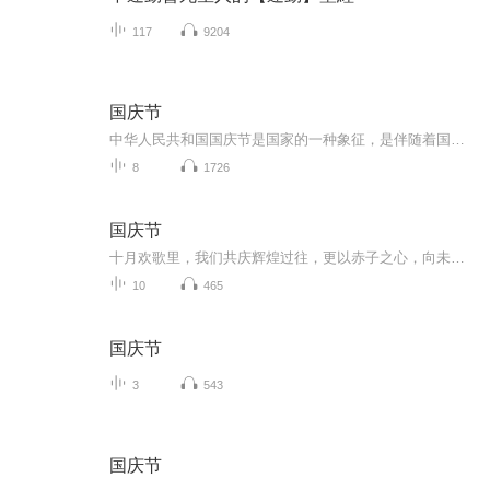
117
9204
国庆节
中华人民共和国国庆节是国家的一种象征，是伴随着国家的出现而出现的。让我们用诗歌朗诵歌颂祖国的繁荣富强，国泰民安。
8
1726
国庆节
十月欢歌里，我们共庆辉煌过往，更以赤子之心，向未来书写滚烫的誓言——这盛世，值得我们以热爱相拥。
10
465
国庆节
3
543
国庆节