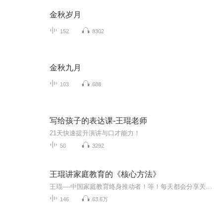
金秋岁月
152
8302
金秋九月
103
688
写给孩子的表达课-王琨老师
21天快速提升演讲与口才能力！
50
3292
王琨讲家庭教育的《核心方法》
王琨----中国家庭教育终身推动者！等！每天都会分享关于家庭教育！一周更新7到9集！...
146
63.6万