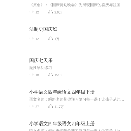
《原创》：《国庆特别晚会》为展现国庆的喜庆与祖国的深情我将以具体的场景切入从清晨升旗的庄严到街头巷尾的欢庆到历史与当下的交融，用优美的笔触传递对祖国的热爱与自豪！用诗歌和情感美文形式，歌颂祖国的繁荣富强，祝人民幸福安康！
12
2.9万
法制史国庆班
12
1万
国庆七天乐
魔性早功练习
10
1518
小学语文四年级语文四年级下册
语文名师：蝌蚪老师带你预习复习每一课！让孩子从此爱上语文！小学同步教材部编版语文知识讲解！1.预习部分，由蝌蚪老师帮你读通课文、学习字词、了解课文的主要内容、完成课后练习。2.复习部分，包括背诵课文、听写词语、积累好词好句、习题卡、识字卡、拼音卡等内容，帮您复习每一课的重点难点。3.拓展部分，蝌蚪老师挑选了一篇与课文内容相关的课外阅读，让你了解更多的课文拓展知识。告别辅导班，蝌蚪老师带你一起预习复习，帮你扎实学好每一课，成为学习小达人！还在等什么！快去下载...
27
11.7万
小学语文四年级语文四年级上册
语文名师：蝌蚪老师带你预习复习每一课！让孩子从此爱上语文！小学同步教材部编版语文知识讲解！1.预习部分，由蝌蚪老师帮你读通课文、学习字词、了解课文的主要内容、完成课后练习。2.复习部分，包括背诵课文、听写词语、积累好词好句、习题卡、识字卡、...