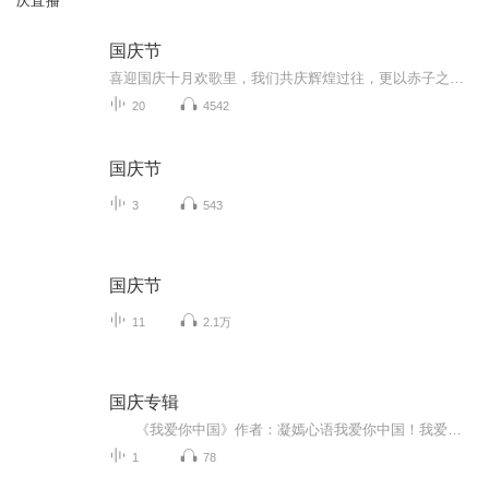
庆直播
国庆节
喜迎国庆十月欢歌里，我们共庆辉煌过往，更以赤子之心，向未来书写滚烫的誓言——这盛世，值得我们以热爱相拥。
20
4542
国庆节
3
543
国庆节
11
2.1万
国庆专辑
《我爱你中国》作者：凝嫣心语我爱你中国！我爱你春天蓬勃的秧苗；我爱你秋日金黄的硕果。我爱你中国！我爱你青松气质，我爱你红梅品格！我爱你家乡的甜蔗好像乳汁滋润着我的心窝。我爱你中国，我要把最美的歌儿献给你，我的母亲我的祖国。我爱你中国，我爱...
1
78