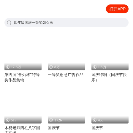
打开APP
四年级国庆一等奖怎么画
17.6万
8万
1.6万
第四届“曹灿杯”特等
一等奖创意广告作品
国庆特辑（国庆节快
奖作品集锦
乐）
517
1726
465
木易老师四柱八字国
国庆节
国庆节