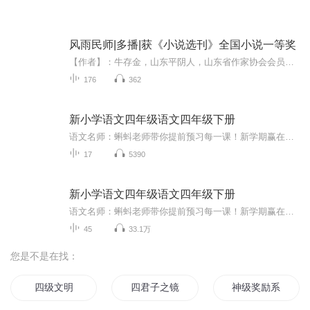
风雨民师|多播|获《小说选刊》全国小说一等奖
【作者】：牛存金，山东平阴人，山东省作家协会会员，山东省散文家协会会员，济南市作家协会会员。著有长篇小说《风雨民师》《玫瑰花开》《九天贡胶》。《风雨民师》获《小说选刊》全国小说一等奖；【演播】：孟岚_狮子座、刘昕讲堂、无过有声、南柯星愿、...
176
362
新小学语文四年级语文四年级下册
语文名师：蝌蚪老师带你提前预习每一课！新学期赢在起跑线！！小学同步教材部编版语文知识讲解！1.预习部分，由蝌蚪老师帮你读通课文、学习字词、了解课文的主要内容、完成课后练习。2.复习部分，包括背诵课文、听写词语、积累好词好句、习题卡、识字卡、拼音卡等内容，帮您复习每一课的重点难点。3.拓展部分，蝌蚪老师挑选了一篇与课文内容相关的课外阅读，让你了解更多的课文拓展知识。告别辅导班，蝌蚪老师带你一起预习复习，帮你扎实学好每一课，成为学习小达人！还在等什么！快去下载...
17
5390
新小学语文四年级语文四年级下册
语文名师：蝌蚪老师带你提前预习每一课！新学期赢在起跑线！！ 小学同步教材 语文知识讲解！ 1.预习部分，由蝌蚪老师帮你读通课文、学习字词、了解课文的主要内容、完成课后练习。 2.复习部分，包括背诵课文、听写词语、积累好词好句、习题卡、识字卡、拼音卡等内容，帮您复习每一课的重点难点。 3.拓展部分，蝌蚪老师挑选了一篇与课文内容相关的课外阅读，让你了解更多的课文拓展知识。 告别辅导班，蝌蚪老师带你一起预习复习，帮你扎实学好每一课，成为学习小达人！还在等什么！快去下载“ 课课听APP ”或关注【：课课听】吧！ 在“课课听APP”，小朋友还可以朗读每一篇课文并录制成精美的朗读作品分享给老师和同学们听。 “课课听APP”除了语文，还有精彩的数学和英语辅导课程，专题课程，以及海量学习资料提供家长下载！ 数学由一线老师精讲每个单元的难题、易考易错题。十几年教学经验总结而出的专业讲解方法，孩子更容易理解！ 英语有外教标准英语范读和人工智能口语测评每篇课文的单词、句子和段落，从此孩子再也不必受家长中式英语的影响。 课课听: 课课听 各大应用商店搜索并下载 “ 课课听APP ” 。
45
33.1万
您是不是在找：
四级文明
四君子之镜中画
神级奖励系统