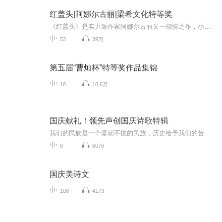
红盖头|阿娜尔古丽|梁希文化特等奖
《红盖头》是实力派作家阿娜尔古丽又一倾情之作，小说获得梁希文化特等奖！是阿娜尔古丽封建女性小说三部曲中的一部。全书分为两部，上部《红盖头》，下部为《花轿》。这是一部读起来让人酣畅淋漓又耐人寻味的小说。女主人公颇有脂粉英雄之意却无奈受着命...
53
39万
第五届“曹灿杯”特等奖作品集锦
10
10.6万
国庆献礼！领先声创国庆诗歌特辑
我们的民族是一个坚韧不拔的民族，历史给予我们的苦难都变成了闪着金光的勋章！我们的国家是一个龙腾虎跃的国家，那条巨龙正以不可阻挡之势崛起于神奇的东方！------------------------------------------------值此祖国70周年华诞之际，领先声创以诗歌向祖国献礼！用我们的声音、用我们的热血、用我们的灵魂诵读经典爱国篇章，歌颂我们的祖国！永远繁荣富强！
8
6076
国庆美诗文
108
4173