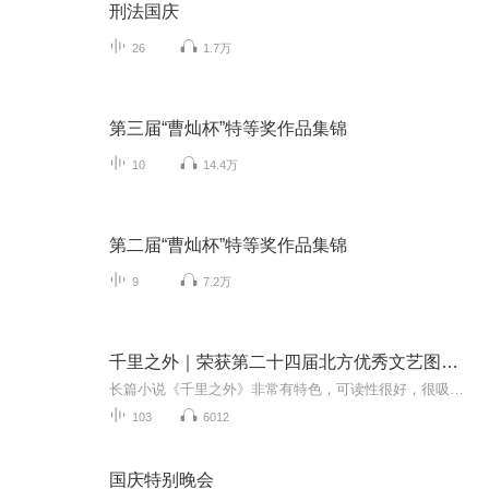
刑法国庆
26
1.7万
第三届“曹灿杯”特等奖作品集锦
10
14.4万
第二届“曹灿杯”特等奖作品集锦
9
7.2万
千里之外｜荣获第二十四届北方优秀文艺图书奖一等奖
长篇小说《千里之外》非常有特色，可读性很好，很吸引读者。除了人物生动形象、故事情节可读性强等优长之外，小说最大的特色就是文本内里的经济学知识和经济学思维。尤其值得关注的是，这种知识和思维是通过脱贫攻坚的实践展示出来的，很生动，也很有说服...
103
6012
国庆特别晚会