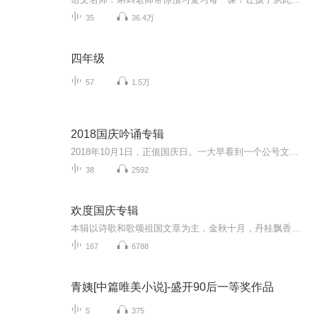
35
36.4万
四年级
57
1.5万
2018国庆吟诵专辑
2018年10月1日，正值国庆日。一大早看到一个公号文章，正是文天祥的《己卯十月一日至燕越五日罹狴犴有感而赋》。当然，彼十一非当今的十一。不过数字的巧合还是让人感触，今天拿来读一读，体味一番历史英杰的民族情怀，恰也当时。 根据诗题来看，这组诗是写于十月一日至十月五日之间，是文天祥被俘之后所作，这些诗作不仅有凛凛正气，更也能看的到他百端交集的复杂情感。另一首于右任先生的《望大陆》，微信公号有称《望乡》，一句“山之上国之殇”荡气回肠，一并兴起拿来读了一读。仓促间多有瑕疵...
38
2592
欢度国庆专辑
本辑以诗歌和歌颂祖国文章为主，金秋十月，丹桂飘香，在这个充满丰收喜悦的季节里，我们满怀激动和自豪，迎来了中华人民共和国76周年华诞。这不仅是一个庄重的纪念日，更是全体中华儿女共同欢庆的盛大的节日，承载着深厚的民族情感和历史意义.
167
6788
青姨[中篇唯美小说]-盛开90后一等奖作品
5
375