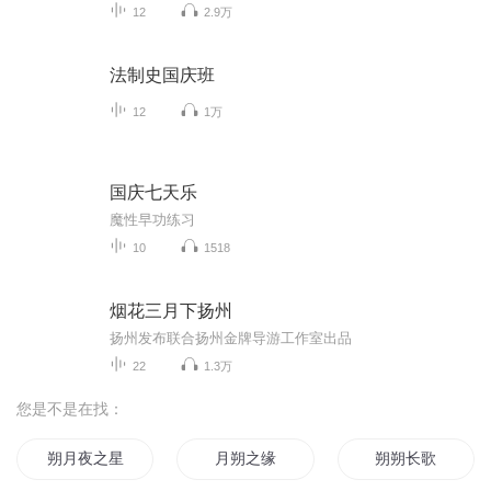
12
2.9万
法制史国庆班
12
1万
国庆七天乐
魔性早功练习
10
1518
烟花三月下扬州
扬州发布联合扬州金牌导游工作室出品
22
1.3万
您是不是在找：
朔月夜之星
月朔之缘
朔朔长歌