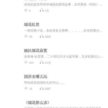
讲述的是皇帝和华城然的爱情故事，在空梦的《利剑》中提到过 一个权臣，将自己所有的爱给了天子，高高在上，猜疑和权力另皇帝看不到华城然的真心，为了皇位，下令处死华城然，慢慢的皇帝发现，华爱他爱到了骨血里 权力，爱情，猜疑 、运筹帷幄
6
1万
烟花乱世
一部经典小说，喜欢请多点赞啊，，，，，好东西要分享给小伙伴啊，所有专辑完全免费，本小说情节跌宕起伏，内容紧扣发展脉搏。。绝对震撼你的耳膜，，，，还等什么，赶快来吧，记住点赞分享啊，分享点赞。。。。一部经典小说，喜欢请多点赞啊，，，，，好东西要分享给小伙伴啊，所有专辑完全免费，本小说情节跌宕起伏，内容紧扣发展脉搏。。绝对震撼你的耳膜，，，，还等什么，赶快来吧，记住点赞分享啊，分享点赞。。。。
34
1830
她比烟花寂寞
杰奎琳·杜普蕾，二十世纪天才大提琴家，五岁初展过人禀赋，十六岁惊艳音乐界，二十八岁因多发性硬化症告别舞台，在烟花绚烂之际，寂寞离去。她的短暂一生堪比传奇，被称为“集上帝的恩宠和撒旦的苦难于一身的绝无仅有的被神选中的人”。无人能及的天赋让...
104
3.5万
国庆去哪儿玩
带你游览祖国的大好河山……
14
2687
《烟花那么凉》