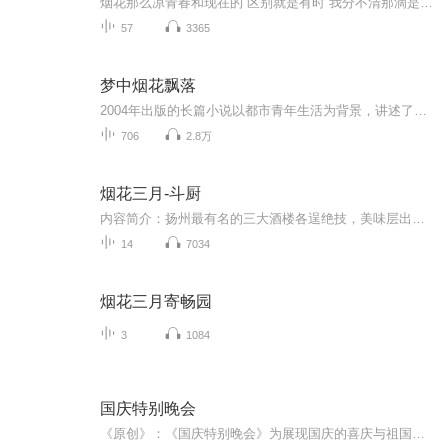
烟花那么凉青春和现在的 区别就是有时 我分不清那滴是 眼 泪那滴是 汗 水因 为它们的咸度和温度都像烟花那 么 凉那 么 凉烟花那么凉至唯美 至妖娆 至幽凉用女性 特有的唯美和 浪 漫对唯美的事物 做了细致的动人的诠释
57
3365
梦中烟花飘落
2004年出版的长篇小说以都市青年生活为背景，讲述了主公之间的情感纠葛，成长故事。小说通过幽默而细腻的笔触，刻画了80的年代后的爱情与职场中的迷茫与挣扎，融合了青春期的那你理想与现实生活的碰撞等主题，广受读者喜爱，该作品被誉为中国青春文学的代...
706
2.8万
烟花三月-斗厨
内容简介：扬州最有名的三大酒楼各逞绝技，美味层出，局面难解难分之际，变故陡生——来自北京的神秘刀客突然现身，招招指向各道菜的要害。三大酒楼输得心服口服，神秘刀客却并不就此罢休，决然在瘦西湖边摆下“春江花月宴”，独身挑战扬州菜系！ 决胜之宴，扬州厨界面临绝境，唯有找出已消失八年的“一刀鲜”，做出两扬州厨刀，名动天下。扬州厨刀本身并没有什么特别之处，普普通通的厨刀之所以声名显赫，是因为那些用刀的人。用刀的人，通常会被称为“刀客”。和武侠世界里的刀客们不一样的是，这些刀...
14
7034
烟花三月寄畅园
3
1084
国庆特别晚会
《原创》：《国庆特别晚会》为展现国庆的喜庆与祖国的深情我将以具体的场景切入从清晨升旗的庄严到街头巷尾的欢庆到历史与当下的交融，用优美的笔触传递对祖国的热爱与自豪！用诗歌和情感美文形式，歌颂祖国的繁荣富强，祝人民幸福安康！