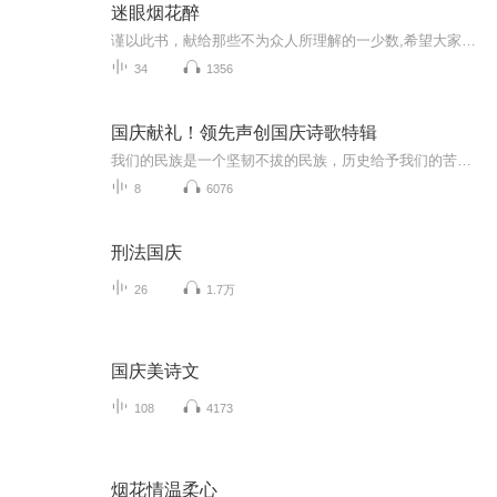
迷眼烟花醉
谨以此书，献给那些不为众人所理解的一少数,希望大家能够了解他们生命中的欢乐与辛酸，灵魂深处的黑暗和光明。 【题记】 我们不是神，所以我们无法选择自己的出生。 我们不是神，但我们可以选择如何活着，以及如何死去。 【阅读指南——请咬文嚼字确认以下事项后，再翻阅正文】 一、以下人群禁止阅读 1．18岁以下未成年； 2．有任何程度抑郁症、忧郁症患者； 3．以各类电影和现实中的杀人狂为偶像以及以成为杀手为梦想者； 4．抱着理想...
34
1356
国庆献礼！领先声创国庆诗歌特辑
我们的民族是一个坚韧不拔的民族，历史给予我们的苦难都变成了闪着金光的勋章！我们的国家是一个龙腾虎跃的国家，那条巨龙正以不可阻挡之势崛起于神奇的东方！------------------------------------------------值此祖国70周年华诞之际，领先声创以诗歌向祖国献礼！用我们的声音、用我们的热血、用我们的灵魂诵读经典爱国篇章，歌颂我们的祖国！永远繁荣富强！
8
6076
刑法国庆
26
1.7万
国庆美诗文
108
4173
烟花情温柔心