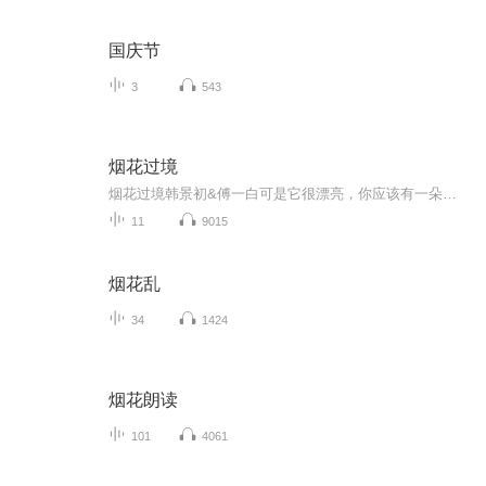
国庆节
3
543
烟花过境
烟花过境韩景初&傅一白可是它很漂亮，你应该有一朵魂穿，现言 喜剧，从校园到都市共9集正剧+两个番外(已完结)
11
9015
烟花乱
34
1424
烟花朗读
101
4061