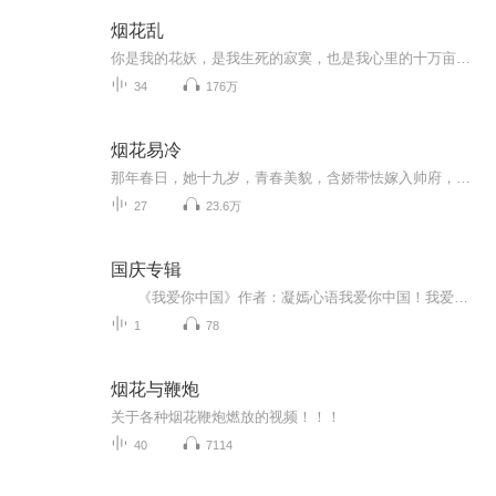
烟花乱
你是我的花妖，是我生死的寂寞，也是我心里的十万亩玫瑰……这命中注定的相遇，胭脂花瓣，开到茶藦，一场《烟花乱》——本年度最纯粹最唯美的爱情小说，缠绵悱恻，直去青春。
34
176万
烟花易冷
那年春日，她十九岁，青春美貌，含娇带怯嫁入帅府，以为夫君便是那风流少帅！盖头揭开，却陡然是晴天霹雳！他说：雪落，我后悔了，我不该把你送到他身边！他说：雪落，天下和你，我都要！今生今世，绝不放手！计中计，局中局，谁暖了谁的烽火岁月，谁又冷...
27
23.6万
国庆专辑
《我爱你中国》作者：凝嫣心语我爱你中国！我爱你春天蓬勃的秧苗；我爱你秋日金黄的硕果。我爱你中国！我爱你青松气质，我爱你红梅品格！我爱你家乡的甜蔗好像乳汁滋润着我的心窝。我爱你中国，我要把最美的歌儿献给你，我的母亲我的祖国。我爱你中国，我爱...
1
78
烟花与鞭炮
关于各种烟花鞭炮燃放的视频！！！
40
7114