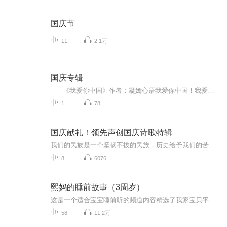
国庆节
11
2.1万
国庆专辑
《我爱你中国》作者：凝嫣心语我爱你中国！我爱你春天蓬勃的秧苗；我爱你秋日金黄的硕果。我爱你中国！我爱你青松气质，我爱你红梅品格！我爱你家乡的甜蔗好像乳汁滋润着我的心窝。我爱你中国，我要把最美的歌儿献给你，我的母亲我的祖国。我爱你中国，我爱...
1
78
国庆献礼！领先声创国庆诗歌特辑
我们的民族是一个坚韧不拔的民族，历史给予我们的苦难都变成了闪着金光的勋章！我们的国家是一个龙腾虎跃的国家，那条巨龙正以不可阻挡之势崛起于神奇的东方！------------------------------------------------值此祖国70周年华诞之际，领先声创以诗歌向祖国献礼！用我们的声音、用我们的热血、用我们的灵魂诵读经典爱国篇章，歌颂我们的祖国！永远繁荣富强！
8
6076
熙妈的睡前故事（3周岁）
这是一个适合宝宝睡前听的频道内容精选了我家宝贝平常爱看的绘本内容，还有作为妈妈为她整理的日常生活中有教育意义的小故事。希望用声音的形式，利用宝贝入睡前这个阶段，做一些高质量的输入，以实现潜移默化的引导。
58
11.2万