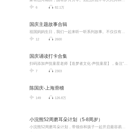
6
82.1万
国庆主题故事合辑
祖国妈妈生日，我们一起来听一听系列故事。不仅仅有《我的祖国》，还有红军故事，也有关于战争的故事，让大家体会到和平年代的不易。
12
2600
国庆诵读打卡合集
扫码添加声悦童星老师【造梦者文化-声悦童星】，备注“诵读打卡”报名，已添加好友的，直接发送“诵读打卡”报名，报名成功后进入社群。
7
2303
陈国庆-上海滑稽
149
126.8万
小浣熊52周磨耳朵计划（5-8周岁）
小浣熊52周磨耳朵计划，带领你和孩子一起开启最容易实施的磨耳朵之旅！