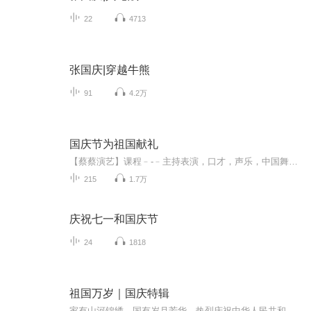
22
4713
张国庆|穿越牛熊
91
4.2万
国庆节为祖国献礼
【蔡蔡演艺】课程﹣-﹣主持表演，口才，声乐，中国舞，民族舞。独特的小舞台，专业的录音棚，每一位同学都能成为优秀的小明星。独特的教学模式，轻松上课，快乐学习！知名主持人，舞蹈家，高级教师任职授课！江南总校：河沟街42号三楼 18545856430江北分校...
215
1.7万
庆祝七一和国庆节
24
1818
祖国万岁｜国庆特辑
家有山河锦绣，国有岁月芳华。热烈庆祝中华人民共和国成立73周年！