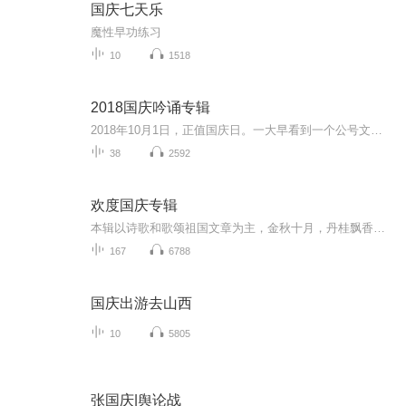
国庆七天乐
魔性早功练习
10
1518
2018国庆吟诵专辑
2018年10月1日，正值国庆日。一大早看到一个公号文章，正是文天祥的《己卯十月一日至燕越五日罹狴犴有感而赋》。当然，彼十一非当今的十一。不过数字的巧合还是让人感触，今天拿来读一读，体味一番历史英杰的民族情怀，恰也当时。 根据诗题来看，这组诗是写于十月一日至十月五日之间，是文天祥被俘之后所作，这些诗作不仅有凛凛正气，更也能看的到他百端交集的复杂情感。另一首于右任先生的《望大陆》，微信公号有称《望乡》，一句“山之上国之殇”荡气回肠，一并兴起拿来读了一读。仓促间多有瑕疵...
38
2592
欢度国庆专辑
本辑以诗歌和歌颂祖国文章为主，金秋十月，丹桂飘香，在这个充满丰收喜悦的季节里，我们满怀激动和自豪，迎来了中华人民共和国76周年华诞。这不仅是一个庄重的纪念日，更是全体中华儿女共同欢庆的盛大的节日，承载着深厚的民族情感和历史意义.
167
6788
国庆出游去山西
10
5805
张国庆|舆论战