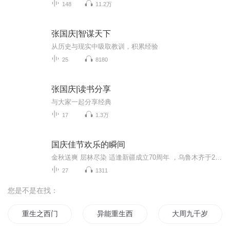
148
11.2万
张国庆|智谋天下
从历史与现实中吸取教训，积累经验
25
8180
张国庆|读书分享
与大家一起分享经典
17
1.3万
国庆佳节欢乐的瞬间
金秋送爽 层林尽染 适逢新疆成立70周年 ，乌鲁木齐于2025年9月23日迎来党中央和习大大带领的慰问团。新疆各族群众欢欣鼓舞，热烈欢迎。
27
1311
您是不是在找：
重生之西门庆
异能重生西门庆
大周九千岁