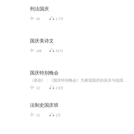
刑法国庆
26
1.7万
国庆美诗文
108
4173
国庆特别晚会
《原创》：《国庆特别晚会》为展现国庆的喜庆与祖国的深情我将以具体的场景切入从清晨升旗的庄严到街头巷尾的欢庆到历史与当下的交融，用优美的笔触传递对祖国的热爱与自豪！用诗歌和情感美文形式，歌颂祖国的繁荣富强，祝人民幸福安康！
12
2.9万
法制史国庆班
12
1万