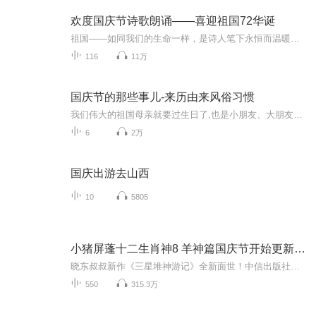
欢度国庆节诗歌朗诵——喜迎祖国72华诞
祖国——如同我们的生命一样，是诗人笔下永恒而温暖的主题。在祖国72周年华诞来临之际，特创建这个诗歌朗诵专辑，诵读经典爱国篇章，和大家一起歌颂祖国，向国庆的献礼！祝愿伟大的祖国繁荣富强，祝愿大家国庆节快乐，度过平安快乐的黄金周假期！
116
11万
国庆节的那些事儿-来历由来风俗习惯
我们伟大的祖国母亲就要过生日了,也是小朋友、大朋友们最喜欢的“国庆小长假”或说“黄金周”还有说”国庆7天乐”的，说法真是不一而足。那么“国庆节”是怎么来的？自古以来国庆节怎么庆贺？新中国国庆节的来历，以及新中国国庆节的庆贺方式又有哪些呢？ ...
6
2万
国庆出游去山西
10
5805
小猪屏蓬十二生肖神8 羊神篇国庆节开始更新啦！
晓东叔叔新作《三星堆神游记》全新面世！中信出版社出版！京东当当淘宝均有售！点蓝色字收听——《小猪屏蓬爆笑日记2024》《小猪屏蓬爆笑日记2》《小猪屏蓬爆笑日记1》让你笑得喘不上气！《我进故宫当富翁——小猪屏蓬故宫财商笔记》教你成为大富翁！《小...
550
315.3万