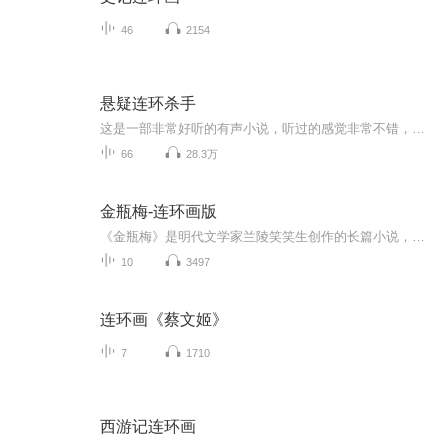
46
2154
悬疑连环杀手
这是一部非常好听的有声小说，听过的感觉非常不错，故事扑朔迷离，情节跌宕起伏，?是以（推理、悬疑、奇特、未知、血腥、架空、恐怖、刺激）等风格模式构成的虚幻故事。?为了提供更多优秀的有声作品，请多多宣传和推荐本书，这是一种支持与鼓励！欢迎您的意见和建议，我们将不断提升自己，给大家呢带来更多优秀的作品。请大家多多支持，好听就请小伙伴一起来吧。只就是对我们最大的支持了.有声小说的未来，是需要大家共同的努力!? 友情提示:听书是种生活的品味，在品味生活的同时，请关...
66
28.3万
金瓶梅-连环画版
《金瓶梅》是明代文学家兰陵笑笑生创作的长篇小说，描写了晋代贞观郎西门庆的荒淫生活及其家庭败落的故事，被誉为明代小说的巅峰之作。小说丰富多彩的人物形象、生动细腻的描写手法、深刻透彻的社会现实主义倾向等，为中国古典小说史上的瑰宝之一。本专辑...
10
3497
连环画《蔡文姬》
7
1710
西游记连环画