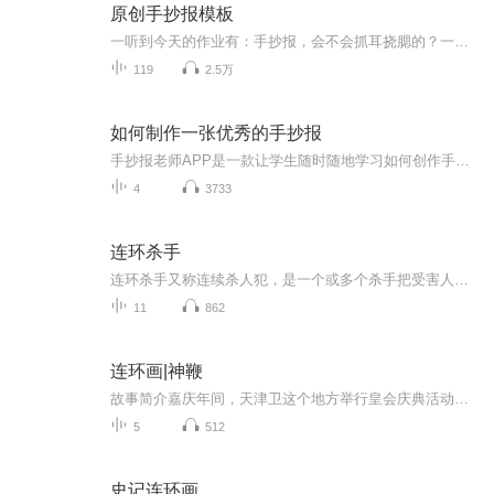
原创手抄报模板
一听到今天的作业有：手抄报，会不会抓耳挠腮的？一起来看看，总有您需要的模板在这里。
119
2.5万
如何制作一张优秀的手抄报
手抄报老师APP是一款让学生随时随地学习如何创作手抄报的高级实用产品，学生不仅可以在视频中观看优质的课程讲解和手绘步骤，还可以欣赏到千余种优秀的手抄报作品。同时，在学习之余，还能DIY自由创作手抄报，寓教于乐。让你成为手抄报达人，教你轻松搞定手抄报！...
4
3733
连环杀手
连环杀手又称连续杀人犯，是一个或多个杀手把受害人一个又一个地杀害，多数是谋杀。在现代城市中，杀人的心理可能是精神病发作，或是对目标人物物化，爱操纵目标人物的生命，视目标人物如蝼蚁，可能有性欲，或道德观极端化而自命为判官。
11
862
连环画|神鞭
故事简介嘉庆年间，天津卫这个地方举行皇会庆典活动。由于大混混玻璃花在此期间闹事，使得皇会不能继续进行。傻二利用自己的辫子功，教训了玻璃花一顿。玻璃花丢了面子，心里十分气愤，便请求高人帮助自己收拾傻二。然而傻二的辫子功太过厉害，戴奎一、王...
5
512
史记连环画