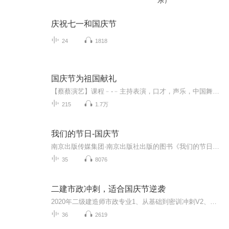
乐）
庆祝七一和国庆节
24
1818
国庆节为祖国献礼
【蔡蔡演艺】课程﹣-﹣主持表演，口才，声乐，中国舞，民族舞。独特的小舞台，专业的录音棚，每一位同学都能成为优秀的小明星。独特的教学模式，轻松上课，快乐学习！知名主持人，舞蹈家，高级教师任职授课！江南总校：河沟街42号三楼 18545856430江北分校...
215
1.7万
我们的节日-国庆节
南京出版传媒集团·南京出版社出版的图书《我们的节日》通过对中国节日文化和节日意义进行深度的挖掘，面向青少年群体构建独具特色的栏目内容，以此丰富春节、元宵节、清明节、端午节、七夕节、中秋节、重阳节等传统节日；六一节、教师节、国庆节等新兴节日的文化内涵和表现形式。促进青少年形成新的节日习俗，提升节日仪式感、认同感。音频作品由金陵朗读者联盟志愿者朗诵，南京音像出版社、金陵图书馆联合制作。
35
8076
二建市政冲刺，适合国庆节逆袭
2020年二级建造师市政专业1、从基础到密训冲刺V2、从精华课程到超压密押V3、0基础同步更新v4、持续更新到2020年考试V5、只要你跟着学让你一次稳拿证V6、渠道超压压题，超压三页纸等独家绝密压题!
36
2619