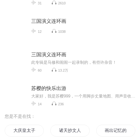
31
2610
三国演义连环画
12
1038
三国演义连环画
此专辑是马修和闹闹一起录制的，有些许杂音！
60
13.2万
苏樱的快乐出游
大家好，我是苏樱999，一个用脚步丈量地图、用声音收藏世界的旅行瘾患者。在这里，没有千篇一律的攻略清单，只有真实滚烫的旅行记忆——你会听到我在三亚试乘海洋摩托艇的狼狈，也会跟着我潜入泰国夜市和摊贩比划砍价时的爆笑瞬间；我会分享“非常规旅行”...
14
236
您是不是在找：
大庆皇太子
诸天抄文人
画出记忆的边缘