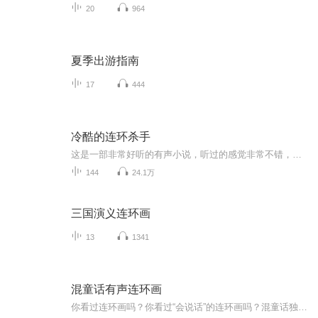
20
964
夏季出游指南
17
444
冷酷的连环杀手
这是一部非常好听的有声小说，听过的感觉非常不错，故事扑朔迷离，情节跌宕起伏，?是以（推理、悬疑、奇特、未知、血腥、架空、恐怖、刺激）等风格模式构成的虚幻故事。?为了提供更多优秀的有声作品，请多多宣传和推荐本书，这是一种支持与鼓励！有声小说的未来，是需要大家共同的努力!? 友情提示:听书是种生活的品味，在品味生活的同时，请关注你身边的亲人、朋友，合理安排时间！?
144
24.1万
三国演义连环画
13
1341
混童话有声连环画
你看过连环画吗？你看过“会说话”的连环画吗？混童话独家企划——有声连环画系列节目开播啦~这里有只在星期二晚上爆发的小火山，有可以长出猫的桌子，有专门吸收负能量的炉子，还有把人变成纸片人的魔术制剂…… 在这里，你会看到一切颠覆传统，打破无聊的“新童话”；在这里，作家、插画师、主播强强联合，只为用最萌趣的声音，最搞怪的画面，最大开的脑洞，拯救你的不开心！ 欢迎关注微信公众号：混童话，查看与音频配套的连环画（搭配食用味道更佳哦^_^）