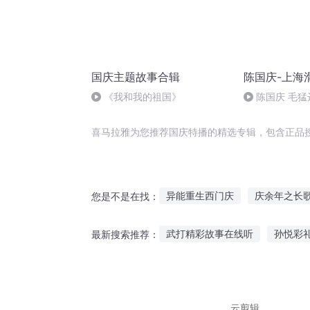
国庆主题故事合辑
陈国庆-上海
《我和我的祖国》
陈国庆 毛猛
喜马拉雅为您推荐国庆特播的精选专辑，包含正品
异能重生西门庆
庆余年之长
您是不是在找：
庆余年之我叫王启年
快穿之
武打精彩故事在线听
孙悦彩
最新搜索推荐：
水浒西门庆
重庆儿女
庆
孩子听破案故事的好处
鱿鱼
情侣故事去哪里听呢
搞笑诡
云剪辑