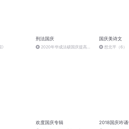
刑法国庆
国庆美诗文
国》
2020年华成法硕国庆提高班
想北平（6）
刑法陈 (26)
欢度国庆专辑
2018国庆吟