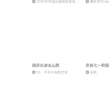
2020年华成法硕国庆提高班
魔性早功 da
法制史马志冰 (12)
国庆出游去山西
庆祝七一和国
10、千年不倒悬空寺
囚歌