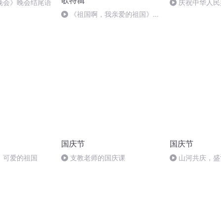
歌特辑
晚会》晚会结尾语
庆祝中华人民
周年 天安门广
《祖国啊，我亲爱的祖国》温
婉
国庆节
国庆节
，可爱的祖国
支教老师的国庆课
山河共庆，盛