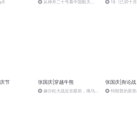
y6
从神舟二十号看中国航天
18《己卯十
的“隐形实力”
日罹狴犴有感而
文天祥 自由吟诵
庆节
张国庆|穿越牛熊
张国庆|舆论战
赫尔松大战近在眼前，俄乌冲
特朗普的新形
突的关键之战，将会如何发展？