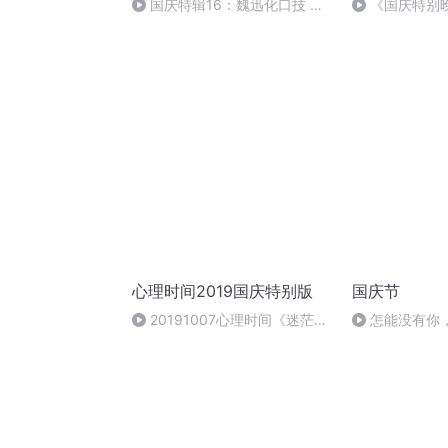
国庆特辑16：魏迅化口技 二
《国庆特别
胡 东方红+一般唱法和原生态
心理时间2019国庆特别版
国庆节
20191007心理时间《迷茫与
怎能没有你
身份认同 （二）》主持 南艺 嘉
宾 刘铁征