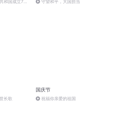
共和国成立73
守望和平，大国担当
场举行升国旗仪式
国庆节
世长歌
祝福你亲爱的祖国