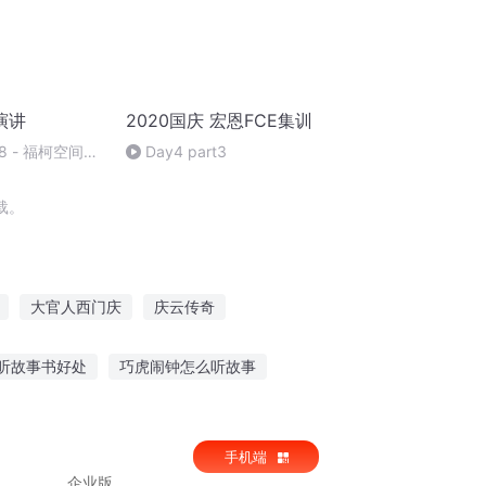
演讲
2020国庆 宏恩FCE集训
 - 福柯空间回
Day4 part3
载。
大官人西门庆
庆云传奇
大庆第一恶
穿越之大庆帝国
听故事书好处
巧虎闹钟怎么听故事
超级飞来故事在线听
儿童故事用耳朵听的
手机端
企业版