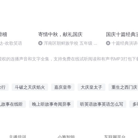
滑稽
寄情中秋，献礼国庆
国庆十篇经典
达-欢歌笑语
浑南区朝鲜族学校 五年级 孙
十篇经典演讲8
多永
归异托邦演讲
授权的连播声音和文字全集，支持免费在线试听阅读和有声书MP3打包下
歌行
斗破之天庆焰火
嘉庆皇帝
大庆皇太子
重生之西门庆
吉庆有余
普天同庆
安庆年记事
一人有庆
重生西门庆
礼故事在线听
晚上听故事奇闻异事
听英语故事英语怎么写
多
阳成长手札
庆元纪年
大人故事在线听
跟妈妈听故事的文案
讲故事听故事发行时间
故事鬼故事在线听
怎么同屏听鬼故事
主播培训
小雅智能
车联网平台