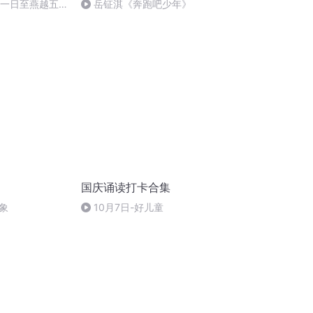
月一日至燕越五
岳钲淇《奔跑吧少年》
赋》组律18首
国庆诵读打卡合集
象
10月7日-好儿童