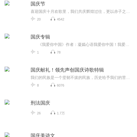
国庆节
喜迎国庆十月欢歌里，我们共庆辉煌过往，更以赤子之心，向未来书写滚烫的誓言——这盛世，值得我们以热爱相拥。
20
4542
国庆专辑
《我爱你中国》作者：凝嫣心语我爱你中国！我爱你春天蓬勃的秧苗；我爱你秋日金黄的硕果。我爱你中国！我爱你青松气质，我爱你红梅品格！我爱你家乡的甜蔗好像乳汁滋润着我的心窝。我爱你中国，我要把最美的歌儿献给你，我的母亲我的祖国。我爱你中国，我爱...
1
78
国庆献礼！领先声创国庆诗歌特辑
我们的民族是一个坚韧不拔的民族，历史给予我们的苦难都变成了闪着金光的勋章！我们的国家是一个龙腾虎跃的国家，那条巨龙正以不可阻挡之势崛起于神奇的东方！------------------------------------------------值此祖国70周年华诞之际，领先声创以诗歌向祖国献礼！用我们的声音、用我们的热血、用我们的灵魂诵读经典爱国篇章，歌颂我们的祖国！永远繁荣富强！
8
6076
刑法国庆
26
1.7万
国庆美诗文