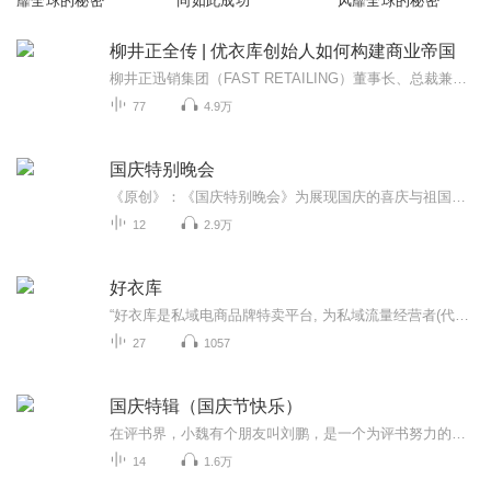
靡全球的秘密
同如此成功
风靡全球的秘密
柳井正全传 | 优衣库创始人如何构建商业帝国
柳井正迅销集团（FAST RETAILING）董事长、总裁兼CEO一位原本职场失败的Loser，最终跻身世界首富行列一位善于总结经验，高效率的工作达人一位带领数万员工攻城略地，实现全球1900余家分店的团队魅力Leader一位构建世界第三大零售服装品牌的传奇创业者
77
4.9万
国庆特别晚会
《原创》：《国庆特别晚会》为展现国庆的喜庆与祖国的深情我将以具体的场景切入从清晨升旗的庄严到街头巷尾的欢庆到历史与当下的交融，用优美的笔触传递对祖国的热爱与自豪！用诗歌和情感美文形式，歌颂祖国的繁荣富强，祝人民幸福安康！
12
2.9万
好衣库
“好衣库是私域电商品牌特卖平台, 为私域流量经营者(代购、店主)提供品牌特卖供应链服务的平台; 好家云店,与好衣库形成“前店后仓”的生态模式, 为平台用户提供私有化开店工具。 目前拥有一百多万店主,与2万多家品牌达成战略合作。
27
1057
国庆特辑（国庆节快乐）
在评书界，小魏有个朋友叫刘鹏，是一个为评书努力的小伙子。在2021年国庆期间，他想弄个特辑，便烦劳我给他录个爱国题材的评书小段儿。这种事情，不是特殊情况，小魏一般不会拒绝，也就给其录了一个《鲁迅踢鬼》，等他传完，我再传到我的专辑里。另外，小...
14
1.6万