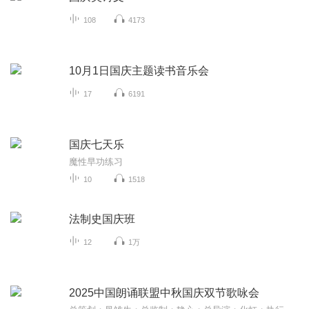
108
4173
10月1日国庆主题读书音乐会
17
6191
国庆七天乐
魔性早功练习
10
1518
法制史国庆班
12
1万
2025中国朗诵联盟中秋国庆双节歌咏会