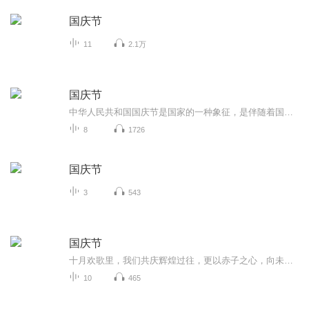
国庆节
11
2.1万
国庆节
中华人民共和国国庆节是国家的一种象征，是伴随着国家的出现而出现的。让我们用诗歌朗诵歌颂祖国的繁荣富强，国泰民安。
8
1726
国庆节
3
543
国庆节
十月欢歌里，我们共庆辉煌过往，更以赤子之心，向未来书写滚烫的誓言——这盛世，值得我们以热爱相拥。
10
465