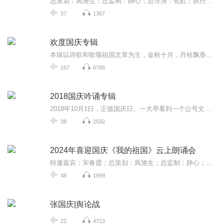
总策划：凤雏生；总监制：静心；总导演：化虹；执行总监：莺子；执行导演：橙夏；主持人：静心、化虹、橙夏
37
1367
欢度国庆专辑
本辑以诗歌和歌颂祖国文章为主，金秋十月，丹桂飘香，在这个充满丰收喜悦的季节里，我们满怀激动和自豪，迎来了中华人民共和国76周年华诞。这不仅是一个庄重的纪念日，更是全体中华儿女共同欢庆的盛大的节日，承载着深厚的民族情感和历史意义.
167
6788
2018国庆吟诵专辑
2018年10月1日，正值国庆日。一大早看到一个公号文章，正是文天祥的《己卯十月一日至燕越五日罹狴犴有感而赋》。当然，彼十一非当今的十一。不过数字的巧合还是让人感触，今天拿来读一读，体味一番历史英杰的民族情怀，恰也当时。 根据诗题来看，这组诗是写于十月一日至十月五日之间，是文天祥被俘之后所作，这些诗作不仅有凛凛正气，更也能看的到他百端交集的复杂情感。另一首于右任先生的《望大陆》，微信公号有称《望乡》，一句“山之上国之殇”荡气回肠，一并兴起拿来读了一读。仓促间多有瑕疵...
38
2592
2024年喜迎国庆《我的祖国》云上朗诵会
特邀嘉宾：宋春霞；总策划：凤雏生；总监制：静心；总导演：化虹；执行总监：莺子；主持人：静心 化虹
48
1969
张国庆|舆论战
22
4713