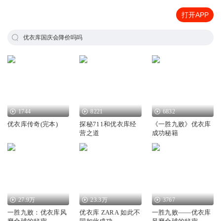
打开APP
优衣库国庆会降价吗吗
1744
8221
6832
优衣库传奇(完本)
探秘711和优衣库经
《一胜九败》优衣库
营之道
成功秘籍
27.9万
23.3万
3767
一胜九败：优衣库风
优衣库 ZARA 如此不
一胜九败——优衣库