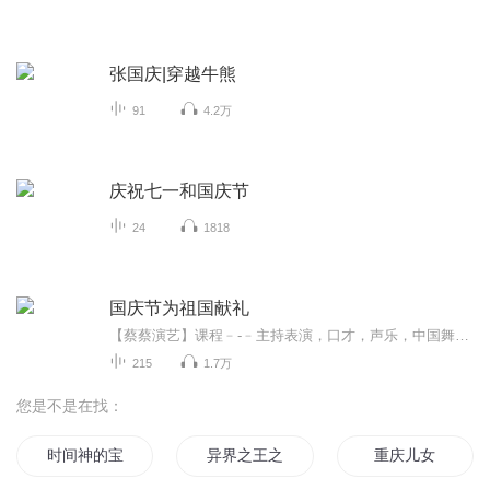
张国庆|穿越牛熊
91
4.2万
庆祝七一和国庆节
24
1818
国庆节为祖国献礼
【蔡蔡演艺】课程﹣-﹣主持表演，口才，声乐，中国舞，民族舞。独特的小舞台，专业的录音棚，每一位同学都能成为优秀的小明星。独特的教学模式，轻松上课，快乐学习！知名主持人，舞蹈家，高级教师任职授课！江南总校：河沟街42号三楼 18545856430江北分校...
215
1.7万
您是不是在找：
时间神的宝库
异界之王之宝库
重庆儿女