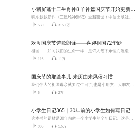
小猪屏蓬十二生肖神8 羊神篇国庆节开始更新啦！
晓东叔叔新作《三星堆神游记》全新面世！中信出版社出版！京东当当淘宝均有售！点蓝色字收听——《小猪屏蓬爆笑日记2024》《小猪屏蓬爆笑日记2》《小猪屏蓬爆笑日记1》让你笑得喘不上气！《我进故宫当富翁——小猪屏蓬故宫财商笔记》教你成为大富翁！《小...
550
315.1万
欢度国庆节诗歌朗诵——喜迎祖国72华诞
祖国——如同我们的生命一样，是诗人笔下永恒而温暖的主题。在祖国72周年华诞来临之际，特创建这个诗歌朗诵专辑，诵读经典爱国篇章，和大家一起歌颂祖国，向国庆的献礼！祝愿伟大的祖国繁荣富强，祝愿大家国庆节快乐，度过平安快乐的黄金周假期！
116
11万
国庆节的那些事儿-来历由来风俗习惯
我们伟大的祖国母亲就要过生日了,也是小朋友、大朋友们最喜欢的“国庆小长假”或说“黄金周”还有说”国庆7天乐”的，说法真是不一而足。那么“国庆节”是怎么来的？自古以来国庆节怎么庆贺？新中国国庆节的来历，以及新中国国庆节的庆贺方式又有哪些呢？ ...
6
2万
小学生日记365｜30年前的小学生如何写日记
这本书的题材是30年前的一个小学生的全年日记。这是一个少女的世界，它通过一个可爱的女学生郑媛媛的日记形式，描写了她作为一个五年级到六年级的小学生的多角度多侧面的生活，展现了一个30年前的小学生的精神风貌。虽然时隔30多年，但是它还是为小学生写...
365
1.5万