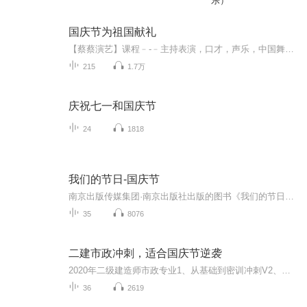
乐）
国庆节为祖国献礼
【蔡蔡演艺】课程﹣-﹣主持表演，口才，声乐，中国舞，民族舞。独特的小舞台，专业的录音棚，每一位同学都能成为优秀的小明星。独特的教学模式，轻松上课，快乐学习！知名主持人，舞蹈家，高级教师任职授课！江南总校：河沟街42号三楼 18545856430江北分校...
215
1.7万
庆祝七一和国庆节
24
1818
我们的节日-国庆节
南京出版传媒集团·南京出版社出版的图书《我们的节日》通过对中国节日文化和节日意义进行深度的挖掘，面向青少年群体构建独具特色的栏目内容，以此丰富春节、元宵节、清明节、端午节、七夕节、中秋节、重阳节等传统节日；六一节、教师节、国庆节等新兴节日的文化内涵和表现形式。促进青少年形成新的节日习俗，提升节日仪式感、认同感。音频作品由金陵朗读者联盟志愿者朗诵，南京音像出版社、金陵图书馆联合制作。
35
8076
二建市政冲刺，适合国庆节逆袭
2020年二级建造师市政专业1、从基础到密训冲刺V2、从精华课程到超压密押V3、0基础同步更新v4、持续更新到2020年考试V5、只要你跟着学让你一次稳拿证V6、渠道超压压题，超压三页纸等独家绝密压题!
36
2619