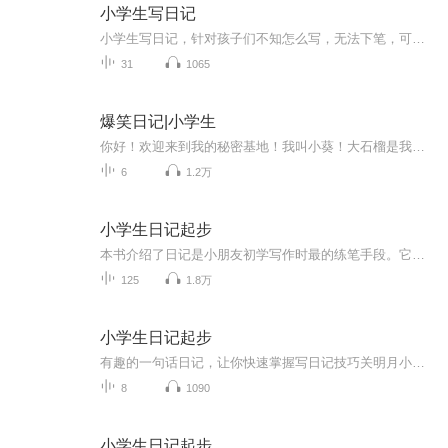
小学生写日记
小学生写日记，针对孩子们不知怎么写，无法下笔，可阅读范文，可以学习基本日记规律和顺序以及表达方法，一起聆听并诵读可以模仿学习方法和词汇表达方法，积累词汇量，快速准确表达心中所想！
31
1065
爆笑日记|小学生
你好！欢迎来到我的秘密基地！我叫小葵！大石榴是我妈！我们每天录日记，相互点评！每晚9点更新，欢迎成为我的好朋友呦！
6
1.2万
小学生日记起步
本书介绍了日记是小朋友初学写作时最的练笔手段。它不公能够使我们熟悉写作，掌握驾驭语言的技巧，也是为日后的写作积累资料的一种方式。更重要的是坚持写日记有助于锻炼意志，培养恒心，养成“今日事，今日毕”的好习惯。
125
1.8万
小学生日记起步
有趣的一句话日记，让你快速掌握写日记技巧️关明月小朋友️解放小学四年级️讲解一句话日记关明月生活在内蒙古通辽市，她用生动的声音讲解写日记的技巧。日记日记就是每日的记录。每天都会发生好多事，选一个记一记，你可不能小看这一句话呀，日记是一种...
8
1090
小学生日记起步