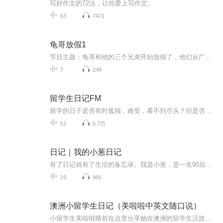
写好作文的72法，让你爱上写作文。
63
7471
龟哥放假1
节目主题：龟哥和他的三个兄弟开始放假了，他们从广州回来之后正式开始了寒假生活，他们有很多作业，每天都挺充实。拉布布和企鹅也很喜欢放假，因为有大量时间可以和跟龟哥一起玩。
7
249
留学生日记FM
留学的日子是否有时孤独，难受，看不到尽头？但是否也有高光，高兴，兴奋的时刻？每个人的留学都一段故事，听我们慢慢讲来。在漫漫留学路上，我们做彼此的陪伴吧。来这里听听其他留学生的故事吧。比如，现实生活见面仅两周的三年异国恋，美国待了九年我为...
51
6.7万
日记｜我的小葱日记
有了日记就有了生活的备忘录。我是小葱，是一名90后宝妈，也是万千世界中普普通通的一名上班族，年初的时候给自己买了一本日记本，想要记录自己一年中的喜怒哀乐，却总因为这样的那样的原因而搁浅，或许，我可以通过另一种方式来记录……
19
981
澳洲小留学生日记（美啦啦中英文随口说）
小留学生美啦啦睡前在这里分享她在澳洲的留学生活故事，这里将成为她的第一本有声日记本，记录她在澳洲的每一天学习生活玩耍、她的喜怒哀乐、她的中英文随口说，最还有甜甜圈给美啦啦讲睡前故事。如果您想了解真实的澳洲，还可收听FM甜甜圈的《甜甜圈在澳...