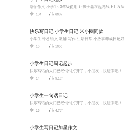
别怕作文 小学1～3年级使用 让孩子赢在起跑线上1.方法简单实用 2.范文优美动听 3.题材丰富多样 4.练习活泼有趣目录第一章 乔老师的日记魔法 第一篇 记下平常的小事 第一集 我不怕雷公公了 第二篇 日记可长也可短 第一集 奶奶做的菜真好吃 第二集 到月亮...
184
6087
快乐写日记|小学生日记|米小圈同款
小学生日记 语文 教辅 写作 生活日常 小故事养成日记好习惯，一起来看看小朋友的日记分享吧~
15
1056
小学生日记周记起步
快乐写话的大门已经悄悄打开了，小朋友，快进来吧！拿起你的笔，写出你眼中、心中那个美丽而神奇的世界。为了帮助你更快地走进写话大门、享受到写话的乐趣，我们编写了这套作文起步辅导书，书中生动的范文能开阔你的视野，有趣的练习能激发你的兴趣。这些书，你会发现，写话原来是这么简单、这么有趣！愿此书为你的童年再增添一抹动人的色彩，让它陪伴你走好学习作文的第一步！...
14
5.1万
小学生一句话日记
快乐写话的大门已经悄悄打开了，小朋友，快进来吧！拿起你的笔，写出你眼中、心中那个美丽而神奇的世界。为了帮助你更快地走进写话大门、享受到写话乐趣，我们写了这套作文起步辅导书，文中生动的范文能开阔你的视野，有趣的练习能激发你的兴趣。听听它们，你会发现，写话原来这么简单、这么有趣！愿本书能为你童年再增添一抹动人的色彩，让它陪伴你走好学习作文的第一步！...
16
4.7万
小学生写日记加星作文