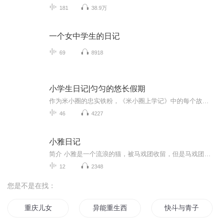
181
38.9万
一个女中学生的日记
69
8918
小学生日记|匀匀的悠长假期
作为米小圈的忠实铁粉，《米小圈上学记》中的每个故事匀匀几乎都看了或是听了5遍了以上。有一天，匀匀走到匀妈身边，郑重其事地说，“妈妈，从今天开始，我要像米小圈一样写日记了。”本来以为她只是三分钟热度，写上几篇就不了了之了，但让我们惊喜地是，...
46
4227
小雅日记
简介 小雅是一个流浪的猫，被马戏团收留，但是马戏团的人很虐待她，终于有一天，她被善良的喜喜收留了。于是小雅的幸福生活就开始了……他和喜喜会发生什么样的事情呢？小雅的幸福生活得以长久吗？快来一起听听吧！
12
2348
您是不是在找：
重庆儿女
异能重生西门庆
快斗与青子的情人