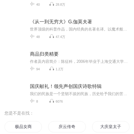
40
28.8万
《从一到无穷大》G.伽莫夫著
世界顶级的科普作品，国内经典的名著名译。以魔术般的技巧使科学知识妙趣横生，让人在恍然大悟和莞尔一笑中意犹未尽地领略科学的魅力。
48
47.4万
商品归类精要
作者及内容简介：陈征科，2006年毕业于上海交通大学材料科学与工程专业同年进入上海海关工作，为海关进出口商品归类专家，精通全部章节的商品，实践经验丰富。本书突破了同类书籍，按类、章编排的传统格局，以专题形式自成体系，有敌放矢。 全书分为启蒙篇，应用篇，研究篇和杂说篇四个部分，包含文章百余。书中所述不少都是在实践中长期困扰归类工作者的“沉疴痼疾”……本书学术性较强，并不适合听读，现选读部分内容供自己和广大爱好者在零碎时间学习，如果喜欢，可以在各个购物平台上购买纸质书籍。
94
1.2万
国庆献礼！领先声创国庆诗歌特辑
我们的民族是一个坚韧不拔的民族，历史给予我们的苦难都变成了闪着金光的勋章！我们的国家是一个龙腾虎跃的国家，那条巨龙正以不可阻挡之势崛起于神奇的东方！------------------------------------------------值此祖国70周年华诞之际，领先声创以诗歌向祖国献礼！用我们的声音、用我们的热血、用我们的灵魂诵读经典爱国篇章，歌颂我们的祖国！永远繁荣富强！
8
6076
您是不是在找：
极品女商
庆云传奇
大庆皇太子