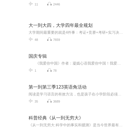
11
2446
大一到大四，大学四年最全规划
大学期间最重要的就是4件事：考证+竞赛+考研+实习决定了你未来4年的升学、就业方向。可别再当懵懵懂懂的小白了！这些事越早明白越好。
48
7659
国庆专辑
《我爱你中国》作者：凝嫣心语我爱你中国！我爱你春天蓬勃的秧苗；我爱你秋日金黄的硕果。我爱你中国！我爱你青松气质，我爱你红梅品格！我爱你家乡的甜蔗好像乳汁滋润着我的心窝。我爱你中国，我要把最美的歌儿献给你，我的母亲我的祖国。我爱你中国，我爱...
1
78
第一到第三季123英语角活动
阅读是学习语言的有效方法，也是孩子在小学阶段必须具备的能力。对非英语为母语的孩子来说，能循序渐进、有效地阅读英语书籍，对他们的英语学习大有裨益。 还在犹豫什么？一起阅读好玩、有趣的英语故事！进入丰富多彩的英语世界吧！ 第五周晚 在123国学...
35
3689
科普经典《从一到无穷大》
《从一到无穷大:科学中的事实和臆测》是当今世界最有影响的科普经典名著之一，1970年代末由科学出版社引进出版后，曾在国内引起很大反响，直接影响了众多的科普工作者，作者是乔治·伽莫夫(1904-1968)(George Gamow)。 作品以生动的语言介绍了20世纪以来科学中的一些重大进展。基因)和宏观世界(如太阳系、星系等)方面的成就。 这本书属于"通才教育"的科普书，内容涉及自然科学的方方面面。但与其它常见的按主题分类来写作的科普著作不同，作者以一个个故事打头和串联，把数学、物理乃至生物学的许多内容有机地融合在一起，不知不觉间将一些最重大或者最有用的理科知识甚至技巧信手拈来，让人在妙趣横生、恍然大悟以及莞尔一笑中意犹未尽地概览了自然科学的基本成就和前沿进展。而且，作者并非刻意追求"乐此不疲"的阅读效果。