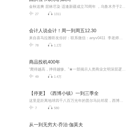
金秋送爽 层林尽染 适逢新疆成立70周年 ，乌鲁木齐于2025年9月23日迎来党中央和习大大带领的慰问团。新疆各族群众欢欣鼓舞，热烈欢迎。
27
1311
会计人说会计！周一到周五12.30
来自喜马拉雅听友你好：联系微信：anyv0411 李老师口令：喜马拉雅新人免费领取【零基础学会计训练营】课程！ 介绍一下我们是做什么的吧！简单地说有以下三点一、我们有常年的直播课程和学员专用答疑群，对基础不扎实、工作经验不足进行系统性训练。二、我们有补充完善型专题课程，推荐给有需要的人拓展能力圈。三、在微信学员专属群针对课程的内容，我们负责答疑解惑，工作指导，共同交流。
78
1.2万
商品投机400年
“爬得越高，摔得越惨。”★一部揭示人类商业文明深层逻辑的资本博弈史！★德国经济学家托斯滕·丹宁带你探寻人类交易智慧的上限！★十六位欧美国家政要、500强高管、知名学者一致推荐！★远古时代，早期人类以物易物，进行最原始的交换以满足自己的需求。...
49
1.4万
【停更】《西博小镇》一到三季全
这里是距离地球四千八百万光年的普尔马比邻星，西博小镇就是星球上的一个小镇，在西博小镇的龙骨街七号里，住着我们的大侦探伶盗龙呼睿和他的助手双冠龙鲁鲁，他们可是西博小镇的大明星，没有一个案子是他们破不了的。
7
580
从一到无穷大-乔治·伽莫夫