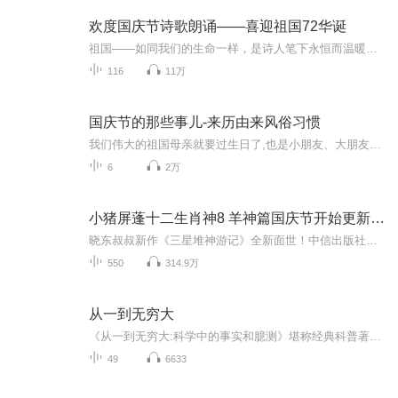
欢度国庆节诗歌朗诵——喜迎祖国72华诞
祖国——如同我们的生命一样，是诗人笔下永恒而温暖的主题。在祖国72周年华诞来临之际，特创建这个诗歌朗诵专辑，诵读经典爱国篇章，和大家一起歌颂祖国，向国庆的献礼！祝愿伟大的祖国繁荣富强，祝愿大家国庆节快乐，度过平安快乐的黄金周假期！
116
11万
国庆节的那些事儿-来历由来风俗习惯
我们伟大的祖国母亲就要过生日了,也是小朋友、大朋友们最喜欢的“国庆小长假”或说“黄金周”还有说”国庆7天乐”的，说法真是不一而足。那么“国庆节”是怎么来的？自古以来国庆节怎么庆贺？新中国国庆节的来历，以及新中国国庆节的庆贺方式又有哪些呢？ ...
6
2万
小猪屏蓬十二生肖神8 羊神篇国庆节开始更新啦！
晓东叔叔新作《三星堆神游记》全新面世！中信出版社出版！京东当当淘宝均有售！点蓝色字收听——《小猪屏蓬爆笑日记2024》《小猪屏蓬爆笑日记2》《小猪屏蓬爆笑日记1》让你笑得喘不上气！《我进故宫当富翁——小猪屏蓬故宫财商笔记》教你成为大富翁！《小...
550
314.9万
从一到无穷大
《从一到无穷大:科学中的事实和臆测》堪称经典科普著作，通过讲述科学入门知识的“一”，使读者向纵与深双向的“无穷大”方向努力，通过从人类的林林总总的科学活动中摘取沧海“一”粟，使读者窥到科学大千世界的“无穷大”的壮美和改造世界的“无穷大”的潜力。作者简介作者：（美国）乔治•伽莫夫(George Gamow) 译者：暴永宁 乔治•伽莫夫（1904-1968），世界著名物理学家和天文学家，科普界一代宗师。1904年生于俄国敖德萨市。1928年获苏联列宁格勒大学物理学博士学位。先后在丹麦哥本哈根大学和英国剑桥大学(师从著名物理学家玻尔和卢瑟福)，以及列宁格勒大学、巴黎居里研究所、密执安大学、华盛顿大学、加利福尼亚大学伯克利分校、科罗拉多大学从事研究和教学工作。1968年卒于美国科罗拉多州的博尔德。伽莫夫兴趣广泛，曾在核物理研究中取得出色成绩，并与勒梅特一起最早提出了天体物理学的“大爆炸”理论，还首先提出了生物学的“遗传密码”理论。他也是一位杰出的科普作家，正式出版25部著作，其中18部是科普作品，多部作品风靡全球，《从一到无穷大》更是他最著名的代表作，启迪了无数年轻人的科学梦想。1956年荣获联合国教科文组织颁发的卡林伽科普奖。
49
6633