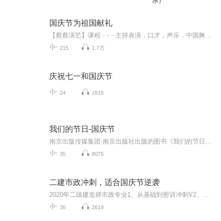
乐）
国庆节为祖国献礼
【蔡蔡演艺】课程﹣-﹣主持表演，口才，声乐，中国舞，民族舞。独特的小舞台，专业的录音棚，每一位同学都能成为优秀的小明星。独特的教学模式，轻松上课，快乐学习！知名主持人，舞蹈家，高级教师任职授课！江南总校：河沟街42号三楼 18545856430江北分校...
215
1.7万
庆祝七一和国庆节
24
1818
我们的节日-国庆节
南京出版传媒集团·南京出版社出版的图书《我们的节日》通过对中国节日文化和节日意义进行深度的挖掘，面向青少年群体构建独具特色的栏目内容，以此丰富春节、元宵节、清明节、端午节、七夕节、中秋节、重阳节等传统节日；六一节、教师节、国庆节等新兴节日的文化内涵和表现形式。促进青少年形成新的节日习俗，提升节日仪式感、认同感。音频作品由金陵朗读者联盟志愿者朗诵，南京音像出版社、金陵图书馆联合制作。
35
8076
二建市政冲刺，适合国庆节逆袭
2020年二级建造师市政专业1、从基础到密训冲刺V2、从精华课程到超压密押V3、0基础同步更新v4、持续更新到2020年考试V5、只要你跟着学让你一次稳拿证V6、渠道超压压题，超压三页纸等独家绝密压题!
36
2619