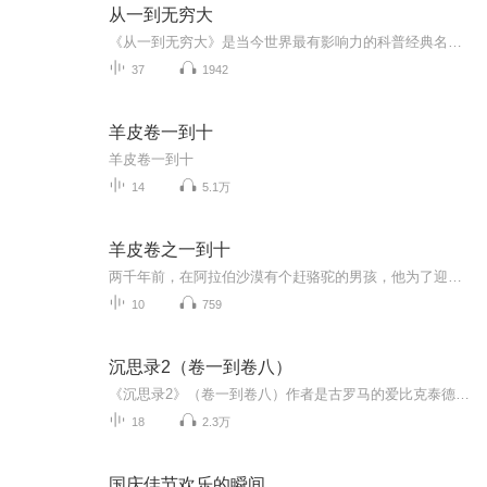
从一到无穷大
《从一到无穷大》是当今世界最有影响力的科普经典名著之一，书中以生动的语言介绍了20世纪以来科学中的一些重大进展。先漫谈一些基本的数学知识，然后用一些有趣的比喻，阐述了爱因斯坦的相对论和四维时空结构，并讨论了人类在认识微观世界（如基本粒子、...
37
1942
羊皮卷一到十
羊皮卷一到十
14
5.1万
羊皮卷之一到十
两千年前，在阿拉伯沙漠有个赶骆驼的男孩，他为了迎娶一个富翁的女儿，请求主人让他当了一名推销员。善良的男孩把主人让他推销的皮袍送给了别人，他一分钱都没有挣到。但主人却认为他做得对，便给了他《十道羊皮卷》。若干年后，男孩依靠《羊皮卷》上的箴...
10
759
沉思录2（卷一到卷八）
《沉思录2》（卷一到卷八）作者是古罗马的爱比克泰德，区别于马可奥勒留的《沉思录》，这本书名是《沉思录2》。这是一部饱含生命、生活哲理的书籍。帮助我们认识人、认识自己，帮助我们更好的作为一个人而活着，更好的发现或实现生命的价值。版本是在多看...
18
2.3万
国庆佳节欢乐的瞬间