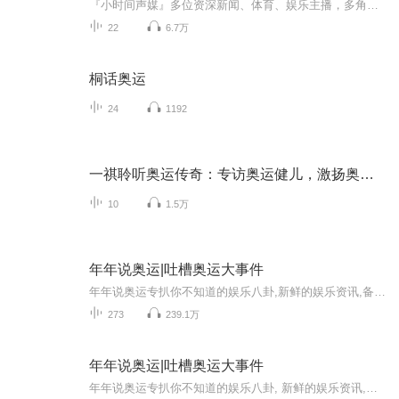
『小时间声媒』多位资深新闻、体育、娱乐主播，多角度解读东京奥运。百年奥运，不仅是赛事中的风暴角逐，更是跳动着的激情与感动。『奥运奥利给』每周更新，与您相约；畅聊奥运精彩故事，为体育健儿加油，为奥运精神发声！
22
6.7万
桐话奥运
24
1192
一祺聆听奥运传奇：专访奥运健儿，激扬奥运精神
10
1.5万
年年说奥运|吐槽奥运大事件
年年说奥运专扒你不知道的娱乐八卦,新鲜的娱乐资讯,备受关注的奥运八卦,热门的体育明星资讯,最全面的动向信息,深度挖掘最八卦，为你提供最新、最好玩、最火热的娱乐八卦新闻资讯。每天如果不看点娱乐新闻,和同事、朋友都没有话题聊,快来订阅，满足那颗八卦...
273
239.1万
年年说奥运|吐槽奥运大事件
年年说奥运专扒你不知道的娱乐八卦, 新鲜的娱乐资讯,备受关注的奥运八卦,热门的体育明星资讯,最全面的动向信息,深度挖掘最八卦，为你提供最新、最好玩、最火热的娱乐八卦新闻资讯。每天如果不看点娱乐新闻,和同事、朋友都没有话题聊,快来订阅，满足那颗八...