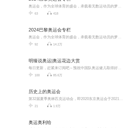
奥运会，作为全球体育的盛会，承载着无数运动员的梦想，也凝聚着全人类对和平、友谊和进步的追求。从古代希腊的起源到现代的全球狂欢，奥运会的发展历史犹如一部波澜壮阔的史诗。
63
418
2024巴黎奥运会专栏
奥运会，作为全球体育的盛会，承载着无数运动员的梦想，也凝聚着全人类对和平、友谊和进步的追求。从古代希腊的起源到现代的全球狂欢，奥运会的发展历史犹如一部波澜壮阔的史诗。
92
14.2万
明臻说奥运|奥运花边大赏
每日更新，赶紧来订阅吧～预祝中国队奥运健儿取得好成绩，为国争光！获得金牌！一起为奥运选手加油！见证奖牌诞生！见证体育五环精神！ 为您送上每日新鲜一手的奥运花边资讯奥运花边大赏，追踪热点赛事女排，跳水，乒乓球，羽毛球，体操，足球，篮球，举重中国队！冲鸭！
100
85.6万
历史上的奥运会
第32届夏季奥林匹克运动会，即2020东京奥运会于2021年7月23日至8月8日在日本首都东京举行，这场原本应该于2020年夏季举办的体育盛会，因受疫情影响，不得不推迟了一年才得以举办。有着124年历史的奥运会，首次因为疫情的原因推迟，所以这一届奥运会，也必将以另类的方式载入“奥运会史册”。那么在历史上，有许多与奥运会有关的趣闻和小故事，主播整理了一下，将在本专辑中为您呈现，感谢您的收听。
21
1.9万
奥运奥利给