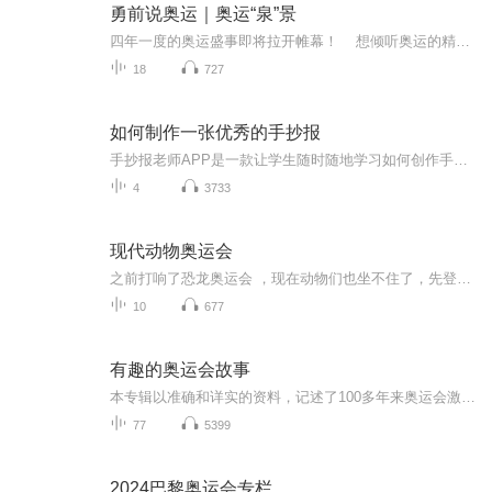
勇前说奥运｜奥运“泉”景
四年一度的奥运盛事即将拉开帷幕！ 想倾听奥运的精彩瞬间吗？ 想感受奥运的巅峰时刻吗？ 想享受独特的奥运体验吗？ 904 交通广播《勇前说奥运》，融媒体节目《“奥运‘泉’景”》，满足您的所有期待！ 泉州市体育局与泉州广...
18
727
如何制作一张优秀的手抄报
手抄报老师APP是一款让学生随时随地学习如何创作手抄报的高级实用产品，学生不仅可以在视频中观看优质的课程讲解和手绘步骤，还可以欣赏到千余种优秀的手抄报作品。同时，在学习之余，还能DIY自由创作手抄报，寓教于乐。让你成为手抄报达人，教你轻松搞定手抄报！...
4
3733
现代动物奥运会
之前打响了恐龙奥运会 ，现在动物们也坐不住了，先登场的是现代动物 ，于是裁判员开启了一场轰轰烈烈的现代动物奥运会！！！项目有很多，现代陆地动物项目有 ，足球 ，篮球 ，游泳 ，跑步 ，自行车 ，水球 ，跳水 。现代海洋动物的项目有，海洋球 ，花样游...
10
677
有趣的奥运会故事
本专辑以准确和详实的资料，记述了100多年来奥运会激动人心的故事、以及发生的种种怪事、趣事和匪夷所思的“另类”事件，听来饶有兴趣，引人入胜。
77
5399
2024巴黎奥运会专栏