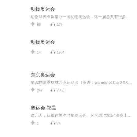
动物奥运会
动物世界准备举办一届动物奥运会，这一届总共有很多个大项，数十个小项，大家敬请期待吧！！！！！！
68
1万
动物奥运会
14
1564
东京奥运会
第32届夏季奥林匹克运动会（英语：Games of the XXXII Olympiad）又称2020年东京奥运会。2013年9月7日，雅克·罗格宣布2020年奥运会的主办城市是东京。东京申办成功后，成为继巴黎（法国）、伦敦（英国）、洛杉矶（美国）和雅典（希腊）后的世界第5个至少两次举办夏季奥运会的城市，同时也是亚洲第一个。2020年3月12日，东京奥运会圣火在希腊伯罗奔尼撒半岛的古奥林匹亚遗址采集成功，火炬随后开始在希腊境内传递 。3月24日，国际奥委会与东京奥组委...
247
7.4万
奥运会 郭晶
这几天，我都在关注巴黎奥运会。乒乓球混双1/4决赛上，有一个很有意思的细节。郭晶晶和霍启刚一起在观众席上观看，这时镜头刚好扫到他们，解说员如是介绍：跳水名将郭晶晶和她的先生。我忍不住发笑。谁能想到，堂堂豪门少爷霍启刚，又一次痛失本名。我再次...
1
74