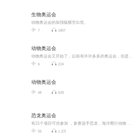
生物奥运会
动物奥运会的加强版横空出世。
7
1807
动物奥运会
动物奥运会又开始了，以前有许许多多的奥运会，但是最后都没有一个大结局，现在我们开始了新一届的奥运会，你们期待一下每个项目的冠军是谁吧！这次，没什么动物都能参加，包括海葵啊，珊瑚这种不像动物的动物，虽然我也不知道到底哪个项目适合他们。话不...
6
224
动物奥运会
48
628
恐龙奥运会
有21个项目可供参加 ，参赛选手恐龙，海洋爬行动物 ，天空爬行动物 ，项目有恐龙，马拉松，水球 ，篮球 ，足球 ，跳水 ，游泳 ，射击 ，拳击，乒乓球 ，排球，羽毛球 ，体操，扔铁饼，扔铅球，扔标枪，举重，手球 ，台球 ，高伟夫球 。海洋爬行动物有，海球 ，天空爬行动物有，天空球 。
55
1.3万