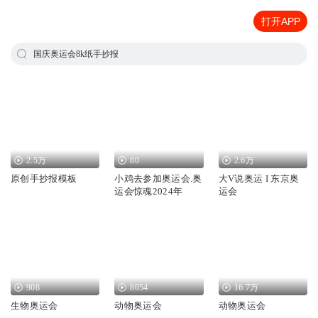
打开APP
国庆奥运会8k纸手抄报
2.5万
80
2.6万
原创手抄报模板
小鸡去参加奥运会.奥
大V说奥运 I 东京奥
运会惊魂2024年
运会
908
8054
16.7万
生物奥运会
动物奥运会
动物奥运会