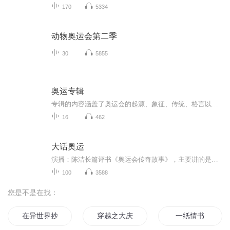
170
5334
动物奥运会第二季
30
5855
奥运专辑
专辑的内容涵盖了奥运会的起源、象征、传统、格言以及残奥会的重要性，还从文化、科技、经济到环保和未来展望，展示了奥运会作为一个全球性体育盛事的多维度特征。希望能够帮助你更好地了解奥运会。
16
462
大话奥运
演播：陈洁长篇评书《奥运会传奇故事》，主要讲的是历届奥运的传奇故事。
100
3588
您是不是在找：
在异世界抄书的那些日子
穿越之大庆帝国
一纸情书