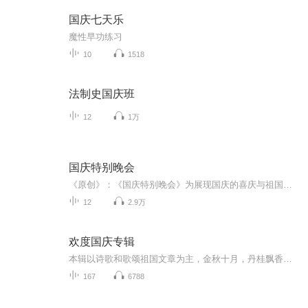
国庆七天乐
魔性早功练习
10
1518
法制史国庆班
12
1万
国庆特别晚会
《原创》：《国庆特别晚会》为展现国庆的喜庆与祖国的深情我将以具体的场景切入从清晨升旗的庄严到街头巷尾的欢庆到历史与当下的交融，用优美的笔触传递对祖国的热爱与自豪！用诗歌和情感美文形式，歌颂祖国的繁荣富强，祝人民幸福安康！
12
2.9万
欢度国庆专辑
本辑以诗歌和歌颂祖国文章为主，金秋十月，丹桂飘香，在这个充满丰收喜悦的季节里，我们满怀激动和自豪，迎来了中华人民共和国76周年华诞。这不仅是一个庄重的纪念日，更是全体中华儿女共同欢庆的盛大的节日，承载着深厚的民族情感和历史意义.
167
6788