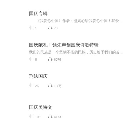
国庆专辑
《我爱你中国》作者：凝嫣心语我爱你中国！我爱你春天蓬勃的秧苗；我爱你秋日金黄的硕果。我爱你中国！我爱你青松气质，我爱你红梅品格！我爱你家乡的甜蔗好像乳汁滋润着我的心窝。我爱你中国，我要把最美的歌儿献给你，我的母亲我的祖国。我爱你中国，我爱...
1
78
国庆献礼！领先声创国庆诗歌特辑
我们的民族是一个坚韧不拔的民族，历史给予我们的苦难都变成了闪着金光的勋章！我们的国家是一个龙腾虎跃的国家，那条巨龙正以不可阻挡之势崛起于神奇的东方！------------------------------------------------值此祖国70周年华诞之际，领先声创以诗歌向祖国献礼！用我们的声音、用我们的热血、用我们的灵魂诵读经典爱国篇章，歌颂我们的祖国！永远繁荣富强！
8
6076
刑法国庆
26
1.7万
国庆美诗文
108
4173