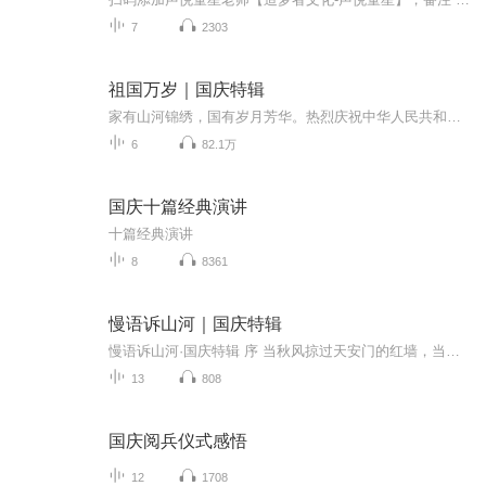
7
2303
祖国万岁｜国庆特辑
家有山河锦绣，国有岁月芳华。热烈庆祝中华人民共和国成立73周年！
6
82.1万
国庆十篇经典演讲
十篇经典演讲
8
8361
慢语诉山河｜国庆特辑
慢语诉山河·国庆特辑 序 当秋风掠过天安门的红墙，当桂香漫过万里长江的碧波，我总愿慢下脚步，以声为笔，轻轻描摹这山河的模样。 不必追赶喧嚣的潮，也无需堆砌华丽的词——这一辑里，每一段朗诵都是心底的低语：是对着塞北草原的星子说“国泰”，是向着...
13
808
国庆阅兵仪式感悟
12
1708