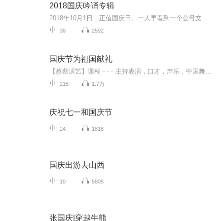
2018国庆吟诵专辑
2018年10月1日，正值国庆日。一大早看到一个公号文章，正是文天祥的《己卯十月一日至燕越五日罹狴犴有感而赋》。当然，彼十一非当今的十一。不过数字的巧合还是让人感触，今天拿来读一读，体味一番历史英杰的民族情怀，恰也当时。 根据诗题来看，这组诗是写于十月一日至十月五日之间，是文天祥被俘之后所作，这些诗作不仅有凛凛正气，更也能看的到他百端交集的复杂情感。另一首于右任先生的《望大陆》，微信公号有称《望乡》，一句“山之上国之殇”荡气回肠，一并兴起拿来读了一读。仓促间多有瑕疵...
38
2592
国庆节为祖国献礼
【蔡蔡演艺】课程﹣-﹣主持表演，口才，声乐，中国舞，民族舞。独特的小舞台，专业的录音棚，每一位同学都能成为优秀的小明星。独特的教学模式，轻松上课，快乐学习！知名主持人，舞蹈家，高级教师任职授课！江南总校：河沟街42号三楼 18545856430江北分校...
215
1.7万
庆祝七一和国庆节
24
1818
国庆出游去山西
10
5805
张国庆|穿越牛熊