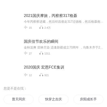
2021国庆摩旅，丙察察317格聂
今年丙察察进藏，然后经昌都走317过德格，然后格聂南线，最后沙溪古镇收尾。
15
2.4万
国庆佳节欢乐的瞬间
金秋送爽 层林尽染 适逢新疆成立70周年 ，乌鲁木齐于2025年9月23日迎来党中央和习大大带领的慰问团。新疆各族群众欢欣鼓舞，热烈欢迎。
27
1311
2020国庆 宏恩FCE集训
12
921
您是不是在找：
普天同庆
快穿之吉庆有余
庆阳成长手札