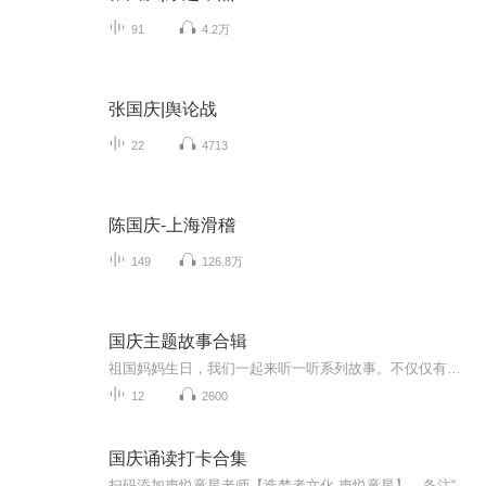
91
4.2万
张国庆|舆论战
22
4713
陈国庆-上海滑稽
149
126.8万
国庆主题故事合辑
祖国妈妈生日，我们一起来听一听系列故事。不仅仅有《我的祖国》，还有红军故事，也有关于战争的故事，让大家体会到和平年代的不易。
12
2600
国庆诵读打卡合集
扫码添加声悦童星老师【造梦者文化-声悦童星】，备注“诵读打卡”报名，已添加好友的，直接发送“诵读打卡”报名，报名成功后进入社群。