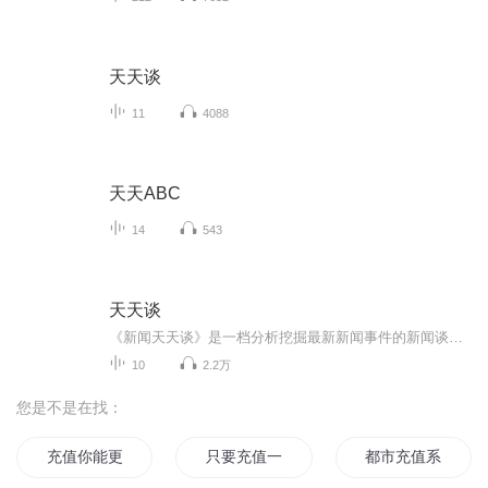
天天谈
11
4088
天天ABC
14
543
天天谈
《新闻天天谈》是一档分析挖掘最新新闻事件的新闻谈话类节目，秉承新闻性、重大性、贴近性的原则，筛选时效性强、有新闻价值、有评析容量、有知识性的选题，进行分析评述。
10
2.2万
您是不是在找：
充值你能更强
只要充值一切可得
都市充值系统