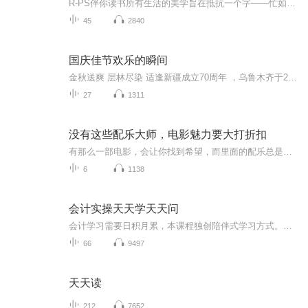
R-PS伴你读书所有生活的美学旨在抵抗一个字——忙如果失去对生活美学的尊重，人活得再富有，也会对所拥有的东西没有安全感
45
2840
国庆佳节欢乐的瞬间
金秋送爽 层林尽染 适逢新疆成立70周年 ，乌鲁木齐于2025年9月23日迎来党中央和习大大带领的慰问团。新疆各族群众欢欣鼓舞，热烈欢迎。
27
1311
没有这些配乐大师，电影魅力要大打折扣
有那么一部电影，会让你找到希望，而里面的配乐总是余音绕梁；有那么一部电影会让你重新认识自己，而里面的插曲总是耳熟能详；有那么一部电影会让你流连忘返，而其配乐总在你脑海里挥之不去。大家好，我是博洋，一个资深中毒影迷，三千部阅片量打底儿，之...
6
1138
会计实操天天学天天问
会计学习需要日积月累，本课程独创陪伴式学习方式。资深老会计每天免费在线直播，随时可听可问，让你在不知不觉中学到最实用的知识，解决你最实际的问题。需要答疑的学员，加我微信fewone，获取每日免费直播答疑链接。
66
9497
天天读
212
7652