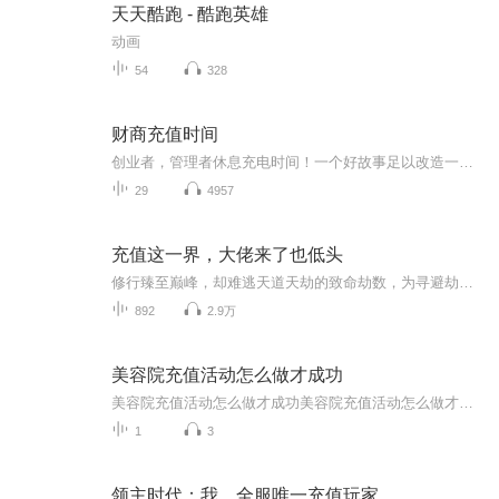
天天酷跑 - 酷跑英雄
动画
54
328
财商充值时间
创业者，管理者休息充电时间！一个好故事足以改造一个组织...
29
4957
充值这一界，大佬来了也低头
修行臻至巅峰，却难逃天道天劫的致命劫数，为寻避劫之法，他自敛妖力、化形为人，孤身踏入人族地界，潜心钻研人族道术，欲从异道中寻得一线生机。怎料天道弄人，他的逆天行径与惊世天赋，竟被三界之主的神祇窥见，非但未得庇佑，反倒成了神明掌中的玩物，...
892
2.9万
美容院充值活动怎么做才成功
美容院充值活动怎么做才成功美容院充值活动怎么做才成功？中医粉教你五招狠活，顾客抢着送钱 隔壁王姐开美容院三年，总抱怨顾客充值像挤牙膏。上周她用中医"君臣佐使"的思路 redesign 充值方案，直接引爆充值潮——这就把压箱底的五招组合拳拆给你们看...
1
3
领主时代：我，全服唯一充值玩家