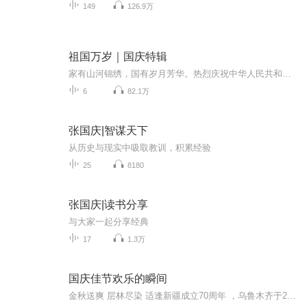
149
126.9万
祖国万岁｜国庆特辑
家有山河锦绣，国有岁月芳华。热烈庆祝中华人民共和国成立73周年！
6
82.1万
张国庆|智谋天下
从历史与现实中吸取教训，积累经验
25
8180
张国庆|读书分享
与大家一起分享经典
17
1.3万
国庆佳节欢乐的瞬间
金秋送爽 层林尽染 适逢新疆成立70周年 ，乌鲁木齐于2025年9月23日迎来党中央和习大大带领的慰问团。新疆各族群众欢欣鼓舞，热烈欢迎。