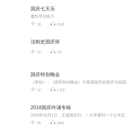
国庆七天乐
魔性早功练习
10
1518
法制史国庆班
12
1万
国庆特别晚会
《原创》：《国庆特别晚会》为展现国庆的喜庆与祖国的深情我将以具体的场景切入从清晨升旗的庄严到街头巷尾的欢庆到历史与当下的交融，用优美的笔触传递对祖国的热爱与自豪！用诗歌和情感美文形式，歌颂祖国的繁荣富强，祝人民幸福安康！
12
2.9万
2018国庆吟诵专辑
2018年10月1日，正值国庆日。一大早看到一个公号文章，正是文天祥的《己卯十月一日至燕越五日罹狴犴有感而赋》。当然，彼十一非当今的十一。不过数字的巧合还是让人感触，今天拿来读一读，体味一番历史英杰的民族情怀，恰也当时。 根据诗题来看，这组诗是写于十月一日至十月五日之间，是文天祥被俘之后所作，这些诗作不仅有凛凛正气，更也能看的到他百端交集的复杂情感。另一首于右任先生的《望大陆》，微信公号有称《望乡》，一句“山之上国之殇”荡气回肠，一并兴起拿来读了一读。仓促间多有瑕疵...
38
2592