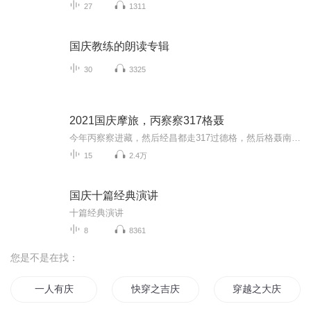
27
1311
国庆教练的朗读专辑
30
3325
2021国庆摩旅，丙察察317格聂
今年丙察察进藏，然后经昌都走317过德格，然后格聂南线，最后沙溪古镇收尾。
15
2.4万
国庆十篇经典演讲
十篇经典演讲
8
8361
您是不是在找：
一人有庆
快穿之吉庆有余
穿越之大庆帝国