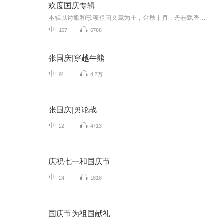
欢度国庆专辑
本辑以诗歌和歌颂祖国文章为主，金秋十月，丹桂飘香，在这个充满丰收喜悦的季节里，我们满怀激动和自豪，迎来了中华人民共和国76周年华诞。这不仅是一个庄重的纪念日，更是全体中华儿女共同欢庆的盛大的节日，承载着深厚的民族情感和历史意义.
167
6788
张国庆|穿越牛熊
91
4.2万
张国庆|舆论战
22
4713
庆祝七一和国庆节
24
1818
国庆节为祖国献礼