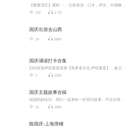
【蔡蔡演艺】课程﹣-﹣主持表演，口才，声乐，中国舞，民族舞。独特的小舞台，专业的录音棚，每一位同学都能成为优秀的小明星。独特的教学模式，轻松上课，快乐学习！知名主持人，舞蹈家，高级教师任职授课！江南总校：河沟街42号三楼 18545856430江北分校...
215
1.7万
国庆出游去山西
10
5805
国庆诵读打卡合集
扫码添加声悦童星老师【造梦者文化-声悦童星】，备注“诵读打卡”报名，已添加好友的，直接发送“诵读打卡”报名，报名成功后进入社群。
7
2303
国庆主题故事合辑
祖国妈妈生日，我们一起来听一听系列故事。不仅仅有《我的祖国》，还有红军故事，也有关于战争的故事，让大家体会到和平年代的不易。
12
2600
陈国庆-上海滑稽