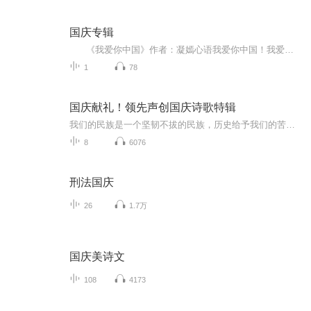
国庆专辑
《我爱你中国》作者：凝嫣心语我爱你中国！我爱你春天蓬勃的秧苗；我爱你秋日金黄的硕果。我爱你中国！我爱你青松气质，我爱你红梅品格！我爱你家乡的甜蔗好像乳汁滋润着我的心窝。我爱你中国，我要把最美的歌儿献给你，我的母亲我的祖国。我爱你中国，我爱...
1
78
国庆献礼！领先声创国庆诗歌特辑
我们的民族是一个坚韧不拔的民族，历史给予我们的苦难都变成了闪着金光的勋章！我们的国家是一个龙腾虎跃的国家，那条巨龙正以不可阻挡之势崛起于神奇的东方！------------------------------------------------值此祖国70周年华诞之际，领先声创以诗歌向祖国献礼！用我们的声音、用我们的热血、用我们的灵魂诵读经典爱国篇章，歌颂我们的祖国！永远繁荣富强！
8
6076
刑法国庆
26
1.7万
国庆美诗文
108
4173