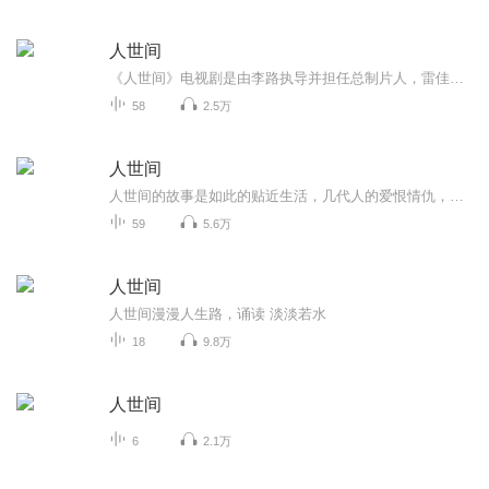
人世间
《人世间》电视剧是由李路执导并担任总制片人，雷佳音、辛柏青、宋佳、殷桃领衔主演，丁勇岱、萨日娜、成泰燊、宋春丽、隋俊波、黄小蕾、于震、张瑞涵等主演，张凯丽、王阳、冯雷、马少骅、徐百慧、苇青、徐小飒、徐松子、舒耀瑄、赵小锐、代皓宇特邀主演...
58
2.5万
人世间
人世间的故事是如此的贴近生活，几代人的爱恨情仇，让人忍不住流泪。书中的故事很适合在晚上插上耳机慢慢聆听，娓娓道来。
59
5.6万
人世间
人世间漫漫人生路，诵读 淡淡若水
18
9.8万
人世间
6
2.1万