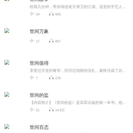
给我几分钟，带你闯进老天津卫的江湖。这里的手艺人有脾气、有规矩、更有活着的范儿。故事短小精悍、一笔入魂。每个奇人，都是一面映照江湖的镜子，认识一位“怪才”，见识一种活法。这就是《俗世奇人》的魅力。
24
949
世间万象
17
807
世间值得
享受过天堂的奢华，经历过地狱的洗礼，最终活成了自己想要的样子---------事了拂衣去，不涉功与名文字由公众号“德雅阁”出品
7
276
世间的盐
【内容简介】《世间的盐》是高军出版的第一本书。他笔下的人与故事充满智趣。他利用敏锐的触觉，观察细致入微，将日常的所见所闻，描摹得生动有趣。书中俚俗掌故、吃喝玩乐、行走见识、家常咸淡、邻里小事无所不包；他似乎没有什么胆怯的东西，抓过来了就...
61
14.9万
世间百态