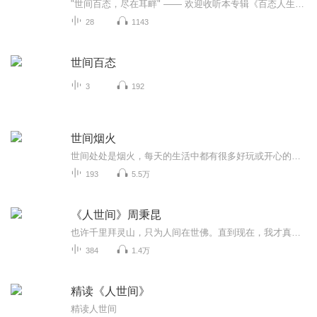
"世间百态，尽在耳畔" —— 欢迎收听本专辑《百态人生》。这里汇聚了情感纠葛、惊悚悬疑、重大案件解说等多样故事，带你洞见人性的复杂与社会的多面。每个故事都是一次心灵的触动，一段思考的旅程。让我们一起探索生活的每一个角落，感受世间冷暖。加入我...
28
1143
世间百态
3
192
世间烟火
世间处处是烟火，每天的生活中都有很多好玩或开心的事情发生也有很多不顺心、不如意哒，抛开这些，刷刷每天的热点，看看这个鲜活的世界，每一天不同的地方正发生着不一样的事情，每天换一种不同的心情。。。。。。
193
5.5万
《人世间》周秉昆
也许千里拜灵山，只为人间在世佛。直到现在，我才真正找到了原因，答案是：爱。因为爱超越了一切，超越了所有的委屈与苦难。我们爱父母，远远超过了我们爱自己。有一话说：“如果可以一命换一命，那么医院的天台上，将站满了母亲。”我想补充后半句，那就...
384
1.4万
精读《人世间》
精读人世间