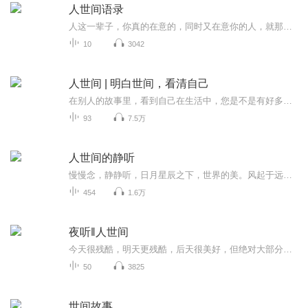
人世间语录
人这一辈子，你真的在意的，同时又在意你的人，就那么几个，这几个人，就是你全部的世界。
10
3042
人世间 | 明白世间，看清自己
在别人的故事里，看到自己在生活中，您是不是有好多话想说却不能说，或者不敢说，交给我，我来说，您来听在“人世间”，感悟人生人生很短暂，做了任何决定都不要后悔，好的全数收下，坏的当作成长，如果没有阳光，我们就享受风雨的洗礼，没有鲜花，我们就...
93
7.5万
人世间的静听
慢慢念，静静听，日月星辰之下，世界的美。风起于远方的海洋，小虾在沙滩下的泥穴里蜷睡，人们忙碌一天，也开始休息了。金色月光中的浪花，高山冰川的映射，江河里鱼儿的吐泡，田野土壤的呼吸，都不远万里跟着地球的转动，聚到你的门前，聚成一滴夜露。夜...
454
1.6万
夜听‖人世间
今天很残酷，明天更残酷，后天很美好，但绝对大部分死在了明天晚上。给自己一个坚持的理由，即便生活再艰难，我们也要爱着这个世界啊！
50
3825
世间故事