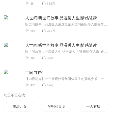
28
33.3万
人世间|听世间故事|品温暖人生|情感随读
听世间故事，品温暖人生这里是人世间夜听伴入眠好梦安睡
292
25.6万
人世间|听世间故事|品温暖人生|情感随读
听世间故事，品温暖人生 这里是人世间 夜听伴入眠 好梦 安睡
160
5668
世间自在仙
【内容简介】一个被现代青年附体重生的落魄少爷，一块记录着无尽知识的神秘玉碟.....杨晨不小心发现了这世间有仙，从此后，他希望有一天自己也能成为一个世间的自在之仙，天地之大，任我逍遥。【作者/主播简介】作者：碧海蓝天是我老婆，网络小说作家。主...
478
8.4万
您是不是在找：
重庆儿女
吴明和吴明
一人有庆