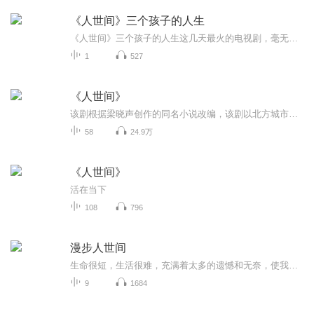
《人世间》三个孩子的人生
《人世间》三个孩子的人生这几天最火的电视剧，毫无疑问是《人世间》了。大儿子周秉义，从小就才华横溢，一直都是学霸，后来考上了北京大学，后来做了国营大厂一把手，后来做了某个城市的一把手，后来又调到中央机关工作。 他的一生算是风光的，但他这种风...
1
527
《人世间》
该剧根据梁晓声创作的同名小说改编，该剧以北方城市的一个平民社区“光字片”为背景，讲述周家三兄妹周秉义、周蓉、周秉昆等十几位平民子弟在近五十年时间内所经历的跌宕起伏的人生故事
58
24.9万
《人世间》
活在当下
108
796
漫步人世间
生命很短，生活很难，充满着太多的遗憾和无奈，使我们经常陷入爱而不得、放而不舍、求而不能、失之不甘的执念中，让自己痛苦、迷茫、困顿。来这里做个心灵SPA，我们一起静下心来，聊聊生活、谈谈感悟，细品人间百味，聆听心灵之音，漫步人生之路，感受岁月...
9
1684