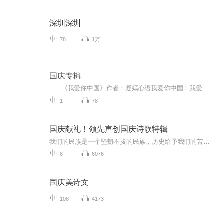
深圳深圳
78
1万
国庆专辑
《我爱你中国》作者：凝嫣心语我爱你中国！我爱你春天蓬勃的秧苗；我爱你秋日金黄的硕果。我爱你中国！我爱你青松气质，我爱你红梅品格！我爱你家乡的甜蔗好像乳汁滋润着我的心窝。我爱你中国，我要把最美的歌儿献给你，我的母亲我的祖国。我爱你中国，我爱...
1
78
国庆献礼！领先声创国庆诗歌特辑
我们的民族是一个坚韧不拔的民族，历史给予我们的苦难都变成了闪着金光的勋章！我们的国家是一个龙腾虎跃的国家，那条巨龙正以不可阻挡之势崛起于神奇的东方！------------------------------------------------值此祖国70周年华诞之际，领先声创以诗歌向祖国献礼！用我们的声音、用我们的热血、用我们的灵魂诵读经典爱国篇章，歌颂我们的祖国！永远繁荣富强！
8
6076
国庆美诗文
108
4173