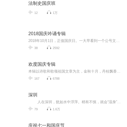
法制史国庆班
12
1万
2018国庆吟诵专辑
2018年10月1日，正值国庆日。一大早看到一个公号文章，正是文天祥的《己卯十月一日至燕越五日罹狴犴有感而赋》。当然，彼十一非当今的十一。不过数字的巧合还是让人感触，今天拿来读一读，体味一番历史英杰的民族情怀，恰也当时。 根据诗题来看，这组诗是写于十月一日至十月五日之间，是文天祥被俘之后所作，这些诗作不仅有凛凛正气，更也能看的到他百端交集的复杂情感。另一首于右任先生的《望大陆》，微信公号有称《望乡》，一句“山之上国之殇”荡气回肠，一并兴起拿来读了一读。仓促间多有瑕疵...
38
2592
欢度国庆专辑
本辑以诗歌和歌颂祖国文章为主，金秋十月，丹桂飘香，在这个充满丰收喜悦的季节里，我们满怀激动和自豪，迎来了中华人民共和国76周年华诞。这不仅是一个庄重的纪念日，更是全体中华儿女共同欢庆的盛大的节日，承载着深厚的民族情感和历史意义.
167
6788
深圳
人在深圳，犹如水中浮萍。稍有不慎，就会“湿身”。大家在深圳，一起拼搏，共创美好未来。本专辑可以为大家介绍深圳的各种政策；深圳的美食、美景，让你休闲有事可做；深圳产业、企业发展情况，为我们自身的发展提供一点点小帮主。祝愿各位的...
79
1.6万
庆祝七一和国庆节