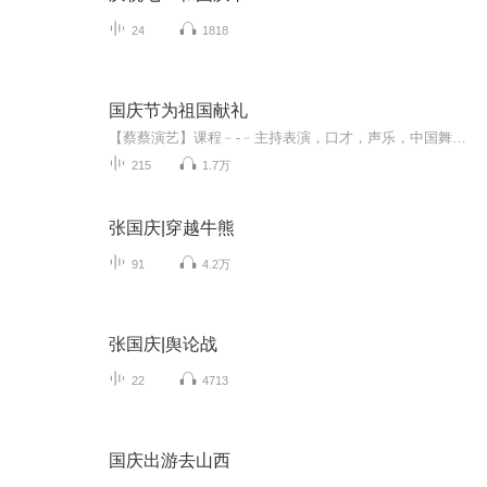
24
1818
国庆节为祖国献礼
【蔡蔡演艺】课程﹣-﹣主持表演，口才，声乐，中国舞，民族舞。独特的小舞台，专业的录音棚，每一位同学都能成为优秀的小明星。独特的教学模式，轻松上课，快乐学习！知名主持人，舞蹈家，高级教师任职授课！江南总校：河沟街42号三楼 18545856430江北分校...
215
1.7万
张国庆|穿越牛熊
91
4.2万
张国庆|舆论战
22
4713
国庆出游去山西