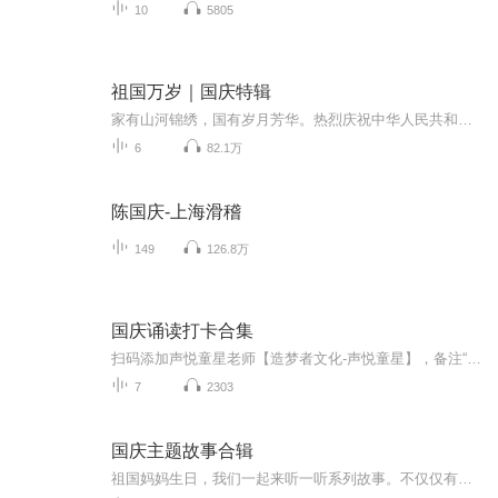
10
5805
祖国万岁｜国庆特辑
家有山河锦绣，国有岁月芳华。热烈庆祝中华人民共和国成立73周年！
6
82.1万
陈国庆-上海滑稽
149
126.8万
国庆诵读打卡合集
扫码添加声悦童星老师【造梦者文化-声悦童星】，备注“诵读打卡”报名，已添加好友的，直接发送“诵读打卡”报名，报名成功后进入社群。
7
2303
国庆主题故事合辑
祖国妈妈生日，我们一起来听一听系列故事。不仅仅有《我的祖国》，还有红军故事，也有关于战争的故事，让大家体会到和平年代的不易。