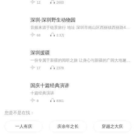
12
2600
深圳-深圳野生动物园
音频来源于链景旅行 地址 深圳市南山区西丽镇西丽路4065号 票价描述 门票类型 门市价成人套票（动物园 海洋天地）￥220取票付款儿童及老人优惠套票（动物园 海洋天地）￥120 取票付款1.景区开放时间：上午8:30至下午18:00，17:00后停止入园2.景区取票地点...
68
2.3万
深圳援疆
一份专属于新疆的阅听之旅 让身心与新疆的广阔大地邂逅 让精神在新疆的有声文化中畅游
17
2378
国庆十篇经典演讲
十篇经典演讲
8
8361
您是不是在找：
一人有庆
庆余年之长歌行
穿越之大庆帝国