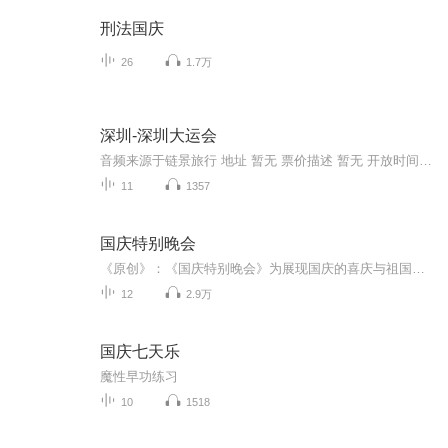
刑法国庆
26
1.7万
深圳-深圳大运会
音频来源于链景旅行 地址 暂无 票价描述 暂无 开放时间 暂无 乘车信息 暂无
11
1357
国庆特别晚会
《原创》：《国庆特别晚会》为展现国庆的喜庆与祖国的深情我将以具体的场景切入从清晨升旗的庄严到街头巷尾的欢庆到历史与当下的交融，用优美的笔触传递对祖国的热爱与自豪！用诗歌和情感美文形式，歌颂祖国的繁荣富强，祝人民幸福安康！
12
2.9万
国庆七天乐
魔性早功练习
10
1518