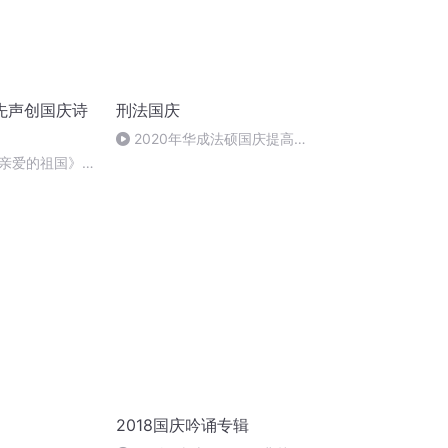
先声创国庆诗
刑法国庆
2020年华成法硕国庆提高班
刑法陈 (26)
亲爱的祖国》温
2018国庆吟诵专辑