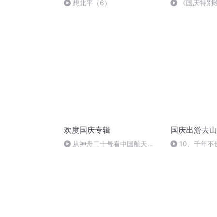
想北平（6）
《国庆特别
欢度国庆专辑
国庆出游去山
从神舟二十号看中国航天
10、千年不
的“隐形实力”