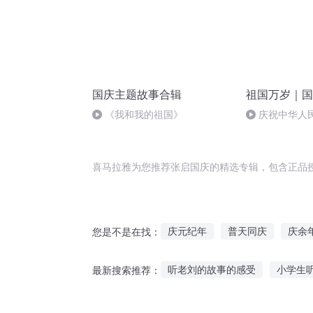
国庆主题故事合辑
祖国万岁｜国
《我和我的祖国》
庆祝中华人
周年 天安门广
喜马拉雅为您推荐张启国庆的精选专辑，包含正品
庆元纪年
普天同庆
庆余
您是不是在找：
大庆皇太子
穿越之大庆帝国
听老刘的故事的感受
小学生
最新搜索推荐：
庆余年之我叫王启年
异能重
仙子催眠故事在线听
小孩看