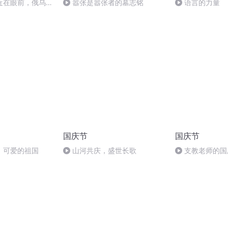
近在眼前，俄乌冲
嚣张是嚣张者的墓志铭
语言的力量
，将会如何发展？
国庆节
国庆节
，可爱的祖国
山河共庆，盛世长歌
支教老师的国