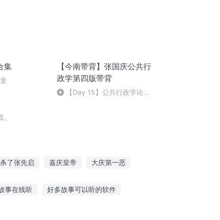
合集
【今南带背】张国庆公共行
政学第四版带背
儿童
【Day 15】公共行政学论述
题带背9～10
载。
杀了张先启
嘉庆皇帝
大庆第一恶
庆
修真重启之我自张狂
故事在线听
好多故事可以听的软件
传奇故事在线听
5岁孩子听睡前故事