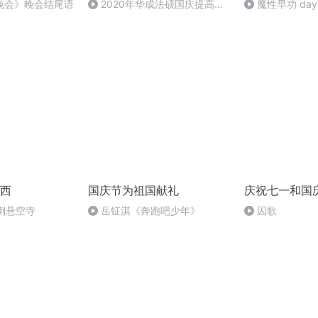
晚会》晚会结尾语
2020年华成法硕国庆提高班
魔性早功 day
法制史马志冰 (12)
西
国庆节为祖国献礼
庆祝七一和国
倒悬空寺
岳钲淇《奔跑吧少年》
囚歌