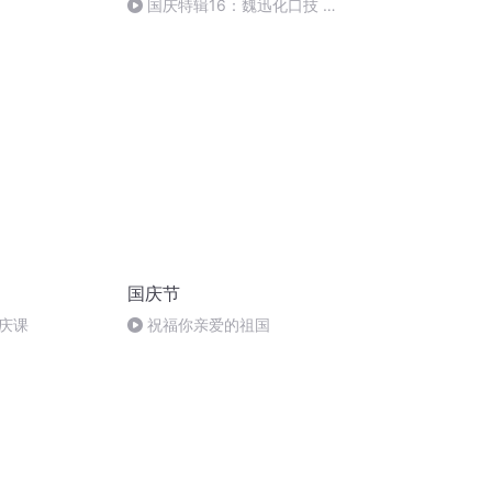
国庆特辑16：魏迅化口技 二
胡 东方红+一般唱法和原生态
国庆节
庆课
祝福你亲爱的祖国