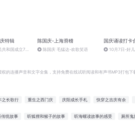
庆特辑
陈国庆-上海滑稽
国庆诵读打卡
民共和国成立73
陈国庆 毛猛达-欢歌笑语
10月7日-好
场举行升国旗仪式
授权的连播声音和文字全集，支持免费在线试听阅读和有声书MP3打包下
年之长歌行
重生之西门庆
庆阳成长手札
快穿之吉庆有余
重庆儿女
安庆年记事
大官人西门庆
庆云传奇
一人有
听传统故事
听狐狸和猴子的故事
听海螺读故事的感受
厕所鬼
生西门庆
重生西门庆
书认真听故事
经典听老人讲故事小说
夜听助眠故事励志
安踏