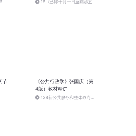
6
18《己卯十月一日至燕越五
日罹狴犴有感而赋》组律18首
文天祥 自由吟诵
庆节
《公共行政学》张国庆（第
4版）教材精讲
139新公共服务和整体政府理
论