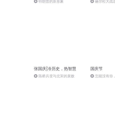
特朗普的新形象
赫尔松大战
突的关键之战
张国庆|冷历史，热智慧
国庆节
陈桥兵变与北宋的衰败
怎能没有你