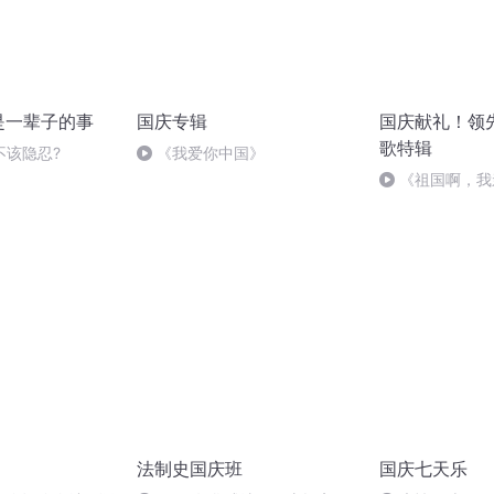
是一辈子的事
国庆专辑
国庆献礼！领
歌特辑
不该隐忍?
《我爱你中国》
《祖国啊，我
婉
法制史国庆班
国庆七天乐