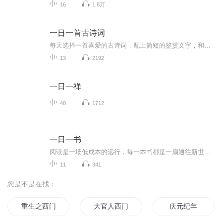
16
1.8万
一日一首古诗词
每天选择一首喜爱的古诗词，配上简短的鉴赏文字，和大家一起怡情共赏！
13
2192
一日一禅
40
1712
一日一书
阅读是一场低成本的远行，每一本书都是一扇通往新世界的门，每一本书都是一位良师益友，在不同的人生阶段给予我们不同的启发，在这个信息碎片化的时代，我创建了这个读书分享专辑，将覆盖个人成长、身心灵成长、美学文化、疗愈等等方面的书籍，通过对一本...
11
341
您是不是在找：
重生之西门庆
大官人西门庆
庆元纪年