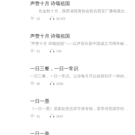
声赞十月 诗颂祖国
在金秋十月，陕西省慈善协会联合西安广播电视台播音部、综艺广播、对外交流部策划、录制 “声赞十月 诗颂祖国”——以声音向新中国成立70周年献礼系列作品展播活动。 本次献礼，将邀请时代楷模、全国人大代表、全国党代表、央视主...
32
30.9万
声赞十月 诗颂祖国
“声赞十月 诗颂祖国”——以声音向新中国成立70周年献礼系列作品展播为庆祝中华人民共和国成立70周年，大力弘扬爱国主义精神，抒发爱国、爱城、爱家的感人情怀，激励人民群众把人生理想、家庭幸福自觉融入到实现中华民族伟大复兴的生动实践中，通过礼赞英...
31
745
一日三餐，一日一常识
一日三餐，一日一常识。让你每天可以收获到不一样的生活方式和三餐的美食文化。让你每天可以进步一点点，生活方式跨出一大步。
45
1930
一日一墨
《一日一墨》居家处世吉祥字画专辑，荟萃传世国学经典名句、原创家风格言，跟随二十四节气与传统佳节轮转更新。结合国风字画与吉祥摆件陈设讲解，每日品读一句箴言，修养身心、传承优良家风，打造专属东方居家生活美学。©2026 幸福调频间｜豆包·清禾集 ...
41
1647
一日一善