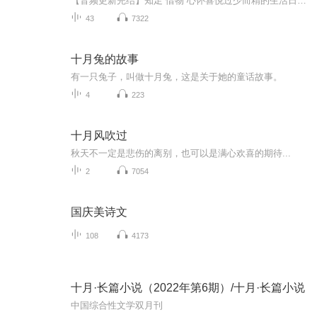
【音频更新完结】知足 惜物 心怀喜悦过少而精的生活日本知名极简主义者的极简生活实践
43
7322
十月兔的故事
有一只兔子，叫做十月兔，这是关于她的童话故事。
4
223
十月风吹过
秋天不一定是悲伤的离别，也可以是满心欢喜的期待...
2
7054
国庆美诗文
108
4173
十月·长篇小说（2022年第6期）/十月·长篇小说
中国综合性文学双月刊