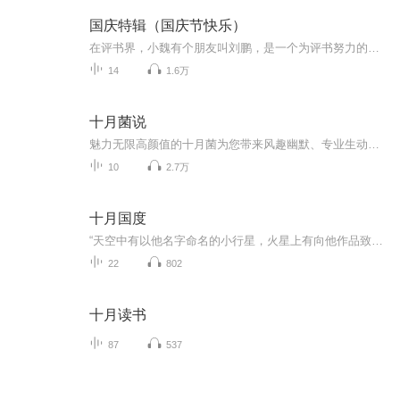
国庆特辑（国庆节快乐）
在评书界，小魏有个朋友叫刘鹏，是一个为评书努力的小伙子。在2021年国庆期间，他想弄个特辑，便烦劳我给他录个爱国题材的评书小段儿。这种事情，不是特殊情况，小魏一般不会拒绝，也就给其录了一个《鲁迅踢鬼》，等他传完，我再传到我的专辑里。另外，小...
14
1.6万
十月菌说
魅力无限高颜值的十月菌为您带来风趣幽默、专业生动的孕育知识脱口秀，让妈妈们摆脱孕期的各种烦恼！
10
2.7万
十月国度
“天空中有以他名字命名的小行星，火星上有向他作品致敬的火山口”当代奇幻大师布拉德伯里最富盛誉的怪谈经典* “四十年来，这部小说集引领无数读者从恐惧中找到乐趣”十九个故事，十九个脑洞，一个“全员凶手”的诡异暗黑国度* “那里的人是秋的子民，脑...
22
802
十月读书
87
537