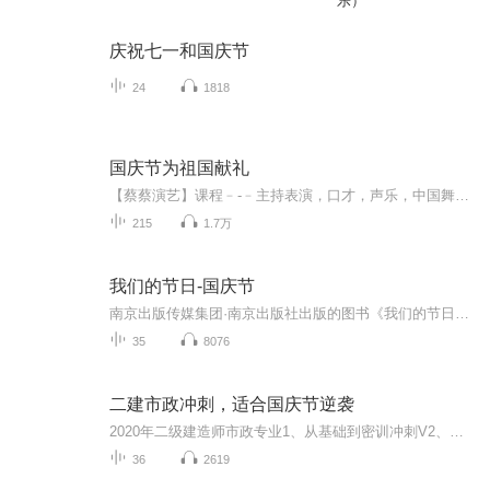
乐）
庆祝七一和国庆节
24
1818
国庆节为祖国献礼
【蔡蔡演艺】课程﹣-﹣主持表演，口才，声乐，中国舞，民族舞。独特的小舞台，专业的录音棚，每一位同学都能成为优秀的小明星。独特的教学模式，轻松上课，快乐学习！知名主持人，舞蹈家，高级教师任职授课！江南总校：河沟街42号三楼 18545856430江北分校...
215
1.7万
我们的节日-国庆节
南京出版传媒集团·南京出版社出版的图书《我们的节日》通过对中国节日文化和节日意义进行深度的挖掘，面向青少年群体构建独具特色的栏目内容，以此丰富春节、元宵节、清明节、端午节、七夕节、中秋节、重阳节等传统节日；六一节、教师节、国庆节等新兴节日的文化内涵和表现形式。促进青少年形成新的节日习俗，提升节日仪式感、认同感。音频作品由金陵朗读者联盟志愿者朗诵，南京音像出版社、金陵图书馆联合制作。
35
8076
二建市政冲刺，适合国庆节逆袭
2020年二级建造师市政专业1、从基础到密训冲刺V2、从精华课程到超压密押V3、0基础同步更新v4、持续更新到2020年考试V5、只要你跟着学让你一次稳拿证V6、渠道超压压题，超压三页纸等独家绝密压题!
36
2619