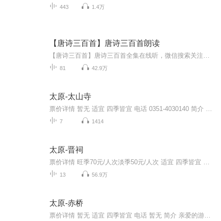
443
1.4万
【唐诗三百首】唐诗三百首朗读
【唐诗三百首】唐诗三百首全集在线听，微信搜索关注【三国演义免费听】，给自己一个听唐诗学知识，识历史，感受古代文化的空间，唐诗精选三百首，唐诗三百首在线听，唐诗精选70首在线听尽在三国演义免费听。唐诗三百首全集，唐诗三百首，唐诗三百首幼儿早...
81
42.9万
太原-太山寺
票价详情 暂无 适宜 四季皆宜 电话 0351-4030140 简介 亲爱的游客朋友，咱们面前的这处坐落在半山腰的寺就是这次旅途的目的地——太山寺了。太山寺又名太山龙泉寺，据碑文记载，太山寺创建于唐代景云元年，原为道观，名“昊天祠”，1391重建改为佛寺。因为...
7
1414
太原-晋祠
票价详情 旺季70元/人次淡季50元/人次 适宜 四季皆宜 电话 0351-6020014 简介 亲爱的游客朋友，您现在位于的是有山西“小江南”美誉的晋祠，这里依山傍水，古木参天，所以现如今流传着一句话：“初到太原的人，不去参观晋祠，犹如外国友人到北京未去游览紫...
13
56.9万
太原-赤桥
票价详情 暂无 适宜 四季皆宜 电话 暂无 简介 亲爱的游客朋友，您好，我是链景旅行的在线导游。欢迎来到美丽的山西赤桥。在我们游览之前，首先来简单了解一下赤桥吧！赤桥，原名为豫让桥，在太原市西南24公里的赤桥村。您可以看到，桥是以砂石砌筑，桥上有...