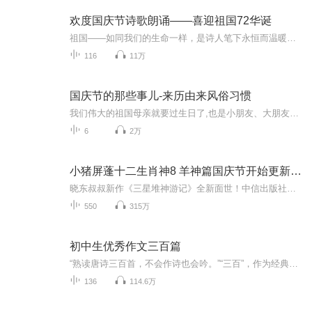
欢度国庆节诗歌朗诵——喜迎祖国72华诞
祖国——如同我们的生命一样，是诗人笔下永恒而温暖的主题。在祖国72周年华诞来临之际，特创建这个诗歌朗诵专辑，诵读经典爱国篇章，和大家一起歌颂祖国，向国庆的献礼！祝愿伟大的祖国繁荣富强，祝愿大家国庆节快乐，度过平安快乐的黄金周假期！
116
11万
国庆节的那些事儿-来历由来风俗习惯
我们伟大的祖国母亲就要过生日了,也是小朋友、大朋友们最喜欢的“国庆小长假”或说“黄金周”还有说”国庆7天乐”的，说法真是不一而足。那么“国庆节”是怎么来的？自古以来国庆节怎么庆贺？新中国国庆节的来历，以及新中国国庆节的庆贺方式又有哪些呢？ ...
6
2万
小猪屏蓬十二生肖神8 羊神篇国庆节开始更新啦！
晓东叔叔新作《三星堆神游记》全新面世！中信出版社出版！京东当当淘宝均有售！点蓝色字收听——《小猪屏蓬爆笑日记2024》《小猪屏蓬爆笑日记2》《小猪屏蓬爆笑日记1》让你笑得喘不上气！《我进故宫当富翁——小猪屏蓬故宫财商笔记》教你成为大富翁！《小...
550
315万
初中生优秀作文三百篇
“熟读唐诗三百首，不会作诗也会吟。”“三百”，作为经典的文选概念，源远流长。而今，海选的中国好作文，精选全国各大赛事获奖作文，篇篇都有值得借鉴的具体而微的写作亮点。借鉴经典，为我所用。
136
114.6万