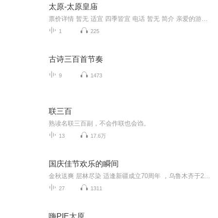
太原-太原皇庙
票价详情 暂无 适宜 四季皆宜 电话 暂无 简介 亲爱的游客朋友，您现在来到的就是太原皇庙。太原皇庙，在城区五一路南段东侧，占地面积约11000平方米。 太原皇庙是明、清两代帝王、皇族和文武-祭祀先祖和庆典的场所。现存皇庙建制仅存太原这一孤例。太原皇庙比北京的太庙早建48年。它的建筑特点采用黄琉璃瓦顶及龙形装饰，是人世间最高的等级，在山西也仅此一例。 太原皇庙是一处宫殿式的古建筑群，明、清各代虽有修葺，但总体布局和砖木结构还保留了明代的特色。它前院豪华壮丽，中院气势磅礴，后院古朴简洁，是古建筑群的精华。中院是主院，又分三重院落。后宫则用立粉贴金的苏式人物彩画，是清代重修时绘制的。三座宫殿，是祭祀、庆典的地方，仅按明代礼制，后宫应为寝宫。中间供奉朱棡的高祖恒黄帝懿祖，东首供奉曾祖裕黄帝熙祖，西首供奉祖淳黄帝仁祖。 皇庙的祭典，在洪武元年已有定例，凡每年的“四孟”，即孟春，孟夏，孟秋，孟冬的朔门进行祭祀皇家先祉。以后又改为春以清明，夏以端午，秋以中元，冬以冬至作为祭祖的日子。祭时除三牲、黍、稷外，还供奉时鲜的果品、蔬菜。此外，凡京城有关登极、巡幸、上谥、葬陵、册立、冠婚等大事及晋王府的喜庆事宜，也都要在这里奉告祖先。 清代承袭了明代的礼制，皇庙依然成力供奉列圣功臣的地方，列为大祀。 好了，太原皇庙就为您介绍到这儿，下面的时间就交给您，进去感受一下太原皇庙的庄严肃穆吧！我是链景旅行小秘书，祝您旅途愉快！ 音频来源于链景旅行
1
225
古诗三百首节奏
9
1473
联三百
熟读名联三百副，不会作联也会诌。
13
17.6万
国庆佳节欢乐的瞬间
金秋送爽 层林尽染 适逢新疆成立70周年 ，乌鲁木齐于2025年9月23日迎来党中央和习大大带领的慰问团。新疆各族群众欢欣鼓舞，热烈欢迎。
27
1311
嗨PIE太原