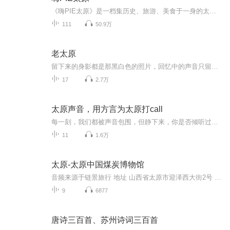
《嗨PIE太原》是一档集历史、旅游、美食于一身的太原最接地气的休闲娱乐脱口秀节目！我们以最“嗨”的方式带领听众去感受太原的文化和风情，以及太原好吃好喝好玩儿的地方，当然还有本地弄潮儿作客！“PIE”即太原方言“谝”字读音piē。用最“嗨”的方式...
111
50.9万
老太原
留下来的身影都是那黑白色的照片，回忆中的声音只留在老人们的脑海，太原这座古城里的故事，很少有人知道，让我讲给你听。
17
2.7万
太原声音，用方言为太原打call
每一刻，我们都被声音包围，但静下来，你是否倾听过一座城市的声音，在人生的十字路口，我们总是行色匆匆，有时的停下脚步，只是为了欣赏不一样的风景，也赋予自己不一样的心境。然而有个声音，她在踌躇时提示我们出发；在迷茫时指引我们方向；她让我们看见了该走的路，也让我们更坚定的，踏出了每一步。她提醒我们，应该忠于自己，不为浮华动摇，告诉我们，应该坚持向前，不畏前路忐忑。在你想去，将去和去过的每一个地点，在你前行，停止和抉择的每一个瞬间。这个城市里各种喧嚣的声音，与你一路相随。
11
1.6万
太原-太原中国煤炭博物馆
音频来源于链景旅行 地址 山西省太原市迎泽西大街2号 票价描述 售票时间：上午8:00——下午5:00 开放时间 8:00—18:00 乘车信息 乘飞机：（机场大巴）机场——龙城大街——滨河东路——迎泽大桥——中国煤炭博物馆。乘火车：从火车站乘1路、611路、618路、...
9
6877
唐诗三百首、苏州诗词三百首