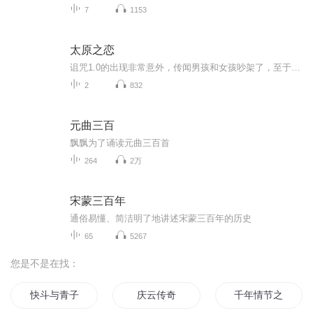
7
1153
太原之恋
诅咒1.0的出现非常意外，传闻男孩和女孩吵架了，至于为什么吵架已经无从查证，只知道事情结束后女孩恨透了男孩，所以编写了诅咒1.0.......
2
832
元曲三百
飘飘为了诵读元曲三百首
264
2万
宋蒙三百年
通俗易懂、简洁明了地讲述宋蒙三百年的历史
65
5267
您是不是在找：
快斗与青子的情人节
庆云传奇
千年情节之三生三