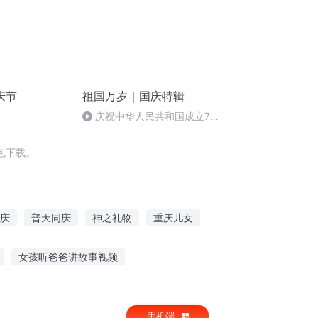
庆节
祖国万岁｜国庆特辑
庆祝中华人民共和国成立73
周年 天安门广场举行升国旗仪式
包下载。
庆
普天同庆
神之礼物
重庆儿女
歌行
嘉庆皇帝
安庆年记事
女孩听爸爸讲故事视频
学讲故事小练笔
听故事经典节目有那些
手机端