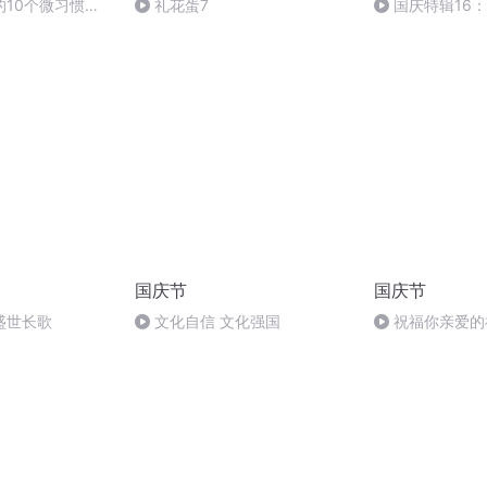
10个微习惯
礼花蛋7
国庆特辑16
民日报
胡 东方红+一般
国庆节
国庆节
盛世长歌
文化自信 文化强国
祝福你亲爱的