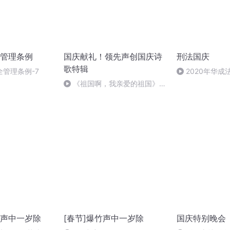
管理条例
国庆献礼！领先声创国庆诗
刑法国庆
歌特辑
管理条例-7
2020年华
刑法陈 (26)
《祖国啊，我亲爱的祖国》温
婉
声中一岁除
[春节]爆竹声中一岁除
国庆特别晚会