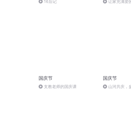
16后记
让家充满爱的
（上）——人
国庆节
国庆节
支教老师的国庆课
山河共庆，