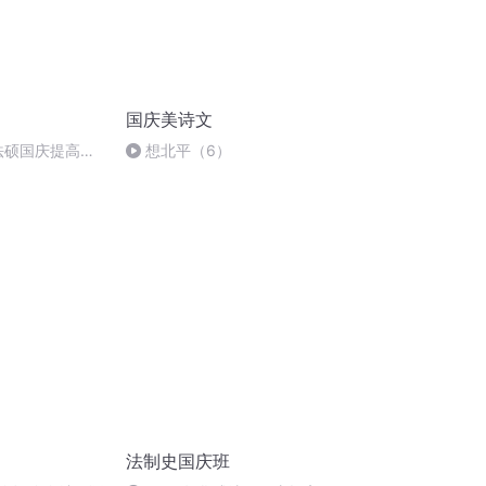
国庆美诗文
成法硕国庆提高班
想北平（6）
法制史国庆班