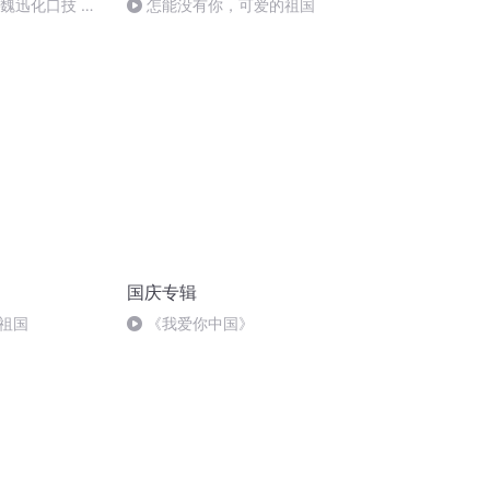
：魏迅化口技 二
怎能没有你，可爱的祖国
唱法和原生态
国庆专辑
祖国
《我爱你中国》