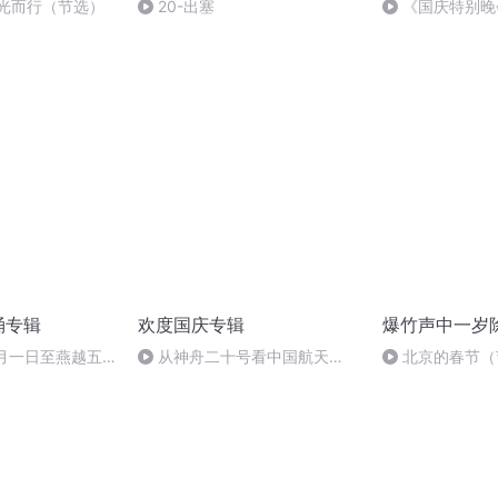
向光而行（节选）
20-出塞
《国庆特别晚
诵专辑
欢度国庆专辑
爆竹声中一岁
十月一日至燕越五
从神舟二十号看中国航天
北京的春节（
赋》组律18首
的“隐形实力”
诵