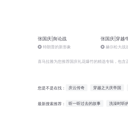
张国庆|舆论战
张国庆|穿越
特朗普的新形象
赫尔松大战
突的关键之战
喜马拉雅为您推荐国庆礼花爆竹的精选专辑，包含
庆云传奇
穿越之大庆帝国
您是不是在找：
大庆皇太子
庆元纪年
庆
听一听过去的故事
洗澡时听
最新搜索推荐：
重生西门庆
生命的礼物
恐怖故事用什么软件听
山东