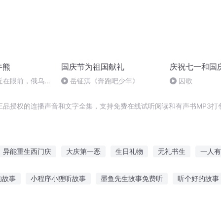
牛熊
国庆节为祖国献礼
庆祝七一和国
近在眼前，俄乌冲
岳钲淇《奔跑吧少年》
囚歌
，将会如何发展？
正品授权的连播声音和文字全集，支持免费在线试听阅读和有声书MP3打
异能重生西门庆
大庆第一恶
生日礼物
无礼书生
一人有
阳成长手札
爆宠萌妃王爷有礼了
重生之爱的礼物
庆余年之长
的故事
小程序小狸听故事
墨鱼先生故事免费听
听个好的故事
鬼故事在线听
汤姆听鬼故事的题
听老师讲革命战士故事
听同