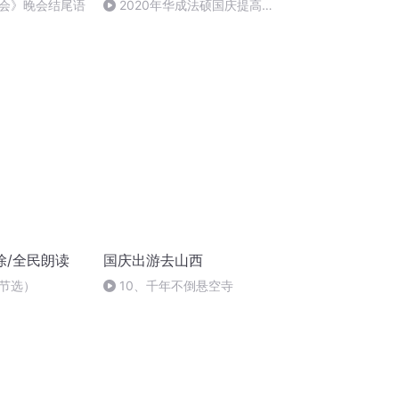
会》晚会结尾语
2020年华成法硕国庆提高班
法制史马志冰 (12)
除/全民朗读
国庆出游去山西
节选）
10、千年不倒悬空寺