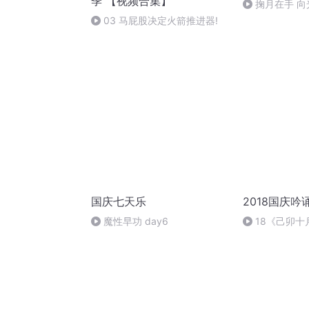
季 【视频合集】
掬月在手 
03 马屁股决定火箭推进器!
国庆七天乐
2018国庆吟
魔性早功 day6
18《己卯
日罹狴犴有感而
文天祥 自由吟