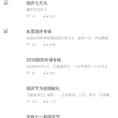
国庆七天乐
魔性早功练习
10
1518
欢度国庆专辑
本辑以诗歌和歌颂祖国文章为主，金秋十月，丹桂飘香，在这个充满丰收喜悦的季节里，我们满怀激动和自豪，迎来了中华人民共和国76周年华诞。这不仅是一个庄重的纪念日，更是全体中华儿女共同欢庆的盛大的节日，承载着深厚的民族情感和历史意义.
167
6788
2018国庆吟诵专辑
2018年10月1日，正值国庆日。一大早看到一个公号文章，正是文天祥的《己卯十月一日至燕越五日罹狴犴有感而赋》。当然，彼十一非当今的十一。不过数字的巧合还是让人感触，今天拿来读一读，体味一番历史英杰的民族情怀，恰也当时。 根据诗题来看，这组诗是写于十月一日至十月五日之间，是文天祥被俘之后所作，这些诗作不仅有凛凛正气，更也能看的到他百端交集的复杂情感。另一首于右任先生的《望大陆》，微信公号有称《望乡》，一句“山之上国之殇”荡气回肠，一并兴起拿来读了一读。仓促间多有瑕疵...
38
2592
国庆节为祖国献礼
【蔡蔡演艺】课程﹣-﹣主持表演，口才，声乐，中国舞，民族舞。独特的小舞台，专业的录音棚，每一位同学都能成为优秀的小明星。独特的教学模式，轻松上课，快乐学习！知名主持人，舞蹈家，高级教师任职授课！江南总校：河沟街42号三楼 18545856430江北分校...
215
1.7万
庆祝七一和国庆节