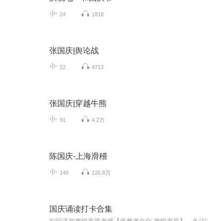
24
1818
张国庆|舆论战
22
4713
张国庆|穿越牛熊
91
4.2万
陈国庆-上海滑稽
149
126.8万
国庆诵读打卡合集