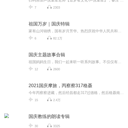
扫码添加声悦童星老师【造梦者文化-声悦童星】，备注“诵读打卡”报名，已添加好友的，直接发送“诵读打卡”报名，报名成功后进入社群。
7
2303
祖国万岁｜国庆特辑
家有山河锦绣，国有岁月芳华。热烈庆祝中华人民共和国成立73周年！
6
82.1万
国庆主题故事合辑
祖国妈妈生日，我们一起来听一听系列故事。不仅仅有《我的祖国》，还有红军故事，也有关于战争的故事，让大家体会到和平年代的不易。
12
2600
2021国庆摩旅，丙察察317格聂
今年丙察察进藏，然后经昌都走317过德格，然后格聂南线，最后沙溪古镇收尾。
15
2.4万
国庆教练的朗读专辑
30
3325