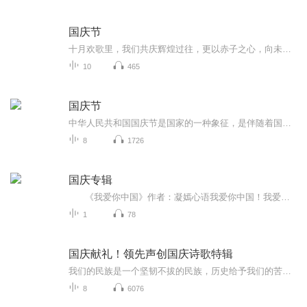
国庆节
十月欢歌里，我们共庆辉煌过往，更以赤子之心，向未来书写滚烫的誓言——这盛世，值得我们以热爱相拥。
10
465
国庆节
中华人民共和国国庆节是国家的一种象征，是伴随着国家的出现而出现的。让我们用诗歌朗诵歌颂祖国的繁荣富强，国泰民安。
8
1726
国庆专辑
《我爱你中国》作者：凝嫣心语我爱你中国！我爱你春天蓬勃的秧苗；我爱你秋日金黄的硕果。我爱你中国！我爱你青松气质，我爱你红梅品格！我爱你家乡的甜蔗好像乳汁滋润着我的心窝。我爱你中国，我要把最美的歌儿献给你，我的母亲我的祖国。我爱你中国，我爱...
1
78
国庆献礼！领先声创国庆诗歌特辑
我们的民族是一个坚韧不拔的民族，历史给予我们的苦难都变成了闪着金光的勋章！我们的国家是一个龙腾虎跃的国家，那条巨龙正以不可阻挡之势崛起于神奇的东方！------------------------------------------------值此祖国70周年华诞之际，领先声创以诗歌向祖国献礼！用我们的声音、用我们的热血、用我们的灵魂诵读经典爱国篇章，歌颂我们的祖国！永远繁荣富强！
8
6076