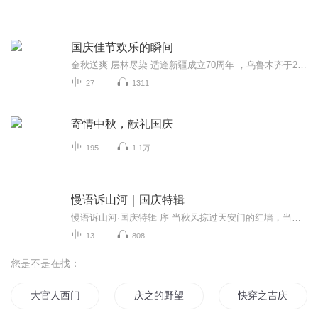
国庆佳节欢乐的瞬间
金秋送爽 层林尽染 适逢新疆成立70周年 ，乌鲁木齐于2025年9月23日迎来党中央和习大大带领的慰问团。新疆各族群众欢欣鼓舞，热烈欢迎。
27
1311
寄情中秋，献礼国庆
195
1.1万
慢语诉山河｜国庆特辑
慢语诉山河·国庆特辑 序 当秋风掠过天安门的红墙，当桂香漫过万里长江的碧波，我总愿慢下脚步，以声为笔，轻轻描摹这山河的模样。 不必追赶喧嚣的潮，也无需堆砌华丽的词——这一辑里，每一段朗诵都是心底的低语：是对着塞北草原的星子说“国泰”，是向着...
13
808
您是不是在找：
大官人西门庆
庆之的野望
快穿之吉庆有余