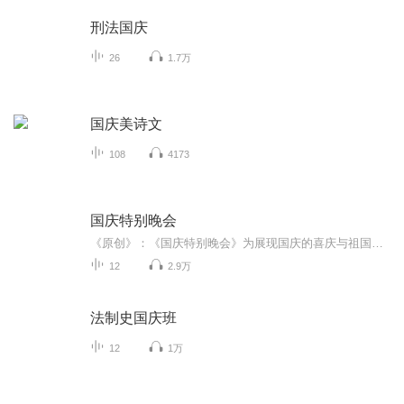
刑法国庆
26
1.7万
国庆美诗文
108
4173
国庆特别晚会
《原创》：《国庆特别晚会》为展现国庆的喜庆与祖国的深情我将以具体的场景切入从清晨升旗的庄严到街头巷尾的欢庆到历史与当下的交融，用优美的笔触传递对祖国的热爱与自豪！用诗歌和情感美文形式，歌颂祖国的繁荣富强，祝人民幸福安康！
12
2.9万
法制史国庆班
12
1万