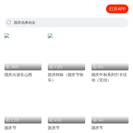
打开APP
国庆动来动去
5805
1.6万
635
国庆出游去山西
国庆特辑（国庆节快
国庆中秋系列打卡活
乐）
动（完结）
2.1万
4542
543
国庆节
国庆节
国庆节