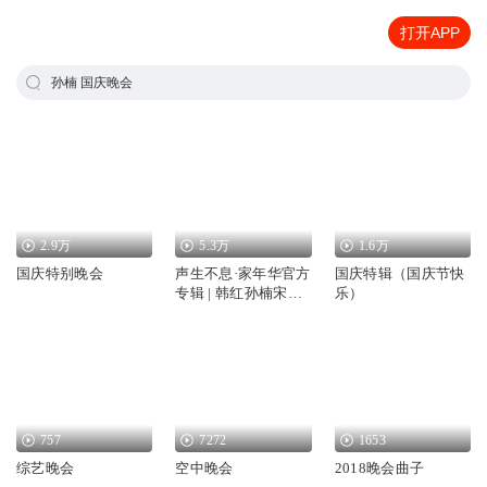
打开APP
孙楠 国庆晚会
2.9万
5.3万
1.6万
国庆特别晚会
声生不息·家年华官方
国庆特辑（国庆节快
专辑 | 韩红孙楠宋亚
乐）
轩
757
7272
1653
综艺晚会
空中晚会
2018晚会曲子