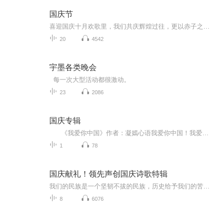
国庆节
喜迎国庆十月欢歌里，我们共庆辉煌过往，更以赤子之心，向未来书写滚烫的誓言——这盛世，值得我们以热爱相拥。
20
4542
宇墨各类晚会
每一次大型活动都很激动。
23
2086
国庆专辑
《我爱你中国》作者：凝嫣心语我爱你中国！我爱你春天蓬勃的秧苗；我爱你秋日金黄的硕果。我爱你中国！我爱你青松气质，我爱你红梅品格！我爱你家乡的甜蔗好像乳汁滋润着我的心窝。我爱你中国，我要把最美的歌儿献给你，我的母亲我的祖国。我爱你中国，我爱...
1
78
国庆献礼！领先声创国庆诗歌特辑
我们的民族是一个坚韧不拔的民族，历史给予我们的苦难都变成了闪着金光的勋章！我们的国家是一个龙腾虎跃的国家，那条巨龙正以不可阻挡之势崛起于神奇的东方！------------------------------------------------值此祖国70周年华诞之际，领先声创以诗歌向祖国献礼！用我们的声音、用我们的热血、用我们的灵魂诵读经典爱国篇章，歌颂我们的祖国！永远繁荣富强！
8
6076