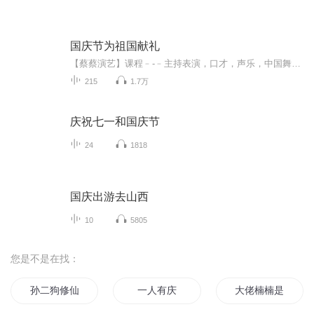
国庆节为祖国献礼
【蔡蔡演艺】课程﹣-﹣主持表演，口才，声乐，中国舞，民族舞。独特的小舞台，专业的录音棚，每一位同学都能成为优秀的小明星。独特的教学模式，轻松上课，快乐学习！知名主持人，舞蹈家，高级教师任职授课！江南总校：河沟街42号三楼 18545856430江北分校...
215
1.7万
庆祝七一和国庆节
24
1818
国庆出游去山西
10
5805
您是不是在找：
孙二狗修仙记
一人有庆
大佬楠楠是团宠