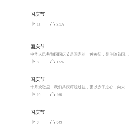
国庆节
11
2.1万
国庆节
中华人民共和国国庆节是国家的一种象征，是伴随着国家的出现而出现的。让我们用诗歌朗诵歌颂祖国的繁荣富强，国泰民安。
8
1726
国庆节
十月欢歌里，我们共庆辉煌过往，更以赤子之心，向未来书写滚烫的誓言——这盛世，值得我们以热爱相拥。
10
465
国庆节
3
543