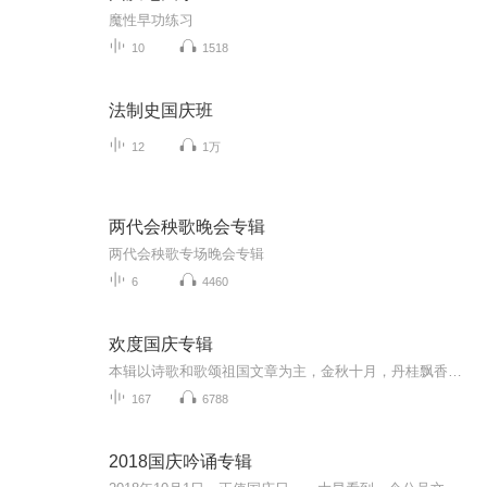
魔性早功练习
10
1518
法制史国庆班
12
1万
两代会秧歌晚会专辑
两代会秧歌专场晚会专辑
6
4460
欢度国庆专辑
本辑以诗歌和歌颂祖国文章为主，金秋十月，丹桂飘香，在这个充满丰收喜悦的季节里，我们满怀激动和自豪，迎来了中华人民共和国76周年华诞。这不仅是一个庄重的纪念日，更是全体中华儿女共同欢庆的盛大的节日，承载着深厚的民族情感和历史意义.
167
6788
2018国庆吟诵专辑