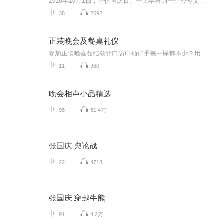
2018年10月1日，正值国庆日。一大早看到一个公号文章，正是文天祥的《己卯十月一日至燕越五日罹狴犴有感而赋》。当然，彼十一非当今的十一。不过数字的巧合还是让人感触，今天拿来读一读，体味一番历史英杰的民族情怀，恰也当时。 根据诗题来看，这组诗是写于十月一日至十月五日之间，是文天祥被俘之后所作，这些诗作不仅有凛凛正气，更也能看的到他百端交集的复杂情感。另一首于右任先生的《望大陆》，微信公号有称《望乡》，一句“山之上国之殇”荡气回肠，一并兴起拿来读了一读。仓促间多有瑕疵...
38
2592
正装晚会及餐桌礼仪
参加正装晚会领结领针口袋巾袖扣手表一样都不少？用过的西餐刀叉放回了原处？拿起面包盘里的面包就一口口的咬着吃？ 化繁为简才是着装正道小小面包也有BMW法则双语教你学校英语书上学不到的礼节知识
11
960
晚会相声小品精选
98
81.4万
张国庆|舆论战
22
4713
张国庆|穿越牛熊
91
4.2万