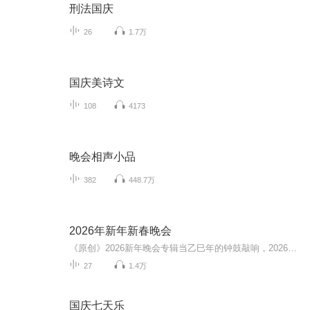
刑法国庆
26
1.7万
国庆美诗文
108
4173
晚会相声小品
382
448.7万
2026年新年新春晚会
《原创》2026新年晚会专辑当乙巳年的钟鼓敲响，2026新年晚会专辑携满格暖意与昂扬锐气而来，为辞旧迎新的时刻镌刻专属声影记忆。这张专辑以“骐骥驰骋 势不可挡”为精神内核，将传统美学与时代活力熔铸一炉，多元素情感风与匠心编排交织成篇，这里有童话故...
27
1.4万
国庆七天乐