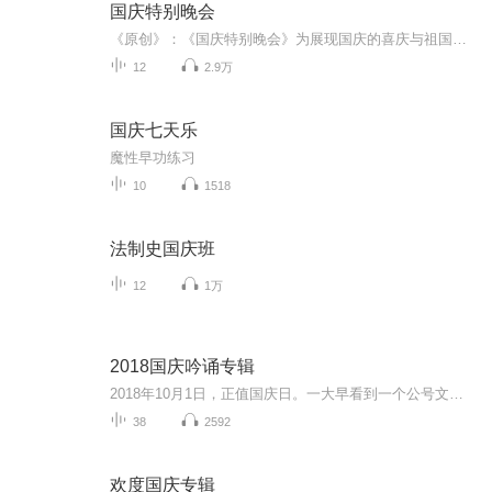
国庆特别晚会
《原创》：《国庆特别晚会》为展现国庆的喜庆与祖国的深情我将以具体的场景切入从清晨升旗的庄严到街头巷尾的欢庆到历史与当下的交融，用优美的笔触传递对祖国的热爱与自豪！用诗歌和情感美文形式，歌颂祖国的繁荣富强，祝人民幸福安康！
12
2.9万
国庆七天乐
魔性早功练习
10
1518
法制史国庆班
12
1万
2018国庆吟诵专辑
2018年10月1日，正值国庆日。一大早看到一个公号文章，正是文天祥的《己卯十月一日至燕越五日罹狴犴有感而赋》。当然，彼十一非当今的十一。不过数字的巧合还是让人感触，今天拿来读一读，体味一番历史英杰的民族情怀，恰也当时。 根据诗题来看，这组诗是写于十月一日至十月五日之间，是文天祥被俘之后所作，这些诗作不仅有凛凛正气，更也能看的到他百端交集的复杂情感。另一首于右任先生的《望大陆》，微信公号有称《望乡》，一句“山之上国之殇”荡气回肠，一并兴起拿来读了一读。仓促间多有瑕疵...
38
2592
欢度国庆专辑