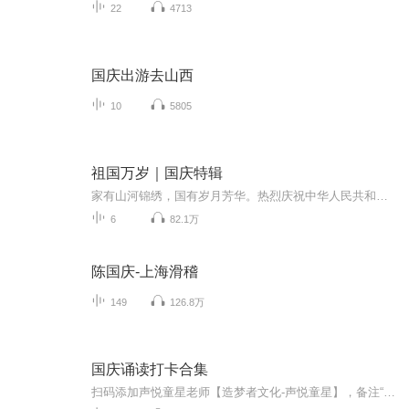
22
4713
国庆出游去山西
10
5805
祖国万岁｜国庆特辑
家有山河锦绣，国有岁月芳华。热烈庆祝中华人民共和国成立73周年！
6
82.1万
陈国庆-上海滑稽
149
126.8万
国庆诵读打卡合集
扫码添加声悦童星老师【造梦者文化-声悦童星】，备注“诵读打卡”报名，已添加好友的，直接发送“诵读打卡”报名，报名成功后进入社群。