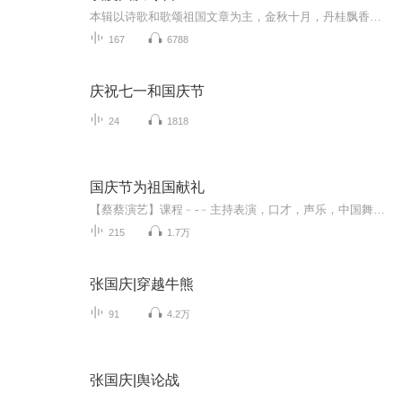
本辑以诗歌和歌颂祖国文章为主，金秋十月，丹桂飘香，在这个充满丰收喜悦的季节里，我们满怀激动和自豪，迎来了中华人民共和国76周年华诞。这不仅是一个庄重的纪念日，更是全体中华儿女共同欢庆的盛大的节日，承载着深厚的民族情感和历史意义.
167
6788
庆祝七一和国庆节
24
1818
国庆节为祖国献礼
【蔡蔡演艺】课程﹣-﹣主持表演，口才，声乐，中国舞，民族舞。独特的小舞台，专业的录音棚，每一位同学都能成为优秀的小明星。独特的教学模式，轻松上课，快乐学习！知名主持人，舞蹈家，高级教师任职授课！江南总校：河沟街42号三楼 18545856430江北分校...
215
1.7万
张国庆|穿越牛熊
91
4.2万
张国庆|舆论战