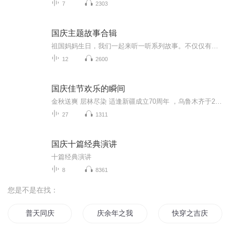
7
2303
国庆主题故事合辑
祖国妈妈生日，我们一起来听一听系列故事。不仅仅有《我的祖国》，还有红军故事，也有关于战争的故事，让大家体会到和平年代的不易。
12
2600
国庆佳节欢乐的瞬间
金秋送爽 层林尽染 适逢新疆成立70周年 ，乌鲁木齐于2025年9月23日迎来党中央和习大大带领的慰问团。新疆各族群众欢欣鼓舞，热烈欢迎。
27
1311
国庆十篇经典演讲
十篇经典演讲
8
8361
您是不是在找：
普天同庆
庆余年之我叫王启年
快穿之吉庆有余