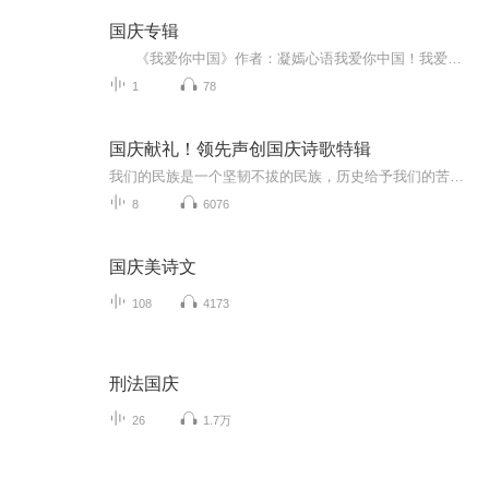
国庆专辑
《我爱你中国》作者：凝嫣心语我爱你中国！我爱你春天蓬勃的秧苗；我爱你秋日金黄的硕果。我爱你中国！我爱你青松气质，我爱你红梅品格！我爱你家乡的甜蔗好像乳汁滋润着我的心窝。我爱你中国，我要把最美的歌儿献给你，我的母亲我的祖国。我爱你中国，我爱...
1
78
国庆献礼！领先声创国庆诗歌特辑
我们的民族是一个坚韧不拔的民族，历史给予我们的苦难都变成了闪着金光的勋章！我们的国家是一个龙腾虎跃的国家，那条巨龙正以不可阻挡之势崛起于神奇的东方！------------------------------------------------值此祖国70周年华诞之际，领先声创以诗歌向祖国献礼！用我们的声音、用我们的热血、用我们的灵魂诵读经典爱国篇章，歌颂我们的祖国！永远繁荣富强！
8
6076
国庆美诗文
108
4173
刑法国庆
26
1.7万