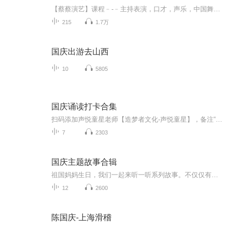
【蔡蔡演艺】课程﹣-﹣主持表演，口才，声乐，中国舞，民族舞。独特的小舞台，专业的录音棚，每一位同学都能成为优秀的小明星。独特的教学模式，轻松上课，快乐学习！知名主持人，舞蹈家，高级教师任职授课！江南总校：河沟街42号三楼 18545856430江北分校...
215
1.7万
国庆出游去山西
10
5805
国庆诵读打卡合集
扫码添加声悦童星老师【造梦者文化-声悦童星】，备注“诵读打卡”报名，已添加好友的，直接发送“诵读打卡”报名，报名成功后进入社群。
7
2303
国庆主题故事合辑
祖国妈妈生日，我们一起来听一听系列故事。不仅仅有《我的祖国》，还有红军故事，也有关于战争的故事，让大家体会到和平年代的不易。
12
2600
陈国庆-上海滑稽