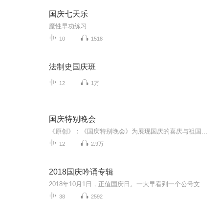
国庆七天乐
魔性早功练习
10
1518
法制史国庆班
12
1万
国庆特别晚会
《原创》：《国庆特别晚会》为展现国庆的喜庆与祖国的深情我将以具体的场景切入从清晨升旗的庄严到街头巷尾的欢庆到历史与当下的交融，用优美的笔触传递对祖国的热爱与自豪！用诗歌和情感美文形式，歌颂祖国的繁荣富强，祝人民幸福安康！
12
2.9万
2018国庆吟诵专辑
2018年10月1日，正值国庆日。一大早看到一个公号文章，正是文天祥的《己卯十月一日至燕越五日罹狴犴有感而赋》。当然，彼十一非当今的十一。不过数字的巧合还是让人感触，今天拿来读一读，体味一番历史英杰的民族情怀，恰也当时。 根据诗题来看，这组诗是写于十月一日至十月五日之间，是文天祥被俘之后所作，这些诗作不仅有凛凛正气，更也能看的到他百端交集的复杂情感。另一首于右任先生的《望大陆》，微信公号有称《望乡》，一句“山之上国之殇”荡气回肠，一并兴起拿来读了一读。仓促间多有瑕疵...
38
2592