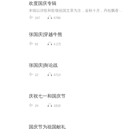
欢度国庆专辑
本辑以诗歌和歌颂祖国文章为主，金秋十月，丹桂飘香，在这个充满丰收喜悦的季节里，我们满怀激动和自豪，迎来了中华人民共和国76周年华诞。这不仅是一个庄重的纪念日，更是全体中华儿女共同欢庆的盛大的节日，承载着深厚的民族情感和历史意义.
167
6788
张国庆|穿越牛熊
91
4.2万
张国庆|舆论战
22
4713
庆祝七一和国庆节
24
1818
国庆节为祖国献礼