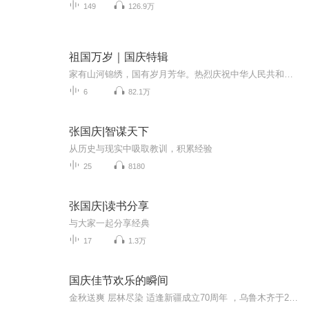
149
126.9万
祖国万岁｜国庆特辑
家有山河锦绣，国有岁月芳华。热烈庆祝中华人民共和国成立73周年！
6
82.1万
张国庆|智谋天下
从历史与现实中吸取教训，积累经验
25
8180
张国庆|读书分享
与大家一起分享经典
17
1.3万
国庆佳节欢乐的瞬间
金秋送爽 层林尽染 适逢新疆成立70周年 ，乌鲁木齐于2025年9月23日迎来党中央和习大大带领的慰问团。新疆各族群众欢欣鼓舞，热烈欢迎。