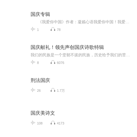
国庆专辑
《我爱你中国》作者：凝嫣心语我爱你中国！我爱你春天蓬勃的秧苗；我爱你秋日金黄的硕果。我爱你中国！我爱你青松气质，我爱你红梅品格！我爱你家乡的甜蔗好像乳汁滋润着我的心窝。我爱你中国，我要把最美的歌儿献给你，我的母亲我的祖国。我爱你中国，我爱...
1
78
国庆献礼！领先声创国庆诗歌特辑
我们的民族是一个坚韧不拔的民族，历史给予我们的苦难都变成了闪着金光的勋章！我们的国家是一个龙腾虎跃的国家，那条巨龙正以不可阻挡之势崛起于神奇的东方！------------------------------------------------值此祖国70周年华诞之际，领先声创以诗歌向祖国献礼！用我们的声音、用我们的热血、用我们的灵魂诵读经典爱国篇章，歌颂我们的祖国！永远繁荣富强！
8
6076
刑法国庆
26
1.7万
国庆美诗文
108
4173