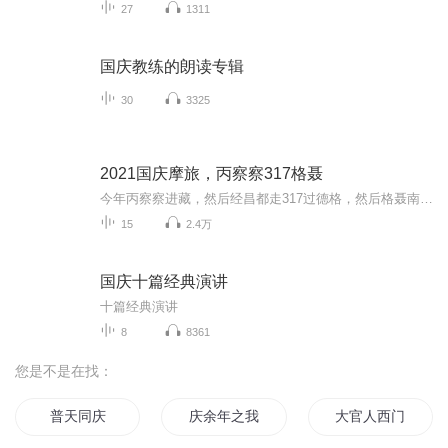
27
1311
国庆教练的朗读专辑
30
3325
2021国庆摩旅，丙察察317格聂
今年丙察察进藏，然后经昌都走317过德格，然后格聂南线，最后沙溪古镇收尾。
15
2.4万
国庆十篇经典演讲
十篇经典演讲
8
8361
您是不是在找：
普天同庆
庆余年之我叫王启年
大官人西门庆