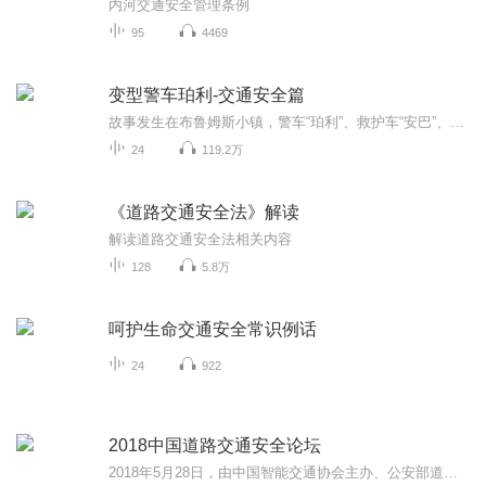
内河交通安全管理条例
95
4469
变型警车珀利-交通安全篇
故事发生在布鲁姆斯小镇，警车“珀利”、救护车“安巴”、消防车“罗伊”和直升飞机“海利”与小娟组成了救援队，保护着镇上人民的平安幸福的生活。凯文和多奇是两个活泼淘气的小学男生，经常因为不遵守交通规则陷入麻烦，幸好每一次都有救援队的大家出手...
24
119.2万
《道路交通安全法》解读
解读道路交通安全法相关内容
128
5.8万
呵护生命交通安全常识例话
24
922
2018中国道路交通安全论坛
2018年5月28日，由中国智能交通协会主办、公安部道路交通安全研究中心支持、中国人民公安大学交通管理学院协办的2018’中国（北京）道路交通安全论坛在中国国际展览中心隆重举行。此次论坛主题为“迈向新时代的道路交通安全发展之路”。