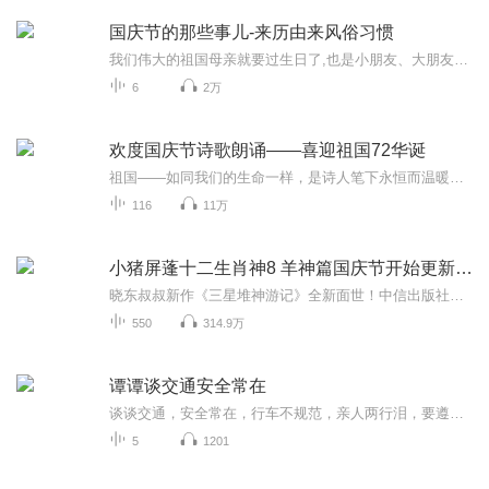
国庆节的那些事儿-来历由来风俗习惯
我们伟大的祖国母亲就要过生日了,也是小朋友、大朋友们最喜欢的“国庆小长假”或说“黄金周”还有说”国庆7天乐”的，说法真是不一而足。那么“国庆节”是怎么来的？自古以来国庆节怎么庆贺？新中国国庆节的来历，以及新中国国庆节的庆贺方式又有哪些呢？ ...
6
2万
欢度国庆节诗歌朗诵——喜迎祖国72华诞
祖国——如同我们的生命一样，是诗人笔下永恒而温暖的主题。在祖国72周年华诞来临之际，特创建这个诗歌朗诵专辑，诵读经典爱国篇章，和大家一起歌颂祖国，向国庆的献礼！祝愿伟大的祖国繁荣富强，祝愿大家国庆节快乐，度过平安快乐的黄金周假期！
116
11万
小猪屏蓬十二生肖神8 羊神篇国庆节开始更新啦！
晓东叔叔新作《三星堆神游记》全新面世！中信出版社出版！京东当当淘宝均有售！点蓝色字收听——《小猪屏蓬爆笑日记2024》《小猪屏蓬爆笑日记2》《小猪屏蓬爆笑日记1》让你笑得喘不上气！《我进故宫当富翁——小猪屏蓬故宫财商笔记》教你成为大富翁！《小...
550
314.9万
谭谭谈交通安全常在
谈谈交通，安全常在，行车不规范，亲人两行泪，要遵守交通规则，安全常在
5
1201