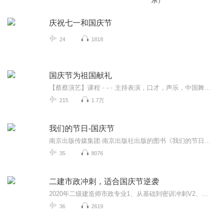
乐）
庆祝七一和国庆节
24
1818
国庆节为祖国献礼
【蔡蔡演艺】课程﹣-﹣主持表演，口才，声乐，中国舞，民族舞。独特的小舞台，专业的录音棚，每一位同学都能成为优秀的小明星。独特的教学模式，轻松上课，快乐学习！知名主持人，舞蹈家，高级教师任职授课！江南总校：河沟街42号三楼 18545856430江北分校...
215
1.7万
我们的节日-国庆节
南京出版传媒集团·南京出版社出版的图书《我们的节日》通过对中国节日文化和节日意义进行深度的挖掘，面向青少年群体构建独具特色的栏目内容，以此丰富春节、元宵节、清明节、端午节、七夕节、中秋节、重阳节等传统节日；六一节、教师节、国庆节等新兴节日的文化内涵和表现形式。促进青少年形成新的节日习俗，提升节日仪式感、认同感。音频作品由金陵朗读者联盟志愿者朗诵，南京音像出版社、金陵图书馆联合制作。
35
8076
二建市政冲刺，适合国庆节逆袭
2020年二级建造师市政专业1、从基础到密训冲刺V2、从精华课程到超压密押V3、0基础同步更新v4、持续更新到2020年考试V5、只要你跟着学让你一次稳拿证V6、渠道超压压题，超压三页纸等独家绝密压题!
36
2619