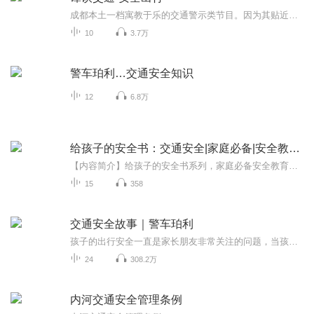
成都本土一档寓教于乐的交通警示类节目。因为其贴近大众的节目特色和诙谐幽默的主持特点，赢得了成都市民的一致好评。其中很多期经典节目，在全国各大电视台转载。受到了热烈的关注。
10
3.7万
警车珀利…交通安全知识
12
6.8万
给孩子的安全书：交通安全|家庭必备|安全教育|儿童
【内容简介】给孩子的安全书系列，家庭必备安全教育丛书。本书以充满童趣的语言，紧密围绕儿童成长的环境，带领孩子走进安全知识大世界，让他们在轻松愉快的阅读中养成良好的生活习惯，学做自己的安全小卫士。
15
358
交通安全故事｜警车珀利
孩子的出行安全一直是家长朋友非常关注的问题，当孩子离开父母的视线，他们该如何保护自己，让自己远离交通意外的伤害？从小培养孩子的安全意识，让孩子远离危险！故事集趣味性和警示性于一身，希望小朋友们喜欢！
24
308.2万
内河交通安全管理条例