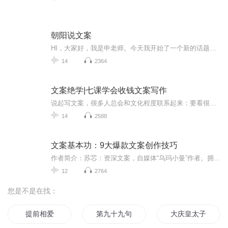
朝阳说文案
HI，大家好，我是申老师。今天我开始了一个新的话题——自媒体文案 现在很多的企业都在通过软文进行吸粉、活动宣传，大多是微信订阅号、今日头条、或知乎等。可是有些文案的宣传效果并不好，没人看，更没人转发，到底是为什么呢？ 大家都有这样的同感 ：这篇文章我看不下去！ 比如逻辑混乱、语言苍白、缺乏故事性、排版脏乱差等等。 抛开文章本身内容不说，这样的文章语言、逻辑、排版方面在硬伤 由朝阳老师，给大家逐一解决。
14
2364
文案绝学|七课学会收钱文案写作
说起写文案，很多人总会和文化程度联系起来：要看很多书，要一定的写作功底。这个误区埋没了很多潜在文案高手！ 真正好的文案不需要华丽的语言，也无需高深的创意，而是找到顾客的需求，针对需求提炼产品卖点，再用通俗易懂的文字描述出来！《文案绝学》是一套人人都能学会的销售文案写作方法，即使小学毕业，从没写过文案的人，只要照着模板，也能写出精彩的销售文案！
14
2588
文案基本功：9大爆款文案创作技巧
作者简介：苏芯：资深文案，自媒体“乌玛小曼”作者。拥有多年大型互联网公司文案策划、市场公关经验，服务过网易、今日头条等公司，在文案撰写、营销策划、新媒体运营等领域具有一线实战经验与独到的理论心得，擅长分享文案写作方法与技巧。数英网、知乎...
12
2764
您是不是在找：
提前相爱
第九十九句对不起
大庆皇太子