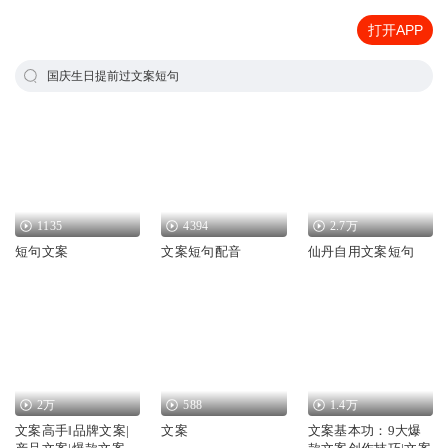
打开APP
国庆生日提前过文案短句
1135
4394
2.7万
短句文案
文案短句配音
仙丹自用文案短句
2万
588
1.4万
文案高手‖品牌文案|
文案
文案基本功：9大爆