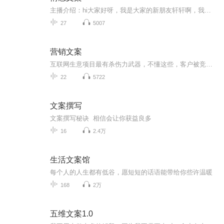
主播介绍：hi大家好呀，我是大家的新朋友轩轩啊，我出身一个书香门第，播音主持是我儿时的梦想经过努力也没辜负长辈们的期望。直到现在，也是保持对自己有声艺术的热爱和执着。我长着一张娃娃脸长相甜美，声线御姐女频是一个人们口中的逆龄中年少女，生活...
27
5007
营销文案
互联网生意项目最有杀伤力武器，不懂这些，客户被竞争对手抢光 很多人做生意项目不会写文案，不会设计海报，不会设计视频剧本，不会销售话术，不会写演讲稿，不会社群讲课，不会做营销型PPT。 如果不懂这些现实很残酷，残忍的告诉你，一切努力都白费。被竞争对手吊打，抢光你客户，那怎么办？怎么办？ 其实上魔文部落知识航母，给你魔力文案模板，快速搞定你的潜在客户 请加我微信13827273935带你一起体验使用魔文部落
22
5722
文案撰写
文案撰写秘诀 相信会让你获益良多
16
2.4万
生活文案馆
每个人的人生都有低谷，愿短短的话语能带给你些许温暖
168
2万
五维文案1.0