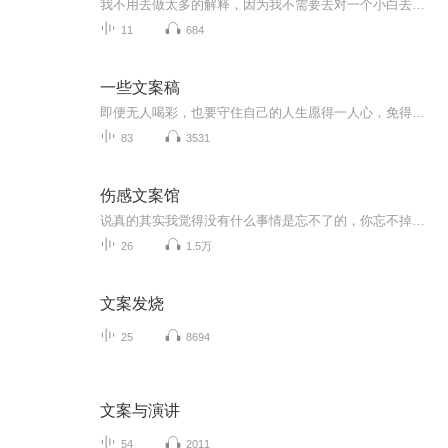
我不用去做太多的解释，因为我不需要去对一个小白去讲文案策划多么重要，直到你学习过我的一些免费干货而且去赚钱的时候，你自然会知道，无论如何你都要学会文案策划！我们在日常生活中，在所有的生意中，都需要文案策划。你有看过，不用文案说明的项目吗？你有看过，没有说出文字的演说吗？你有上过，不需要任何语言就能学习到的科目吗？文案无处不在，策划，就是我们生活的每个步骤。不会文案策划，到底有什么坏处？第一，你没有办法理解一些项目的思路，导致你没办法赚更多的钱，甚...
11
684
一些文案稿
即便无人喝彩，也要守住自己的人生愿得一人心，免得老相亲o(*￣︶￣*)o
83
3531
伤感文案馆
说真的其实我觉得没有什么事情是忘不了的，你忘不掉是因为你还对ta抱有幻想，可是你又知道ta也会想你吗?别自作多情了，人家可能早就全身而退了，就留你一个人再那走不出来…
26
1.5万
文案发烧
25
8694
文案与演讲
54
2011