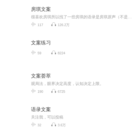
房琪文案
很喜欢房琪所以找了一些房琪的语录是房琪原声（不是我)我只是大自然的搬运工
117
126.2万
文案练习
59
8224
文案荟萃
观局️法，眼界决定高度，认知决定上限。
190
6725
语录文案
关注我，可以投稿
32
3.6万