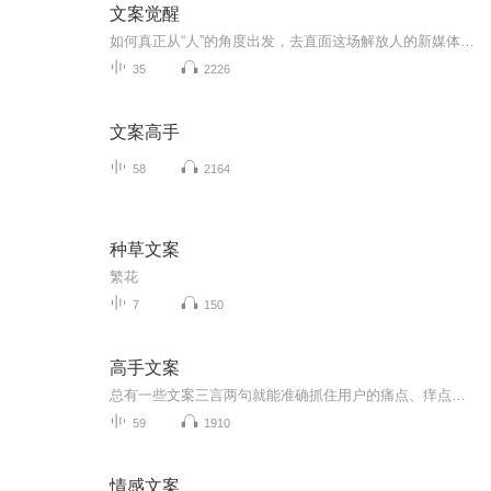
文案觉醒
如何真正从“人”的角度出发，去直面这场解放人的新媒体传播变革？如何面临变革中的困境和挑战？ 《文案觉醒：激活新媒体人内容创作的本能》指引新媒体行业的内容创作人系统思考新媒体内容创作的方法。 主讲文案创作方法论——内容涉及你所关心的命...
35
2226
文案高手
58
2164
种草文案
繁花
7
150
高手文案
总有一些文案三言两句就能准确抓住用户的痛点、痒点、卖点，让人莞尔，让人感同身受，乃至让人忍不住拍案叫绝。当然，能戳中人心的不只有简短，长的也有。比如，百雀羚在母亲节推出的可媲美谍战片的神广告《一九三一》。开篇两张照片，摩登女郎、口红、旗...
59
1910
情感文案