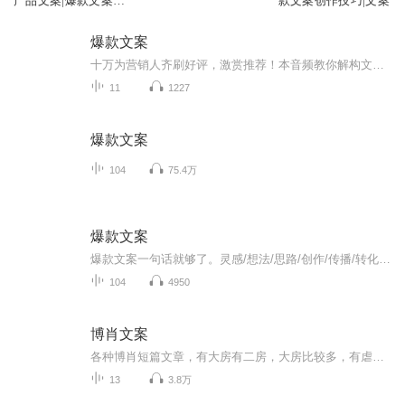
产品文案|爆款文案‖
款文案创作技巧|文案
写作指南
爆款文案
十万为营销人齐刷好评，激赏推荐！本音频教你解构文案打动人的四大黄金法则，公开18种文案写法，75篇实战案例，手把手教你写出爆款销售力！...
11
1227
爆款文案
104
75.4万
爆款文案
爆款文案一句话就够了。灵感/想法/思路/创作/传播/转化当今社会最重要的营销就是“书名”“标题”“称号”以及“经典台词”等这些能够瞬间刺激受重心坎，并掌握对方心理活动的一句话即称为广告文案力。文案就如同销售人员的口才一样重要网络营销所造成的新...
104
4950
博肖文案
各种博肖短篇文章，有大房有二房，大房比较多，有虐有甜。郑重声明！所有文章都是本人原创，侵权必究！
13
3.8万