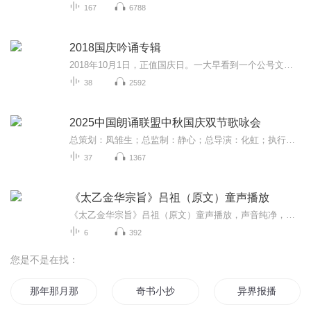
167
6788
2018国庆吟诵专辑
2018年10月1日，正值国庆日。一大早看到一个公号文章，正是文天祥的《己卯十月一日至燕越五日罹狴犴有感而赋》。当然，彼十一非当今的十一。不过数字的巧合还是让人感触，今天拿来读一读，体味一番历史英杰的民族情怀，恰也当时。 根据诗题来看，这组诗是写于十月一日至十月五日之间，是文天祥被俘之后所作，这些诗作不仅有凛凛正气，更也能看的到他百端交集的复杂情感。另一首于右任先生的《望大陆》，微信公号有称《望乡》，一句“山之上国之殇”荡气回肠，一并兴起拿来读了一读。仓促间多有瑕疵...
38
2592
2025中国朗诵联盟中秋国庆双节歌咏会
总策划：凤雏生；总监制：静心；总导演：化虹；执行总监：莺子；执行导演：橙夏；主持人：静心、化虹、橙夏
37
1367
《太乙金华宗旨》吕祖（原文）童声播放
《太乙金华宗旨》吕祖（原文）童声播放，声音纯净，适合反复收听。
6
392
您是不是在找：
那年那月那时节
奇书小抄
异界报播