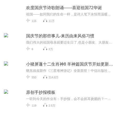
欢度国庆节诗歌朗诵——喜迎祖国72华诞
祖国——如同我们的生命一样，是诗人笔下永恒而温暖的主题。在祖国72周年华诞来临之际，特创建这个诗歌朗诵专辑，诵读经典爱国篇章，和大家一起歌颂祖国，向国庆的献礼！祝愿伟大的祖国繁荣富强，祝愿大家国庆节快乐，度过平安快乐的黄金周假期！
116
11万
国庆节的那些事儿-来历由来风俗习惯
我们伟大的祖国母亲就要过生日了,也是小朋友、大朋友们最喜欢的“国庆小长假”或说“黄金周”还有说”国庆7天乐”的，说法真是不一而足。那么“国庆节”是怎么来的？自古以来国庆节怎么庆贺？新中国国庆节的来历，以及新中国国庆节的庆贺方式又有哪些呢？ ...
6
2万
小猪屏蓬十二生肖神8 羊神篇国庆节开始更新啦！
晓东叔叔新作《三星堆神游记》全新面世！中信出版社出版！京东当当淘宝均有售！点蓝色字收听——《小猪屏蓬爆笑日记2024》《小猪屏蓬爆笑日记2》《小猪屏蓬爆笑日记1》让你笑得喘不上气！《我进故宫当富翁——小猪屏蓬故宫财商笔记》教你成为大富翁！《小...
550
314.8万
原创手抄报模板
一听到今天的作业有：手抄报，会不会抓耳挠腮的？一起来看看，总有您需要的模板在这里。
119
2.5万