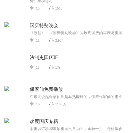
魔性早功练习
10
1518
国庆特别晚会
《原创》：《国庆特别晚会》为展现国庆的喜庆与祖国的深情我将以具体的场景切入从清晨升旗的庄严到街头巷尾的欢庆到历史与当下的交融，用优美的笔触传递对祖国的热爱与自豪！用诗歌和情感美文形式，歌颂祖国的繁荣富强，祝人民幸福安康！
12
2.9万
法制史国庆班
12
1万
保家仙免费播放
在东北说起保家仙那是耳熟能详的，供奉保家仙的也不在少数，我与保家仙的渊源要从我小时候的一次拜仙说起......
160
116.5万
欢度国庆专辑
本辑以诗歌和歌颂祖国文章为主，金秋十月，丹桂飘香，在这个充满丰收喜悦的季节里，我们满怀激动和自豪，迎来了中华人民共和国76周年华诞。这不仅是一个庄重的纪念日，更是全体中华儿女共同欢庆的盛大的节日，承载着深厚的民族情感和历史意义.