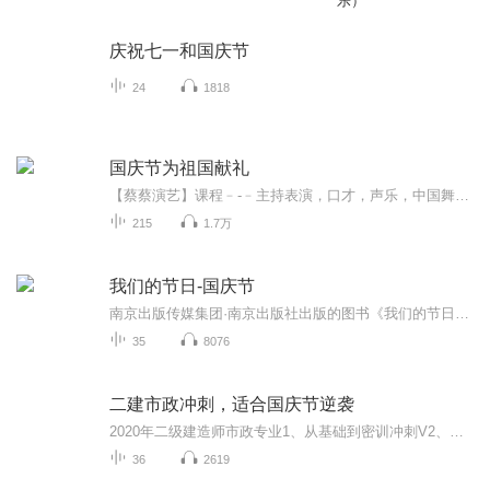
乐）
庆祝七一和国庆节
24
1818
国庆节为祖国献礼
【蔡蔡演艺】课程﹣-﹣主持表演，口才，声乐，中国舞，民族舞。独特的小舞台，专业的录音棚，每一位同学都能成为优秀的小明星。独特的教学模式，轻松上课，快乐学习！知名主持人，舞蹈家，高级教师任职授课！江南总校：河沟街42号三楼 18545856430江北分校...
215
1.7万
我们的节日-国庆节
南京出版传媒集团·南京出版社出版的图书《我们的节日》通过对中国节日文化和节日意义进行深度的挖掘，面向青少年群体构建独具特色的栏目内容，以此丰富春节、元宵节、清明节、端午节、七夕节、中秋节、重阳节等传统节日；六一节、教师节、国庆节等新兴节日的文化内涵和表现形式。促进青少年形成新的节日习俗，提升节日仪式感、认同感。音频作品由金陵朗读者联盟志愿者朗诵，南京音像出版社、金陵图书馆联合制作。
35
8076
二建市政冲刺，适合国庆节逆袭
2020年二级建造师市政专业1、从基础到密训冲刺V2、从精华课程到超压密押V3、0基础同步更新v4、持续更新到2020年考试V5、只要你跟着学让你一次稳拿证V6、渠道超压压题，超压三页纸等独家绝密压题!
36
2619