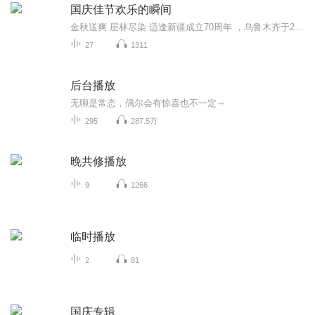
国庆佳节欢乐的瞬间
金秋送爽 层林尽染 适逢新疆成立70周年 ，乌鲁木齐于2025年9月23日迎来党中央和习大大带领的慰问团。新疆各族群众欢欣鼓舞，热烈欢迎。
27
1311
后台播放
无聊是常态，偶尔会有惊喜也不一定～
295
287.5万
晚共修播放
9
1266
临时播放
2
81
国庆专辑