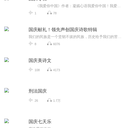
《我爱你中国》作者：凝嫣心语我爱你中国！我爱你春天蓬勃的秧苗；我爱你秋日金黄的硕果。我爱你中国！我爱你青松气质，我爱你红梅品格！我爱你家乡的甜蔗好像乳汁滋润着我的心窝。我爱你中国，我要把最美的歌儿献给你，我的母亲我的祖国。我爱你中国，我爱...
1
78
国庆献礼！领先声创国庆诗歌特辑
我们的民族是一个坚韧不拔的民族，历史给予我们的苦难都变成了闪着金光的勋章！我们的国家是一个龙腾虎跃的国家，那条巨龙正以不可阻挡之势崛起于神奇的东方！------------------------------------------------值此祖国70周年华诞之际，领先声创以诗歌向祖国献礼！用我们的声音、用我们的热血、用我们的灵魂诵读经典爱国篇章，歌颂我们的祖国！永远繁荣富强！
8
6076
国庆美诗文
108
4173
刑法国庆
26
1.7万
国庆七天乐