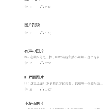
10
2863
图片跟读
15
1.7万
有声の图片
hi～这里四分之三怜，00后清新主播小姐姐～这个专辑是由四分之三怜与微笑小熊工作室合作出版，由于都是千怜的工作室，所以质量保障十分，如果您恶意差评，说明您眼睛要么是x了，要么就是您道德有问题～好啦，也当作是千怜500粉丝的福利专辑叭别对我说我喜欢你你廉价的喜欢抵不上夏天的一根雪糕
15
2035
叶罗丽图片
Hi！这里全是叶罗丽精灵梦的美图。我在每一张图后面都给大家留了点时间让大家把喜欢的图保存下来。如果你觉得这个图不太清晰，你可以私信找我要原图哦！
23
1.8万
小花仙图片