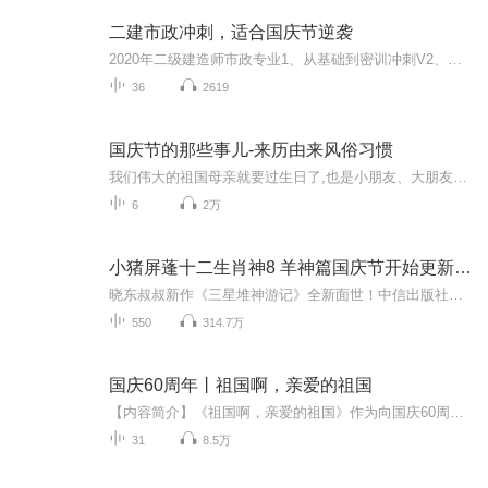
二建市政冲刺，适合国庆节逆袭
2020年二级建造师市政专业1、从基础到密训冲刺V2、从精华课程到超压密押V3、0基础同步更新v4、持续更新到2020年考试V5、只要你跟着学让你一次稳拿证V6、渠道超压压题，超压三页纸等独家绝密压题!
36
2619
国庆节的那些事儿-来历由来风俗习惯
我们伟大的祖国母亲就要过生日了,也是小朋友、大朋友们最喜欢的“国庆小长假”或说“黄金周”还有说”国庆7天乐”的，说法真是不一而足。那么“国庆节”是怎么来的？自古以来国庆节怎么庆贺？新中国国庆节的来历，以及新中国国庆节的庆贺方式又有哪些呢？ ...
6
2万
小猪屏蓬十二生肖神8 羊神篇国庆节开始更新啦！
晓东叔叔新作《三星堆神游记》全新面世！中信出版社出版！京东当当淘宝均有售！点蓝色字收听——《小猪屏蓬爆笑日记2024》《小猪屏蓬爆笑日记2》《小猪屏蓬爆笑日记1》让你笑得喘不上气！《我进故宫当富翁——小猪屏蓬故宫财商笔记》教你成为大富翁！《小...
550
314.7万
国庆60周年丨祖国啊，亲爱的祖国
【内容简介】《祖国啊，亲爱的祖国》作为向国庆60周年献礼的重点出版物，由当代著名诗人、河北省作家协会副主席、《诗选刊》杂志主编郁葱担任主编；由中央人民广播电台著名播音指导方明、雅坤和著名朗诵艺术家瞿弦和、张筠英联袂朗诵，倾情演绎。祖国，如...
31
8.5万