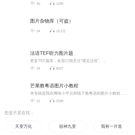
40
1296
图片杂物库（可盗）
34
10.5万
法语TEF听力图片题
更多TEF题库，欢迎订阅关注“遇见法语”。...
24
8337
芒果教粤语图片小教程
本专辑是我在网络小平台和线下教粤语的图片小教程，做成图片是方便传播保存下来哦！这些教程涉及生活各方面，而且是基础加地道口语都有，非常实用，建议保存！
22
1599
您是不是在找：
天变万化
祖神九变
我有一片造化海