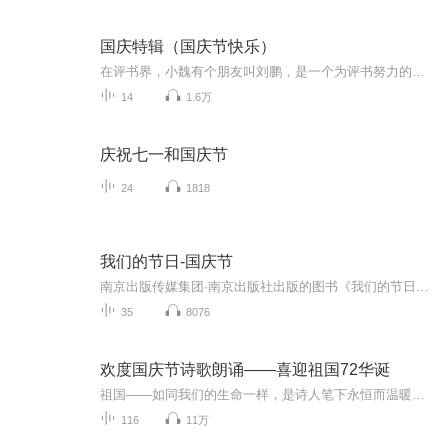
国庆特辑（国庆节快乐）
在评书界，小魏有个朋友叫刘鹏，是一个为评书努力的小伙子。在2021年国庆期间，他想弄个特辑，便烦劳我给他录个爱国题材的评书小段儿。这种事情，不是特殊情况，小魏一般不会拒绝，也就给其录了一个《鲁迅踢鬼》，等他传完，我再传到我的专辑里。另外，小...
14
1.6万
庆祝七一和国庆节
24
1818
我们的节日-国庆节
南京出版传媒集团·南京出版社出版的图书《我们的节日》通过对中国节日文化和节日意义进行深度的挖掘，面向青少年群体构建独具特色的栏目内容，以此丰富春节、元宵节、清明节、端午节、七夕节、中秋节、重阳节等传统节日；六一节、教师节、国庆节等新兴节日的文化内涵和表现形式。促进青少年形成新的节日习俗，提升节日仪式感、认同感。音频作品由金陵朗读者联盟志愿者朗诵，南京音像出版社、金陵图书馆联合制作。
35
8076
欢度国庆节诗歌朗诵——喜迎祖国72华诞
祖国——如同我们的生命一样，是诗人笔下永恒而温暖的主题。在祖国72周年华诞来临之际，特创建这个诗歌朗诵专辑，诵读经典爱国篇章，和大家一起歌颂祖国，向国庆的献礼！祝愿伟大的祖国繁荣富强，祝愿大家国庆节快乐，度过平安快乐的黄金周假期！
116
11万