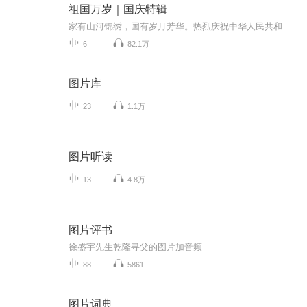
祖国万岁｜国庆特辑
家有山河锦绣，国有岁月芳华。热烈庆祝中华人民共和国成立73周年！
6
82.1万
图片库
23
1.1万
图片听读
13
4.8万
图片评书
徐盛宇先生乾隆寻父的图片加音频
88
5861
图片词典