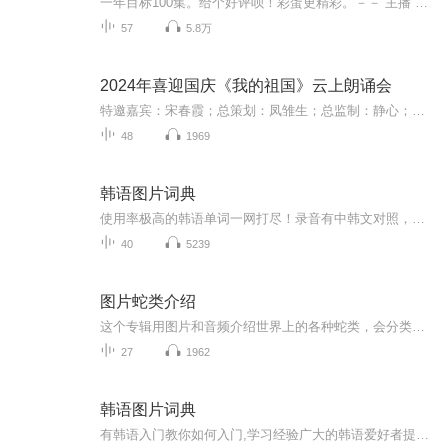
一年目标100集。给个好评呗！彩蛋更精彩。－－ 主播 贝瑞吖也叫逆光小爱
57
5.8万
2024年喜迎国庆《我的祖国》云上朗诵会
特邀嘉宾：宋春霞；总策划：凤雏生；总监制：静心；总导演：化虹；执行总监：莺子；主持人：静心 化虹
48
1969
韩语图片词典
使用率极高的韩语单词一网打尽！录音有中韩文对照，方便同学们在路上收听磨耳朵！更多韩语学习的内容，欢迎关注订阅“韩语助手FM” ：）
40
5239
图片蛇类介绍
这个专辑用图片和音频介绍世界上的各种蛇类，会分类别介绍，如有错误欢迎指正。
27
1962
韩语图片词典
有韩语入门教你如何入门,学习经验广大的韩语爱好者提供自己学习的心得体会;韩语词汇包含各类词汇满足你各个方面的需求;韩语阅读:韩国古今各种书籍、童话、谚语等的阅读;韩语...