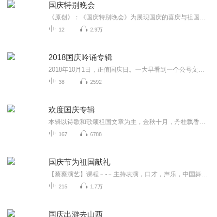
国庆特别晚会
《原创》：《国庆特别晚会》为展现国庆的喜庆与祖国的深情我将以具体的场景切入从清晨升旗的庄严到街头巷尾的欢庆到历史与当下的交融，用优美的笔触传递对祖国的热爱与自豪！用诗歌和情感美文形式，歌颂祖国的繁荣富强，祝人民幸福安康！
12
2.9万
2018国庆吟诵专辑
2018年10月1日，正值国庆日。一大早看到一个公号文章，正是文天祥的《己卯十月一日至燕越五日罹狴犴有感而赋》。当然，彼十一非当今的十一。不过数字的巧合还是让人感触，今天拿来读一读，体味一番历史英杰的民族情怀，恰也当时。 根据诗题来看，这组诗是写于十月一日至十月五日之间，是文天祥被俘之后所作，这些诗作不仅有凛凛正气，更也能看的到他百端交集的复杂情感。另一首于右任先生的《望大陆》，微信公号有称《望乡》，一句“山之上国之殇”荡气回肠，一并兴起拿来读了一读。仓促间多有瑕疵...
38
2592
欢度国庆专辑
本辑以诗歌和歌颂祖国文章为主，金秋十月，丹桂飘香，在这个充满丰收喜悦的季节里，我们满怀激动和自豪，迎来了中华人民共和国76周年华诞。这不仅是一个庄重的纪念日，更是全体中华儿女共同欢庆的盛大的节日，承载着深厚的民族情感和历史意义.
167
6788
国庆节为祖国献礼
【蔡蔡演艺】课程﹣-﹣主持表演，口才，声乐，中国舞，民族舞。独特的小舞台，专业的录音棚，每一位同学都能成为优秀的小明星。独特的教学模式，轻松上课，快乐学习！知名主持人，舞蹈家，高级教师任职授课！江南总校：河沟街42号三楼 18545856430江北分校...
215
1.7万
国庆出游去山西