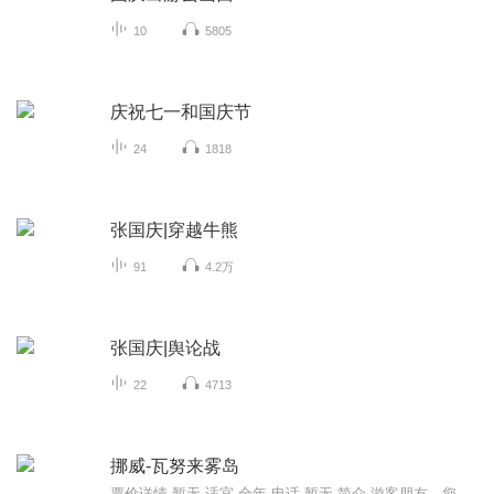
10
5805
庆祝七一和国庆节
24
1818
张国庆|穿越牛熊
91
4.2万
张国庆|舆论战
22
4713
挪威-瓦努来雾岛
票价详情 暂无 适宜 全年 电话 暂无 简介 游客朋友，您现在来到的是斐济第二大岛——瓦努来雾岛。通常它被称为斐济”隐藏的天堂”，这里是任何一个共有独立意识，想探索世界的旅行者的梦想。瓦努来雾岛远离热门的旅游度假地，偏远而隐秘，一部分已经周游过...