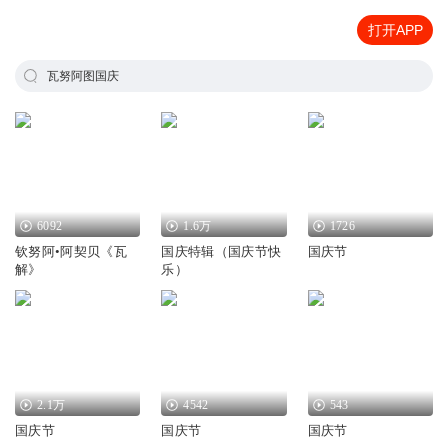
打开APP
瓦努阿图国庆
6092
1.6万
1726
钦努阿•阿契贝《瓦
国庆特辑（国庆节快
国庆节
解》
乐）
2.1万
4542
543
国庆节
国庆节
国庆节