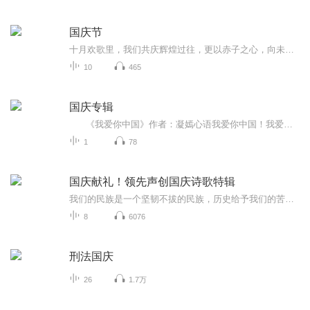
国庆节
十月欢歌里，我们共庆辉煌过往，更以赤子之心，向未来书写滚烫的誓言——这盛世，值得我们以热爱相拥。
10
465
国庆专辑
《我爱你中国》作者：凝嫣心语我爱你中国！我爱你春天蓬勃的秧苗；我爱你秋日金黄的硕果。我爱你中国！我爱你青松气质，我爱你红梅品格！我爱你家乡的甜蔗好像乳汁滋润着我的心窝。我爱你中国，我要把最美的歌儿献给你，我的母亲我的祖国。我爱你中国，我爱...
1
78
国庆献礼！领先声创国庆诗歌特辑
我们的民族是一个坚韧不拔的民族，历史给予我们的苦难都变成了闪着金光的勋章！我们的国家是一个龙腾虎跃的国家，那条巨龙正以不可阻挡之势崛起于神奇的东方！------------------------------------------------值此祖国70周年华诞之际，领先声创以诗歌向祖国献礼！用我们的声音、用我们的热血、用我们的灵魂诵读经典爱国篇章，歌颂我们的祖国！永远繁荣富强！
8
6076
刑法国庆
26
1.7万