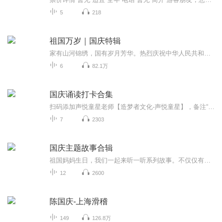
5
218
祖国万岁｜国庆特辑
家有山河锦绣，国有岁月芳华。热烈庆祝中华人民共和国成立73周年！
6
82.1万
国庆诵读打卡合集
扫码添加声悦童星老师【造梦者文化-声悦童星】，备注“诵读打卡”报名，已添加好友的，直接发送“诵读打卡”报名，报名成功后进入社群。
7
2303
国庆主题故事合辑
祖国妈妈生日，我们一起来听一听系列故事。不仅仅有《我的祖国》，还有红军故事，也有关于战争的故事，让大家体会到和平年代的不易。
12
2600
陈国庆-上海滑稽
149
126.8万