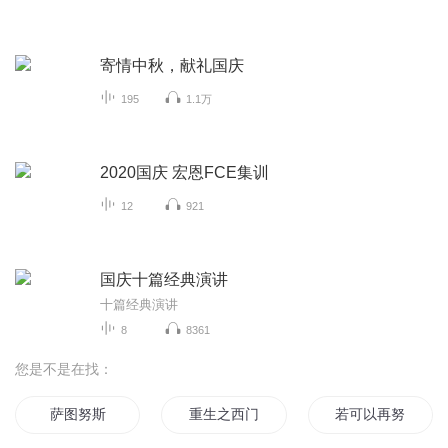
寄情中秋，献礼国庆
195
1.1万
2020国庆 宏恩FCE集训
12
921
国庆十篇经典演讲
十篇经典演讲
8
8361
您是不是在找：
萨图努斯
重生之西门庆
若可以再努力