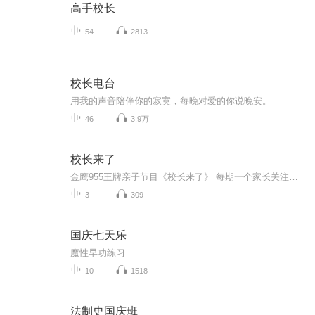
高手校长
54
2813
校长电台
用我的声音陪伴你的寂寞，每晚对爱的你说晚安。
46
3.9万
校长来了
金鹰955王牌亲子节目《校长来了》 每期一个家长关注的热点教育话题 每期一位校长用心解读 我们坚信，校长是站在教育最前线的亲子专家。
3
309
国庆七天乐
魔性早功练习
10
1518
法制史国庆班