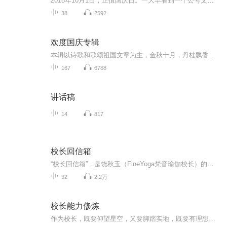
2018年10月1日，正值国庆日。一大早看到一个公号文章，正是文天祥的《己卯十月一日至燕越五日罹狴犴有感而赋》。当然，彼十一非当今的十一。不过数字的巧合还是让人感触，今天拿来读一读，体味一番历史英杰的民族情怀，恰也当时。 根据诗题来看，这组诗是写于十月一日至十月五日之间，是文天祥被俘之后所作，这些诗作不仅有凛凛正气，更也能看的到他百端交集的复杂情感。另一首于右任先生的《望大陆》，微信公号有称《望乡》，一句“山之上国之殇”荡气回肠，一并兴起拿来读了一读。仓促间多有瑕疵...
38
2592
欢度国庆专辑
本辑以诗歌和歌颂祖国文章为主，金秋十月，丹桂飘香，在这个充满丰收喜悦的季节里，我们满怀激动和自豪，迎来了中华人民共和国76周年华诞。这不仅是一个庄重的纪念日，更是全体中华儿女共同欢庆的盛大的节日，承载着深厚的民族情感和历史意义.
167
6788
讲话稿
14
817
校长回信箱
“校长回信箱”，是饶秋玉（FineYoga梵音瑜伽校长）的一档回答粉丝（听友）疑问的视频栏目，如果您也有关于瑜伽、冥想、财富、情感、健康、人际关系的烦恼和困惑，也请私信留言吧，或许下一条回信就是给你哦~饶秋玉（Sherri Rao） 54岁FineYoga创始人 简介...
32
2.2万
校长能力俢炼
作为校长，既要仰望星空，又要脚踏实地，既要有理想，又能办实事，教育家型的校长不是一朝一夕炼成的，校长将花费一生的时间去磨练自己，并把总结的经验分享给大家，希望校长们能够修炼成一个称职的校长，一个有理想，有抱负办实事儿的脚踏实地的校长，对...