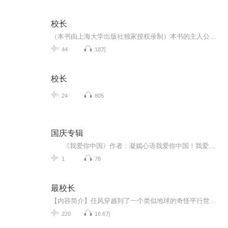
校长
（本书由上海大学出版社独家授权录制）本书的主人公成林峰原是中学教师，因缘际会之下调入职工学校担任校长，从此进入一个众多配角们所交织勾连着的“圈子”。主人公虽想有所作为，履行好自己在家庭、社会中的角色，但在一干人等各藏心思、互逞手段的包围...
44
18万
校长
24
805
国庆专辑
《我爱你中国》作者：凝嫣心语我爱你中国！我爱你春天蓬勃的秧苗；我爱你秋日金黄的硕果。我爱你中国！我爱你青松气质，我爱你红梅品格！我爱你家乡的甜蔗好像乳汁滋润着我的心窝。我爱你中国，我要把最美的歌儿献给你，我的母亲我的祖国。我爱你中国，我爱...
1
78
最校长
【内容简介】任风穿越到了一个类似地球的奇怪平行世界，成为了一所即将破落倒闭的野鸡大学的校长，并且得到了一个名校系统。然后，让齐白石教国画、贝多芬教钢琴、苏格拉底教哲学、高斯教数学、钱钟书教国学、宫崎骏教动漫、乔丹教篮球……“在二十一世纪...
220
16.6万