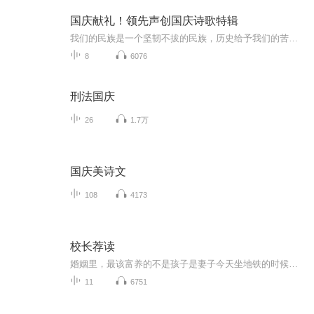
国庆献礼！领先声创国庆诗歌特辑
我们的民族是一个坚韧不拔的民族，历史给予我们的苦难都变成了闪着金光的勋章！我们的国家是一个龙腾虎跃的国家，那条巨龙正以不可阻挡之势崛起于神奇的东方！------------------------------------------------值此祖国70周年华诞之际，领先声创以诗歌向祖国献礼！用我们的声音、用我们的热血、用我们的灵魂诵读经典爱国篇章，歌颂我们的祖国！永远繁荣富强！
8
6076
刑法国庆
26
1.7万
国庆美诗文
108
4173
校长荐读
婚姻里，最该富养的不是孩子是妻子今天坐地铁的时候，遇见了一件很有趣的事。地铁到站的时候，我旁边空出来一个位置，有个大概三岁的小男孩蹭蹭蹭地跑过来，坐下，然后对着车门口说：“妈妈快过来，这里有位置坐！”没多久上来了一对年轻的夫妻，妻子挽着...
11
6751