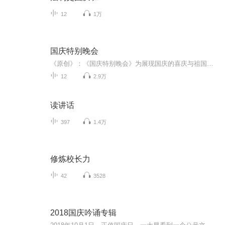
12
1万
国庆特别晚会
《原创》：《国庆特别晚会》为展现国庆的喜庆与祖国的深情我将以具体的场景切入从清晨升旗的庄严到街头巷尾的欢庆到历史与当下的交融，用优美的笔触传递对祖国的热爱与自豪！用诗歌和情感美文形式，歌颂祖国的繁荣富强，祝人民幸福安康！
12
2.9万
读讲话
397
1.4万
修炼校长力
42
3528
2018国庆吟诵专辑