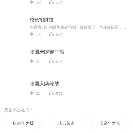
119
1.1万
校长招财猫
教育培训机构落地营销策划，经营管理，常规生招新，期费，年费方案。
109
4.6万
张国庆|穿越牛熊
91
4.2万
张国庆|舆论战
22
4713
您是不是在找：
庆余年之我叫王启年
庆云传奇
庆余年之长歌行