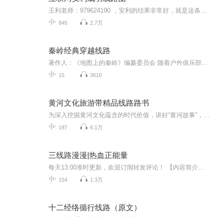
王利老师：979624190 ，安利的结果非常好，就是这条创业之路有3大痛点:①顾客难开发，顾客不忠诚，②伙伴起步挣不到钱，人才流失率高，③开会学习出差费用大，很难兼顾家庭、工作、安利，导致家人反对。面对这些痛点，用5年的时间研发了一套打开安利事业...
845
2.7万
秦岭经典穿越线路
著作人：《地图上的秦岭》编纂委员会 随着户外俱乐部及一些资深驴友的一次次秦岭穿越探险，部分徒步穿越线路因其各自特色已成为经典。为了使更多的户外爱好者了解这些穿越线路，我们策划了这本《秦岭经典穿越线路》。秦岭的穿越线路众多，长短不一，考虑到...
15
3610
黄河文化旅游带精品线路路书
为深入挖掘黄河文化蕴含的时代价值，讲好“黄河故事”，塑造“中国黄河”品牌形象，打造具有国际影响力的黄河文化旅游带，我们策划编撰了《黄河文化旅游带精品线路路书》，希望吸引更多的旅游爱好者发现和探索黄河文化和自然之美。书中精心设计了 40 条“...
197
6.1万
三线路漫漫|热血正能量
每天13:00准时更新，欢迎订阅转发评论！ 【内容简介】 自从中华人民共和国成立之时，就受到来自西方列强的严重威胁。之后，美苏勾结、围堵新中国的罪恶活动更加肆无忌惮。他们狼狈为奸，一唱一和，对新中国进行全面封锁，各种反动势力借机觊觎我领土领海主权，大肆制造事端，武装入侵，人民共和国的周边并不安宁。只要反人民的势力存在，野蛮的侵略和掠夺就不会停止。忘战必危，有备无患。党中央、毛主席高瞻远瞩，做出伟大的战略决策：建设三线，建设强大的军事工业后方基地。 本书描写了宋兴阜、李子洲、华亦林、万少先、任可春等一大批三线建设者，在艰苦生活环境中的酸、甜、苦、辣，体现了他们的革命乐观主义精神和曲折、感人的爱情故事。同时，无情揭露了人们身边的龌龊和鄙劣，警示人们哪些该做，哪些不该做。 书中塑造了张明、钟成、普谦、程军、齐正等一批党的高、中级领导干部的群体形象。 本书充满了正义、正气、正能量，值得一读。
154
1.3万
十二经络循行线路（原文）