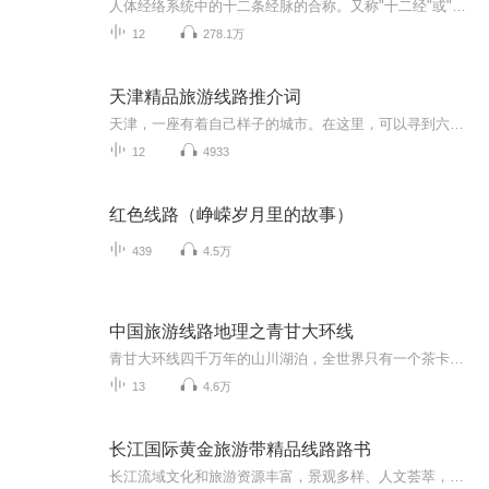
人体经络系统中的十二条经脉的合称。又称"十二经"或"十二正经"。包括:手三阴经:手太阴肺经、手少阴心经、手厥阴心包经手三阳经:手阳明大肠经、手太阳小肠经、手少阳三焦经足三阳经:足阳明胃经、足太阳膀胱经、足少阳胆经足三阴经:足太阴脾经、足少阴肾经、足厥阴肝经。十二经脉具有运行气血、联接脏腑内外、沟通上下等功能，无论感受外邪或脏腑功能失调，都会引起经络的病变。因此，了解十二经脉的循行、功能和发病情况，对防病治病均有很大的意义。
12
278.1万
天津精品旅游线路推介词
天津，一座有着自己样子的城市。在这里，可以寻到六百年历史文脉，也可以享受时尚小资的生活方式，可以登临燕麓名山，也可以一览海河风情，可以在相声茶馆里开怀大笑，也可以坐在图书馆里充电。无论你向往哪一种远方，天津总能揭晓最有诗意的答案，让你来了就忍不住想待很久很久。爱上一座城的理由各不相同，但爱上天津的理由或许只有一条，只因她“最天津”！
12
4933
红色线路（峥嵘岁月里的故事）
439
4.5万
中国旅游线路地理之青甘大环线
青甘大环线四千万年的山川湖泊，全世界只有一个茶卡尔盐湖。在不同的季节、不同的位置，呈现出不一样的蓝色光焰，你只要在湖边站上几分钟，她就可以因云层的涌动和风吹的波澜而为你上演蓝色的迷幻变奏曲，那波光可以洗涤每个人的灵魂，只要这个人自己愿意。
13
4.6万
长江国际黄金旅游带精品线路路书
长江流域文化和旅游资源丰富，景观多样、人文荟萃，是我国具有全球影响力的自然山水人文旅游资源的主要集聚区。10类长江主题国家级旅游线路和38条长江精品旅游线路、全面的旅游信息，引导您探索和发现长江的自然人文之美。编著单位：文化和旅游部资源开发...