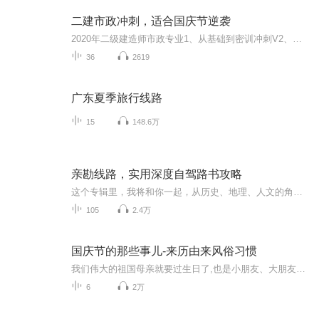
二建市政冲刺，适合国庆节逆袭
2020年二级建造师市政专业1、从基础到密训冲刺V2、从精华课程到超压密押V3、0基础同步更新v4、持续更新到2020年考试V5、只要你跟着学让你一次稳拿证V6、渠道超压压题，超压三页纸等独家绝密压题!
36
2619
广东夏季旅行线路
15
148.6万
亲勘线路，实用深度自驾路书攻略
这个专辑里，我将和你一起，从历史、地理、人文的角度，聊一聊那些在自驾路上的故事，看看那些自驾路上的风景！
105
2.4万
国庆节的那些事儿-来历由来风俗习惯
我们伟大的祖国母亲就要过生日了,也是小朋友、大朋友们最喜欢的“国庆小长假”或说“黄金周”还有说”国庆7天乐”的，说法真是不一而足。那么“国庆节”是怎么来的？自古以来国庆节怎么庆贺？新中国国庆节的来历，以及新中国国庆节的庆贺方式又有哪些呢？ ...
6
2万