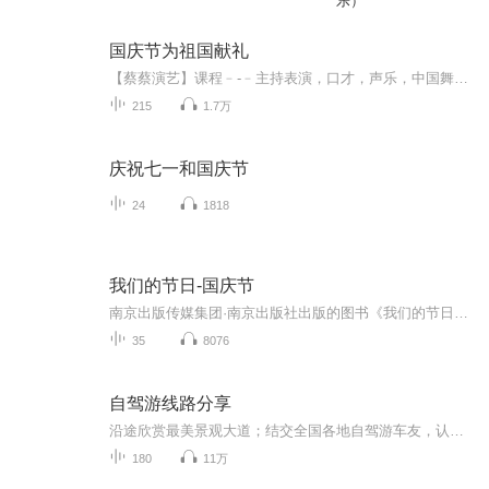
乐）
国庆节为祖国献礼
【蔡蔡演艺】课程﹣-﹣主持表演，口才，声乐，中国舞，民族舞。独特的小舞台，专业的录音棚，每一位同学都能成为优秀的小明星。独特的教学模式，轻松上课，快乐学习！知名主持人，舞蹈家，高级教师任职授课！江南总校：河沟街42号三楼 18545856430江北分校...
215
1.7万
庆祝七一和国庆节
24
1818
我们的节日-国庆节
南京出版传媒集团·南京出版社出版的图书《我们的节日》通过对中国节日文化和节日意义进行深度的挖掘，面向青少年群体构建独具特色的栏目内容，以此丰富春节、元宵节、清明节、端午节、七夕节、中秋节、重阳节等传统节日；六一节、教师节、国庆节等新兴节日的文化内涵和表现形式。促进青少年形成新的节日习俗，提升节日仪式感、认同感。音频作品由金陵朗读者联盟志愿者朗诵，南京音像出版社、金陵图书馆联合制作。
35
8076
自驾游线路分享
沿途欣赏最美景观大道；结交全国各地自驾游车友，认识更多的帅哥美女！ G318国道川藏段 从长江冲积平原(上海)开始一路不断地翻越各种高山，经过奔腾的河流、花海的草原、冰封的雪山，欣赏到瀑布般的冰川、宝石般的湖泊、色彩缤纷的藏居……四季的川藏又各具不同的魅力，没有人能一次领略川藏全部的美。 川藏线的每一天都值得期待，每一天都惊喜不断。 珠穆朗玛峰~世界屋脊 这里远离喧嚣，是一块空灵的蓝水晶。世界屋脊——珠穆朗玛峰高傲的把头颅挺起，世界都在她的脚下匍匐。与天对话，那空旷的洒脱，人的精神就会达到纯美的境地。“至人无己，神人无功，圣人无名”——庄子的逍遥游在这里得到了升华！ 青藏公路~海拔最高的公路 青藏线全线平均海拔在4000米以上，被称为"世界屋脊上的苏伊士运河 "。翻山越岭，一路感受无人区的荒凉，经历大自然的沧桑，唐古拉山/可可西里、沱沱河，这些神奇的名字吸引着你踏上这迷人的公路，去触摸蓝天，去找寻大美的风光。
180
11万