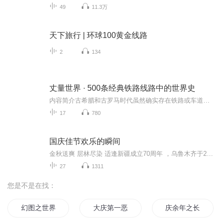
49
11.3万
天下旅行 | 环球100黄金线路
2
134
丈量世界 · 500条经典铁路线路中的世界史
内容简介古希腊和古罗马时代虽然确实存在铁路或车道的基本形式，尤其是约公元前600年迪欧科斯和科林斯地峡之间的船撤痕，但要花上几千年的时间，到19世纪初，人们才初次享受了首个付费铁路客运服务。再过200年，人们才有可能乘坐火车前往世界上一些最偏远...
17
780
国庆佳节欢乐的瞬间
金秋送爽 层林尽染 适逢新疆成立70周年 ，乌鲁木齐于2025年9月23日迎来党中央和习大大带领的慰问团。新疆各族群众欢欣鼓舞，热烈欢迎。
27
1311
您是不是在找：
幻图之世界收线者
大庆第一恶
庆余年之长歌行