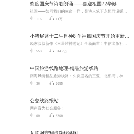
欢度国庆节诗歌朗诵——喜迎祖国72华诞
祖国——如同我们的生命一样，是诗人笔下永恒而温暖的主题。在祖国72周年华诞来临之际，特创建这个诗歌朗诵专辑，诵读经典爱国篇章，和大家一起歌颂祖国，向国庆的献礼！祝愿伟大的祖国繁荣富强，祝愿大家国庆节快乐，度过平安快乐的黄金周假期！
116
11万
小猪屏蓬十二生肖神8 羊神篇国庆节开始更新啦！
晓东叔叔新作《三星堆神游记》全新面世！中信出版社出版！京东当当淘宝均有售！点蓝色字收听——《小猪屏蓬爆笑日记2024》《小猪屏蓬爆笑日记2》《小猪屏蓬爆笑日记1》让你笑得喘不上气！《我进故宫当富翁——小猪屏蓬故宫财商笔记》教你成为大富翁！《小...
550
314.7万
中国旅游线路地理-精品旅游线路
南海风情精品旅游线路：久负盛名的三亚、北部湾，神秘的西沙、东沙、南沙，这样一条线路走下来才算是真正地领略南海风情。北方冰雪精品旅游线路：推动辽宁、吉林、黑龙江、内蒙古等冰雪旅游重点地区，向冰雪名城+冰雪名镇+冰雪景区三位一体方向发展，精心营造城市和旅游名镇的冰雪氛围，打造城市主干街道冰雪景观，例如特色冰雪景区，冰梨、冰糖葫芦、杀年猪等龙江冬季餐饮习惯，在景区有冰尜、狗爬犁、滑冰、冬钓、扭秧歌等冬季特色娱乐项目，游客能全方位、多体验地感知北国冰雪世界，感受冰情雪韵。香格...
36
3655
公交线路报站
用声音为社会服务！
69
6709
互联网安利成功线路图