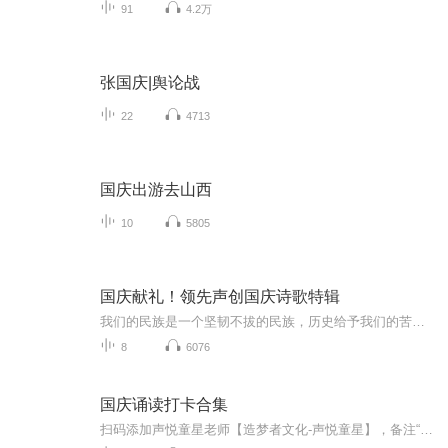
91
4.2万
张国庆|舆论战
22
4713
国庆出游去山西
10
5805
国庆献礼！领先声创国庆诗歌特辑
我们的民族是一个坚韧不拔的民族，历史给予我们的苦难都变成了闪着金光的勋章！我们的国家是一个龙腾虎跃的国家，那条巨龙正以不可阻挡之势崛起于神奇的东方！------------------------------------------------值此祖国70周年华诞之际，领先声创以诗歌向祖国献礼！用我们的声音、用我们的热血、用我们的灵魂诵读经典爱国篇章，歌颂我们的祖国！永远繁荣富强！
8
6076
国庆诵读打卡合集
扫码添加声悦童星老师【造梦者文化-声悦童星】，备注“诵读打卡”报名，已添加好友的，直接发送“诵读打卡”报名，报名成功后进入社群。