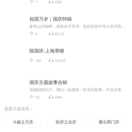
7
2303
祖国万岁｜国庆特辑
家有山河锦绣，国有岁月芳华。热烈庆祝中华人民共和国成立73周年！
6
82.1万
陈国庆-上海滑稽
149
126.8万
国庆主题故事合辑
祖国妈妈生日，我们一起来听一听系列故事。不仅仅有《我的祖国》，还有红军故事，也有关于战争的故事，让大家体会到和平年代的不易。
12
2600
您是不是在找：
斗破之天庆焰火
快穿之吉庆有余
重生西门庆