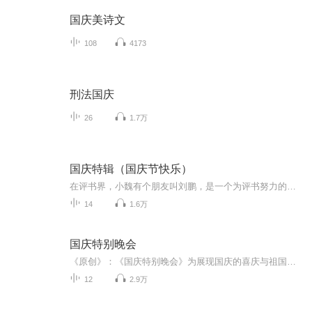
国庆美诗文
108
4173
刑法国庆
26
1.7万
国庆特辑（国庆节快乐）
在评书界，小魏有个朋友叫刘鹏，是一个为评书努力的小伙子。在2021年国庆期间，他想弄个特辑，便烦劳我给他录个爱国题材的评书小段儿。这种事情，不是特殊情况，小魏一般不会拒绝，也就给其录了一个《鲁迅踢鬼》，等他传完，我再传到我的专辑里。另外，小...
14
1.6万
国庆特别晚会
《原创》：《国庆特别晚会》为展现国庆的喜庆与祖国的深情我将以具体的场景切入从清晨升旗的庄严到街头巷尾的欢庆到历史与当下的交融，用优美的笔触传递对祖国的热爱与自豪！用诗歌和情感美文形式，歌颂祖国的繁荣富强，祝人民幸福安康！
12
2.9万