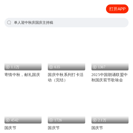
打开APP
单人迎中秋庆国庆主持稿
1.1万
635
1367
寄情中秋，献礼国庆
国庆中秋系列打卡活
2025中国朗诵联盟中
动（完结）
秋国庆双节歌咏会
4542
1726
2.1万
国庆节
国庆节
国庆节