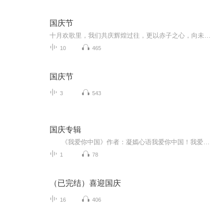
国庆节
十月欢歌里，我们共庆辉煌过往，更以赤子之心，向未来书写滚烫的誓言——这盛世，值得我们以热爱相拥。
10
465
国庆节
3
543
国庆专辑
《我爱你中国》作者：凝嫣心语我爱你中国！我爱你春天蓬勃的秧苗；我爱你秋日金黄的硕果。我爱你中国！我爱你青松气质，我爱你红梅品格！我爱你家乡的甜蔗好像乳汁滋润着我的心窝。我爱你中国，我要把最美的歌儿献给你，我的母亲我的祖国。我爱你中国，我爱...
1
78
（已完结）喜迎国庆
16
406