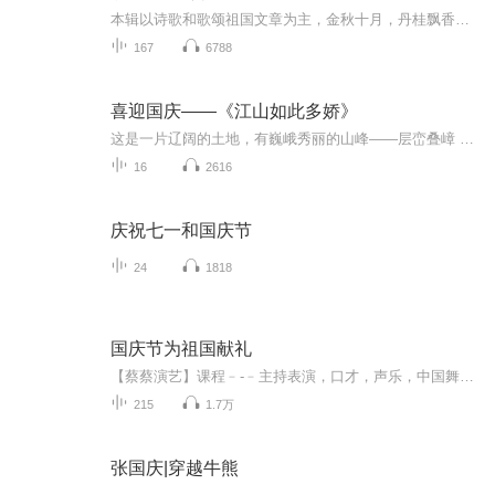
本辑以诗歌和歌颂祖国文章为主，金秋十月，丹桂飘香，在这个充满丰收喜悦的季节里，我们满怀激动和自豪，迎来了中华人民共和国76周年华诞。这不仅是一个庄重的纪念日，更是全体中华儿女共同欢庆的盛大的节日，承载着深厚的民族情感和历史意义.
167
6788
喜迎国庆——《江山如此多娇》
这是一片辽阔的土地，有巍峨秀丽的山峰——层峦叠嶂 ；这是一片广袤的土地，有奔流不息的江河——百折不回 ；这是一片富饶的土地，有波涛澎湃的大海——深邃无垠； 这是一片神奇的土地，千年运河、万里长城 。江山如此多娇，文明如此灿烂！这是我的祖国，瞰祖国大好河山，品中华人文之美！
16
2616
庆祝七一和国庆节
24
1818
国庆节为祖国献礼
【蔡蔡演艺】课程﹣-﹣主持表演，口才，声乐，中国舞，民族舞。独特的小舞台，专业的录音棚，每一位同学都能成为优秀的小明星。独特的教学模式，轻松上课，快乐学习！知名主持人，舞蹈家，高级教师任职授课！江南总校：河沟街42号三楼 18545856430江北分校...
215
1.7万
张国庆|穿越牛熊