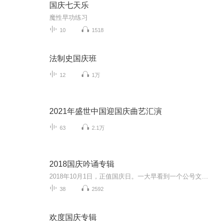
国庆七天乐
魔性早功练习
10
1518
法制史国庆班
12
1万
2021年盛世中国迎国庆曲艺汇演
63
2.1万
2018国庆吟诵专辑
2018年10月1日，正值国庆日。一大早看到一个公号文章，正是文天祥的《己卯十月一日至燕越五日罹狴犴有感而赋》。当然，彼十一非当今的十一。不过数字的巧合还是让人感触，今天拿来读一读，体味一番历史英杰的民族情怀，恰也当时。 根据诗题来看，这组诗是写于十月一日至十月五日之间，是文天祥被俘之后所作，这些诗作不仅有凛凛正气，更也能看的到他百端交集的复杂情感。另一首于右任先生的《望大陆》，微信公号有称《望乡》，一句“山之上国之殇”荡气回肠，一并兴起拿来读了一读。仓促间多有瑕疵...
38
2592
欢度国庆专辑