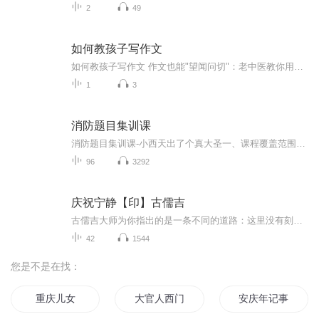
2
49
如何教孩子写作文
如何教孩子写作文 作文也能"望闻问切"：老中医教你用中医思维搞定小学生作文难题邻居家王姐最近愁得嘴角起泡，她家三年级的小子每次写作文都像便秘——憋半天就憋出三行字。上周写《我的妈妈》，开头就是"我的妈妈很胖"，气得王姐差点把作文本撕了。这不...
1
3
消防题目集训课
消防题目集训课-小西天出了个真大圣一、课程覆盖范围科目覆盖：已上线2026年技术实务破题课，同时有2025版综合能力破题课完整内容，覆盖一消三大核心考试科目。内容形式：以逐题精讲的视频合集呈现，单节内容聚焦10道左右典型考题，拆解命题逻辑。二、配套...
96
3292
庆祝宁静【印】古儒吉
古儒吉大师为你指出的是一条不同的道路：这里没有刻板的教条，纯真是他的本性，爱是他的灵魂，欢笑是他的言语，歌唱是他的表达，宁静是他的智慧，觉知是你的斩获，狂喜是你的体验！这一切都将引领你，回归到那无比欢欣宁静的家，而那是你生生世世追寻的目...
42
1544
您是不是在找：
重庆儿女
大官人西门庆
安庆年记事