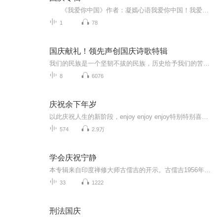
《我爱你中国》作者：凝嫣心语我爱你中国！我爱你春天蓬勃的秧苗；我爱你秋日金黄的硕果。我爱你中国！我爱你青松气质，我爱你红梅品格！我爱你家乡的甜蔗好像乳汁滋润着我的心窝。我爱你中国，我要把最美的歌儿献给你，我的母亲我的祖国。我爱你中国，我爱...
1
78
国庆献礼！领先声创国庆诗歌特辑
我们的民族是一个坚韧不拔的民族，历史给予我们的苦难都变成了闪着金光的勋章！我们的国家是一个龙腾虎跃的国家，那条巨龙正以不可阻挡之势崛起于神奇的东方！------------------------------------------------值此祖国70周年华诞之际，领先声创以诗歌向祖国献礼！用我们的声音、用我们的热血、用我们的灵魂诵读经典爱国篇章，歌颂我们的祖国！永远繁荣富强！
8
6076
庆祝余下年岁
以此庆祝人生的新阶段，enjoy enjoy enjoy特别特别喜欢的一个单词。这是一个关于权谋、爱恨、江湖恩怨的故事；在家族内权力争斗和社会环境促成的一系列变化中，反映了主人公的家国情怀以及对平等自由的执着追求！
574
2.9万
学会庆祝宁静
本专辑来自印度禅修大师古儒吉的开示。古儒吉1956年出生在南印度班加罗尔，幼年时期即时常处于深度静心中，四岁便能背诵古老的梵文经典薄迦梵歌。十七岁取得现代科学的高等学位，并精通印度传统的吠陀科学，后又获颁印度Kuvempu大学荣誉博士学位。2006年，...
33
1222
刑法国庆