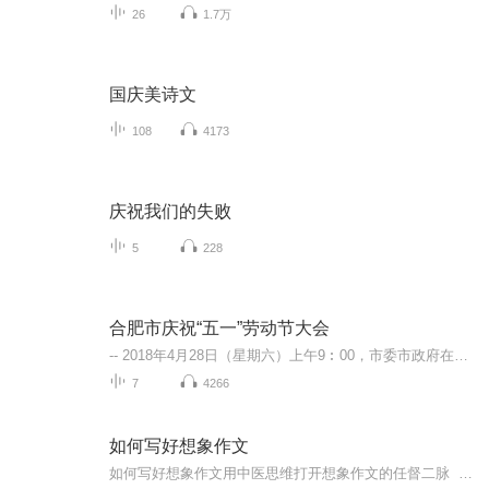
26
1.7万
国庆美诗文
108
4173
庆祝我们的失败
5
228
合肥市庆祝“五一”劳动节大会
-- 2018年4月28日（星期六）上午9︰00，市委市政府在市政务大楼会议中心小会堂隆重召开合肥市庆祝“五一”国际劳动节大会。 -- 通报合肥市第五届职工技术创新成果及合肥市五一劳动奖状、五一劳动奖章、工人先锋号获得者，在全市上下大力弘扬劳模精神、 工...
7
4266
如何写好想象作文
如何写好想象作文用中医思维打开想象作文的任督二脉 隔壁老王家的孩子写想象作文，憋了两小时就憋出个"假如我变成一朵云"，气得老王血压直飙160。这病根啊，就像中医说的"思则气结"——脑子打不开，气血都堵在太阳穴了。今天咱们就用老祖宗的智慧，给各...