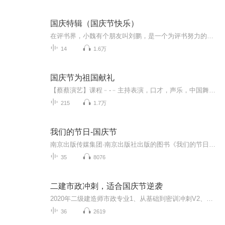
国庆特辑（国庆节快乐）
在评书界，小魏有个朋友叫刘鹏，是一个为评书努力的小伙子。在2021年国庆期间，他想弄个特辑，便烦劳我给他录个爱国题材的评书小段儿。这种事情，不是特殊情况，小魏一般不会拒绝，也就给其录了一个《鲁迅踢鬼》，等他传完，我再传到我的专辑里。另外，小...
14
1.6万
国庆节为祖国献礼
【蔡蔡演艺】课程﹣-﹣主持表演，口才，声乐，中国舞，民族舞。独特的小舞台，专业的录音棚，每一位同学都能成为优秀的小明星。独特的教学模式，轻松上课，快乐学习！知名主持人，舞蹈家，高级教师任职授课！江南总校：河沟街42号三楼 18545856430江北分校...
215
1.7万
我们的节日-国庆节
南京出版传媒集团·南京出版社出版的图书《我们的节日》通过对中国节日文化和节日意义进行深度的挖掘，面向青少年群体构建独具特色的栏目内容，以此丰富春节、元宵节、清明节、端午节、七夕节、中秋节、重阳节等传统节日；六一节、教师节、国庆节等新兴节日的文化内涵和表现形式。促进青少年形成新的节日习俗，提升节日仪式感、认同感。音频作品由金陵朗读者联盟志愿者朗诵，南京音像出版社、金陵图书馆联合制作。
35
8076
二建市政冲刺，适合国庆节逆袭
2020年二级建造师市政专业1、从基础到密训冲刺V2、从精华课程到超压密押V3、0基础同步更新v4、持续更新到2020年考试V5、只要你跟着学让你一次稳拿证V6、渠道超压压题，超压三页纸等独家绝密压题!
36
2619