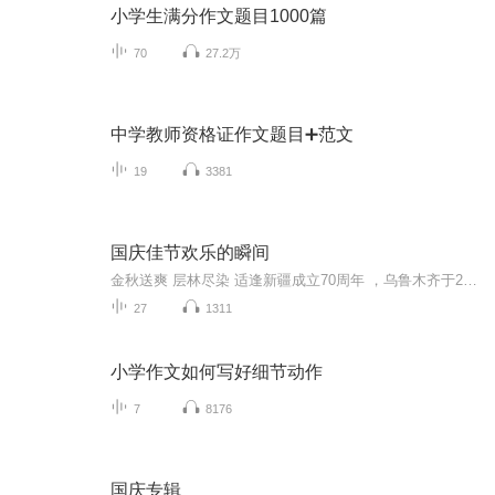
小学生满分作文题目1000篇
70
27.2万
中学教师资格证作文题目➕范文
19
3381
国庆佳节欢乐的瞬间
金秋送爽 层林尽染 适逢新疆成立70周年 ，乌鲁木齐于2025年9月23日迎来党中央和习大大带领的慰问团。新疆各族群众欢欣鼓舞，热烈欢迎。
27
1311
小学作文如何写好细节动作
7
8176
国庆专辑