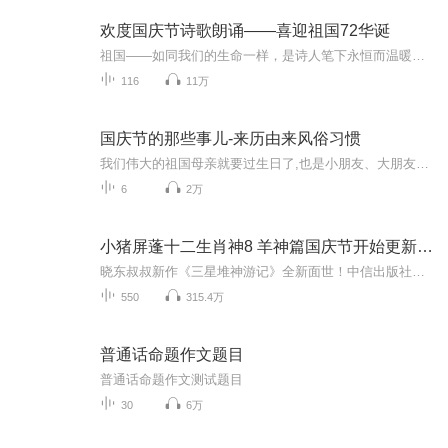
欢度国庆节诗歌朗诵——喜迎祖国72华诞
祖国——如同我们的生命一样，是诗人笔下永恒而温暖的主题。在祖国72周年华诞来临之际，特创建这个诗歌朗诵专辑，诵读经典爱国篇章，和大家一起歌颂祖国，向国庆的献礼！祝愿伟大的祖国繁荣富强，祝愿大家国庆节快乐，度过平安快乐的黄金周假期！
116
11万
国庆节的那些事儿-来历由来风俗习惯
我们伟大的祖国母亲就要过生日了,也是小朋友、大朋友们最喜欢的“国庆小长假”或说“黄金周”还有说”国庆7天乐”的，说法真是不一而足。那么“国庆节”是怎么来的？自古以来国庆节怎么庆贺？新中国国庆节的来历，以及新中国国庆节的庆贺方式又有哪些呢？ ...
6
2万
小猪屏蓬十二生肖神8 羊神篇国庆节开始更新啦！
晓东叔叔新作《三星堆神游记》全新面世！中信出版社出版！京东当当淘宝均有售！点蓝色字收听——《小猪屏蓬爆笑日记2024》《小猪屏蓬爆笑日记2》《小猪屏蓬爆笑日记1》让你笑得喘不上气！《我进故宫当富翁——小猪屏蓬故宫财商笔记》教你成为大富翁！《小...
550
315.4万
普通话命题作文题目
普通话命题作文测试题目
30
6万