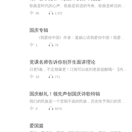
歌曲是时代的心声、歌曲是前进的号角、歌曲是鲜活的历史。有声音乐党课《歌曲中的百年党史》精选了100首歌曲多为特定历史背景下创作的歌曲，确保了原汁原味，每首歌对应一个重要的历史事件或历史节点，力求以百首歌曲描绘出一幅波澜壮阔的百年史诗！《歌曲...
95
1.9万
国庆专辑
《我爱你中国》作者：凝嫣心语我爱你中国！我爱你春天蓬勃的秧苗；我爱你秋日金黄的硕果。我爱你中国！我爱你青松气质，我爱你红梅品格！我爱你家乡的甜蔗好像乳汁滋润着我的心窝。我爱你中国，我要把最美的歌儿献给你，我的母亲我的祖国。我爱你中国，我爱...
1
78
党课名师告诉你别开生面讲理论
日更5集，不定期爆更！订阅可以收到更新提醒哦~ 【内容简介】 《党课名师告诉你：别开生面讲理论》作者曹荣琪将从理论宣讲工作实践中不断摸索、试验所提炼出的基层党课宣讲方法进行细致铺陈，并将宣讲内外的思考和感悟一并呈现，内容通俗易懂，案例鲜...
43
771
国庆献礼！领先声创国庆诗歌特辑
我们的民族是一个坚韧不拔的民族，历史给予我们的苦难都变成了闪着金光的勋章！我们的国家是一个龙腾虎跃的国家，那条巨龙正以不可阻挡之势崛起于神奇的东方！------------------------------------------------值此祖国70周年华诞之际，领先声创以诗歌向祖国献礼！用我们的声音、用我们的热血、用我们的灵魂诵读经典爱国篇章，歌颂我们的祖国！永远繁荣富强！
8
6076
爱国篇