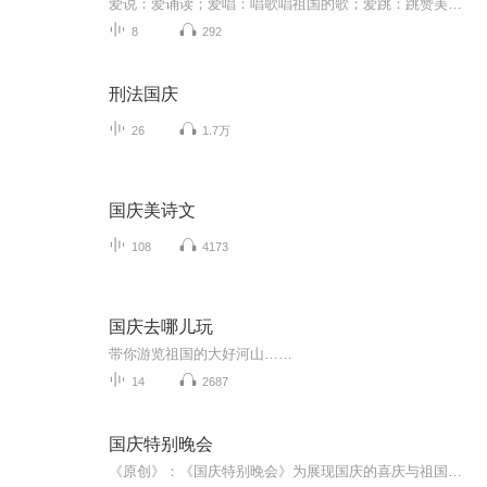
爱说：爱诵读；爱唱：唱歌唱祖国的歌；爱跳：跳赞美祖国的舞；这里的“说‘’就说我热爱祖国的情怀。
8
292
刑法国庆
26
1.7万
国庆美诗文
108
4173
国庆去哪儿玩
带你游览祖国的大好河山……
14
2687
国庆特别晚会
《原创》：《国庆特别晚会》为展现国庆的喜庆与祖国的深情我将以具体的场景切入从清晨升旗的庄严到街头巷尾的欢庆到历史与当下的交融，用优美的笔触传递对祖国的热爱与自豪！用诗歌和情感美文形式，歌颂祖国的繁荣富强，祝人民幸福安康！