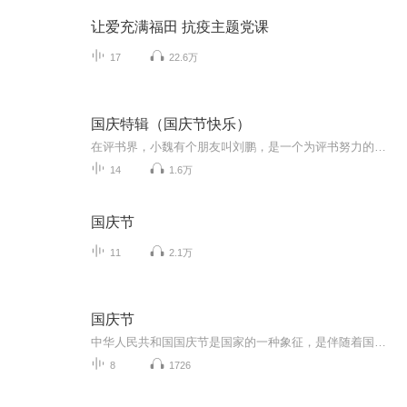
让爱充满福田 抗疫主题党课
17
22.6万
国庆特辑（国庆节快乐）
在评书界，小魏有个朋友叫刘鹏，是一个为评书努力的小伙子。在2021年国庆期间，他想弄个特辑，便烦劳我给他录个爱国题材的评书小段儿。这种事情，不是特殊情况，小魏一般不会拒绝，也就给其录了一个《鲁迅踢鬼》，等他传完，我再传到我的专辑里。另外，小...
14
1.6万
国庆节
11
2.1万
国庆节
中华人民共和国国庆节是国家的一种象征，是伴随着国家的出现而出现的。让我们用诗歌朗诵歌颂祖国的繁荣富强，国泰民安。
8
1726