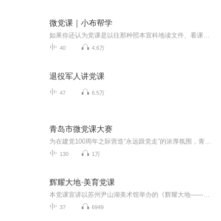
微党课｜小布帮学
如果你还认为党课是以往那种照本宣科地读文件、看课本，那小布要对你说NO、NO、NO了。由中共西安市委党校联合西安发布共同推出的《小布帮学•微党课》倾力打造“小体积，大容量”的系列网络视频党课，紧扣时代发展脉搏，紧跟中央决策部署，紧贴市委市政府...
40
4.6万
退役军人讲党课
47
6.5万
青岛市微党课大赛
为在建党100周年之际营造“永远跟党走”的浓厚氛围，青岛市举办“‘百人、百堂、百部’话百年风华”微党课大赛，以“小切口、大格局、正能量、易传播”的微党课，用群众喜欢听、听得进的语言和群众爱参与、能参与的平台，感召广大党员群众学党史、颂党恩、跟党走，凝聚起不忘初心跟党走、不负韶华建新功的奋进力量。
130
1万
辉耀大地·美育党课
本党课宣讲以苏州尹山湖美术馆举办的《辉耀大地——庆祝中国共产党建党百年美术作品展》为主体内容，将党史理论的科学美和艺术作品的人文美交相辉映，将党史教育的内在逻辑美和艺术创作的外在形式美和谐统一，形成了独具审美情感评价特色的党课教育，进一步激励广大党员坚定理想信念，厚植爱国情怀，践行初心使命。【本专辑由中共苏州市委党史工作办公室、苏州市尹山湖美术馆、苏州市职业大学、江苏苏忆文旅联合特约制作】
37
6949