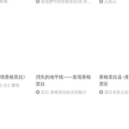
草甸
发现梦中的香格里拉28 穿越
五凤山
横亘亚洲的雄伟河流10
境香格里拉》
消失的地平线——发现香格
香格里拉县-
里拉
景区
菈-佽仁桑珠
后记 香格里拉的永恒魅力
渣日木胜土岩