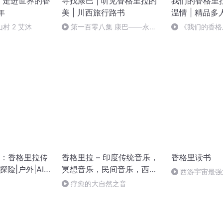
 走进世界的香
寻找康巴 | 听见香格里拉的
我们的香格里拉
年
美 | 川西旅行路书
温情 | 精品多
村 2 艾沐
第一百零八集 康巴——永远
《我们的香格
的西部魂（下）（完结）
第186集
：香格里拉传
香格里拉 – 印度传统音乐，
香格里读书
探险|户外|AI电
冥想音乐，民间音乐，西塔
西游宇宙最强
尔琴，正念冥想的背景音乐
宗地府还魂的盗
疗愈的大自然之音