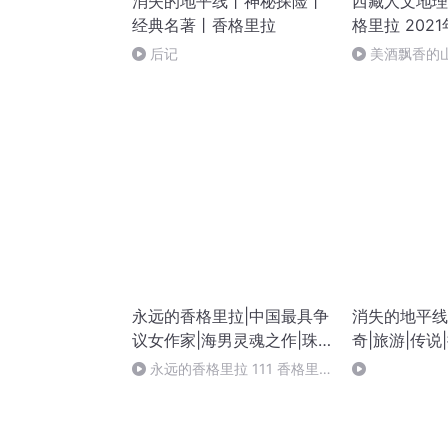
消失的地平线丨神秘探险丨
西藏人文地理
经典名著丨香格里拉
格里拉 2021
后记
美酒飘香的山
永远的香格里拉|中国最具争
消失的地平线
议女作家|海男灵魂之作|珠
奇|旅游|传说|
牧珑玛演播
子书
永远的香格里拉 111 香格里
拉地区的红色 （完）+后记