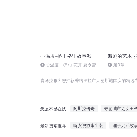
心温度-格里格里故事派
编剧的艺术|
心温度-《种子花开 夏令营》
第9章
下集
喜马拉雅为您推荐香格里拉市天丽斯施国庆的精选
阿斯拉传奇
奇丽城市之女王
您是不是在找：
艾泽拉斯的施法者
香格里拉
听安说故事出装
锤子兄弟故
最新搜索推荐：
代号香格里拉
格兰帝斯