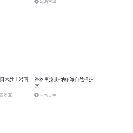
建塘古城
渣日木胜土岩画
香格里拉县-纳帕海自然保护
区
画景区
中甸古寺