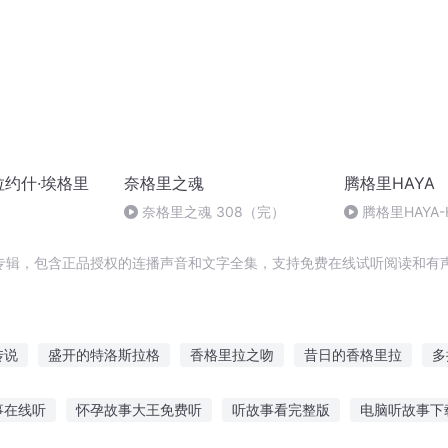
拉约什·埃格里
奈格里之魂
腾格里HAYA
奈格里之魂 308（完）
腾格里HAYA-
专辑，包含正品授权的连播声音和文字全集，支持免费在线试听阅读和有声
传说
盛开的特洛斯拉格
香格里拉之吻
昔日的香格里拉
多
奇幻记
希格拉的回归
都市美丽爱情
倾国倾城西施
罗德里
事在线听
怀孕故事大王免费听
听故事看完整版
电脑听故事下
大盗格罗斯
越国第一施
拉格大陆