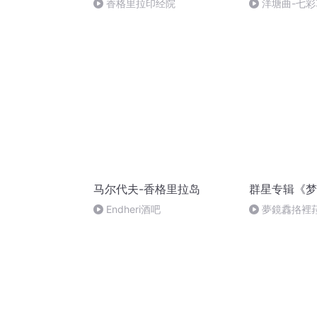
香格里拉印经院
洋塘曲-七彩
马尔代夫-香格里拉岛
群星专辑《梦
Endheri酒吧
夢鏡馫挌裡