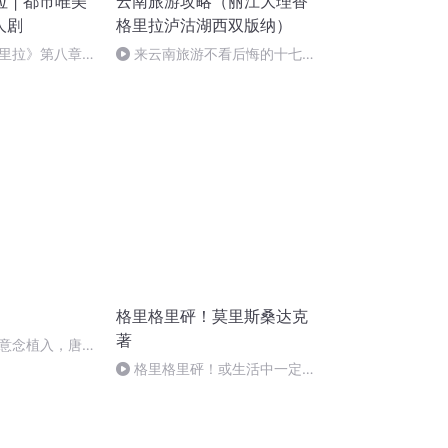
 | 都市唯美
云南旅游攻略（丽江大理香
人剧
格里拉泸沽湖西双版纳）
里拉》第八章
来云南旅游不看后悔的十七个
避雷攻略
格里格里砰！莫里斯桑达克
著
意念植入，唐太
梦空间
格里格里砰！或生活中一定还
有别的什么9（完）