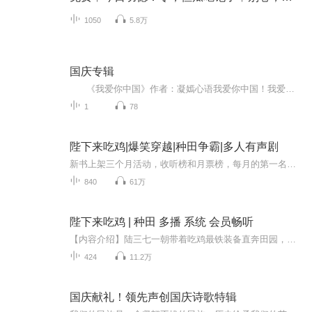
1050
5.8万
国庆专辑
《我爱你中国》作者：凝嫣心语我爱你中国！我爱你春天蓬勃的秧苗；我爱你秋日金黄的硕果。我爱你中国！我爱你青松气质，我爱你红梅品格！我爱你家乡的甜蔗好像乳汁滋润着我的心窝。我爱你中国，我要把最美的歌儿献给你，我的母亲我的祖国。我爱你中国，我爱...
1
78
陛下来吃鸡|爆笑穿越|种田争霸|多人有声剧
新书上架三个月活动，收听榜和月票榜，每月的第一名：获88.88元，第二名：获66.66元，第三名：获44.66元，加粉丝团号13999195688，精彩活动不断！！从陆三七在吃鸡游戏中，穿越古代[架空历史]，从小人物携手小皇帝创建了辉煌，100集后剧情更加刺激惊心动魄...
840
61万
陛下来吃鸡 | 种田 多播 系统 会员畅听
【内容介绍】陆三七一朝带着吃鸡最铁装备直奔田园，光荣的成为了一个——农村傻姑娘？！老爹早死，大娘要把她嫁村里的二傻子好给她儿子换亲？还说为她好？新世纪女汉子能忍？【作者介绍】大圣，本人擅长古言，种田的小可爱【主播介绍】关寒烟，语道众声独...
424
11.2万
国庆献礼！领先声创国庆诗歌特辑