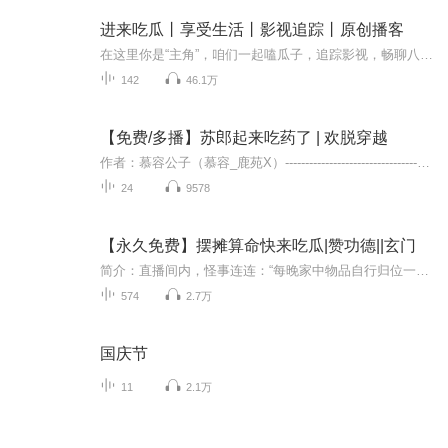
进来吃瓜丨享受生活丨影视追踪丨原创播客
在这里你是“主角”，咱们一起嗑瓜子，追踪影视，畅聊八卦，自由自在。在这个快节奏的时代，我们每个人都在为了生活奔波忙碌，但别忘了，生活中的点滴美好同样值得我们去珍惜和分享。今天来听播客专辑《进来吃瓜》。看尽天下闲事，探讨世间万象。这不仅仅...
142
46.1万
【免费/多播】苏郎起来吃药了 | 欢脱穿越
作者：慕容公子（慕容_鹿苑X）--------------------------------------------------内容： 恭喜你们发现了一本宝藏有声书，到底有多有趣呢？一个有声女主播青黛，本来生活的浑浑噩噩，因缘巧合间，突然穿越到古代大印京城。一番忙乱后，开了一间药铺，谁曾...
24
9578
【永久免费】摆摊算命快来吃瓜|赞功德||玄门
简介：直播间内，怪事连连：“每晚家中物品自行归位一觉醒来，玄学高人穿越成豪门弃女，债务缠身，却意外开启直播解谜生涯。直播间内，怪事连连：“每晚家中物品自行归位，连灰尘都不留，却严禁外卖入内？”主播眼神闪烁，低语：“守护？还是束缚？”“跪...
574
2.7万
国庆节
11
2.1万