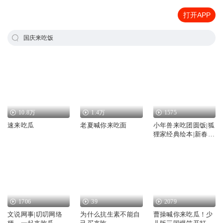
打开APP
国庆来吃饭
10.8万
1.4万
1575
速来吃瓜
老夏喊你来吃面
小年兽来吃团圆饭|狐
狸家经典绘本|新春必
听
1706
39
2079
文说网事|叨叨网络
为什么抗生素不能自
曹操喊你来吃瓜！少