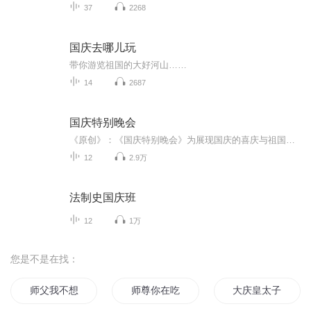
37
2268
国庆去哪儿玩
带你游览祖国的大好河山……
14
2687
国庆特别晚会
《原创》：《国庆特别晚会》为展现国庆的喜庆与祖国的深情我将以具体的场景切入从清晨升旗的庄严到街头巷尾的欢庆到历史与当下的交融，用优美的笔触传递对祖国的热爱与自豪！用诗歌和情感美文形式，歌颂祖国的繁荣富强，祝人民幸福安康！
12
2.9万
法制史国庆班
12
1万
您是不是在找：
师父我不想吃软饭了
师尊你在吃软饭
大庆皇太子