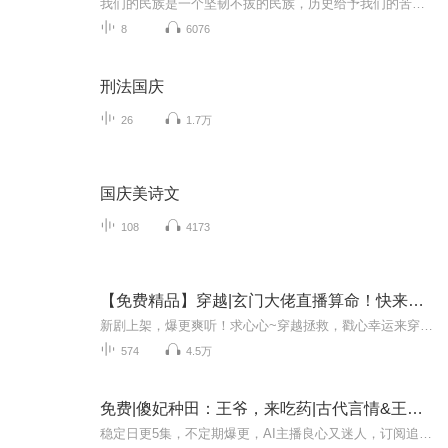
我们的民族是一个坚韧不拔的民族，历史给予我们的苦难都变成了闪着金光的勋章！我们的国家是一个龙腾虎跃的国家，那条巨龙正以不可阻挡之势崛起于神奇的东方！------------------------------------------------值此祖国70周年华诞之际，领先声创以诗歌向祖国献礼！用我们的声音、用我们的热血、用我们的灵魂诵读经典爱国篇章，歌颂我们的祖国！永远繁荣富强！
8
6076
刑法国庆
26
1.7万
国庆美诗文
108
4173
【免费精品】穿越|玄门大佬直播算命！快来吃瓜！爆爽
新剧上架，爆更爽听！求心心~穿越拯救，戳心幸运来穿越大佬+直播算命+抓鬼虐渣打脸+豪门爽文玄门大佬穿成了被扫地出门身负巨债的悲催豪门千金……糟心的渣爹、继母和妹妹……为了生活还债，她开始了直播算命！…玄学直播间～～主播超厉害！故事离奇！内容...
574
4.5万
免费|傻妃种田：王爷，来吃药|古代言情&王爷&宠文
稳定日更5集，不定期爆更，AI主播良心又迷人，订阅追更不迷路！ 【内容简介】 七王爷是什么人？皇帝眼中的煞星，大臣眼中的修罗，百姓眼中的恶魔。他一向心高气傲脾气怪，皇帝接二连三提了好几门亲事给他看，都被他无情的一一拒绝掉。令人诧异的是，七...