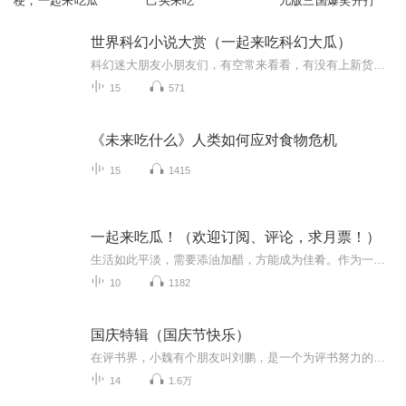
梗，一起来吃瓜
己买来吃
儿版三国爆笑开打
世界科幻小说大赏（一起来吃科幻大瓜）
科幻迷大朋友小朋友们，有空常来看看，有没有上新货，世界各国不同风格的科幻作品，这里总有你的菜
15
571
《未来吃什么》人类如何应对食物危机
15
1415
一起来吃瓜！（欢迎订阅、评论，求月票！）
生活如此平淡，需要添油加醋，方能成为佳肴。作为一名专业吃货，怎能不吃瓜呢！来来来，都别客气~
10
1182
国庆特辑（国庆节快乐）
在评书界，小魏有个朋友叫刘鹏，是一个为评书努力的小伙子。在2021年国庆期间，他想弄个特辑，便烦劳我给他录个爱国题材的评书小段儿。这种事情，不是特殊情况，小魏一般不会拒绝，也就给其录了一个《鲁迅踢鬼》，等他传完，我再传到我的专辑里。另外，小...
14
1.6万