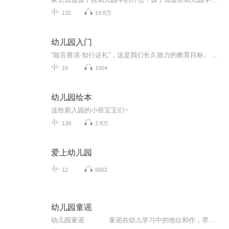
132
19.8万
幼儿园入门
“能言善演·知行达礼”，这是我们长久致力的教育目标。 我们努力把艺术教育和素质教育成功对接，我们用心把专业 教育和大众教育完美融合。 从1996年——创业之初，我们曾把口才教师拟作为“医生”、 “教练”和“导演”，并以此作为我们自己的工作方向和行业标准： 有那么多母语发音不准、口语表达不清的孩子需要“医生”； 有那么多天资聪慧的孩子如果经过专业“教练”的调教，就会举止 出众、仪态高雅；“孩子们都是天生的演员”，我们就是“导演”， 挖掘他们的天分，为孩子们在人生的舞台上有更多的精彩！ 就是我们现在做的，未来要做的，并且一直要做的事业！ 我们可能更了解孩子！我们可能找到了教育的真谛！我们知道 孩子需要什么，我们了解家长需要什么，我们也清楚能为社会奉献 什么！艺术是美好的，教育是高尚的，在我们这里你会看到孩子们 快乐地改变和提高。 如今，我们已经有了“全景纷呈教学法”、“习惯矫正教学法”、 “一气呵成教学法”；有了“艺素融合教育方略”；有了五大运作 体系；有了这套幼儿园专用系列教材；有了父母教育能力训练系列 教材；有了上至东北下至江南的上百家分校，将来我们还会有…… 为了孩子我们一直在努力！ 欢迎来亲自体验，并真诚相邀 —— 与我们同行！
10
1004
幼儿园绘本
送给新入园的小班宝宝们~
139
2.8万
爱上幼儿园
12
6002
幼儿园童谣
幼儿园童谣 童谣在幼儿学习中的地位和作，早己被人们认识到，它对于儿童知识面的扩大，能力的培养，情感的熏陶，美感的启迪，都有着潜移默化的作用。本套专辑选用了一些耳熟能详的童谣，节奏清新愉快，好听易唱，让孩子的每一天都充满着...