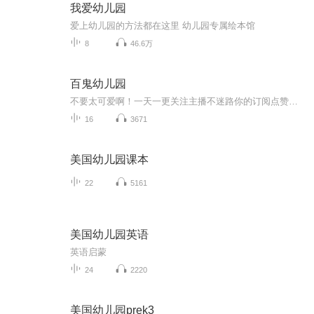
我爱幼儿园
爱上幼儿园的方法都在这里 幼儿园专属绘本馆
8
46.6万
百鬼幼儿园
不要太可爱啊！一天一更关注主播不迷路你的订阅点赞收藏评论是我创作的动力
16
3671
美国幼儿园课本
22
5161
美国幼儿园英语
英语启蒙
24
2220
美国幼儿园prek3