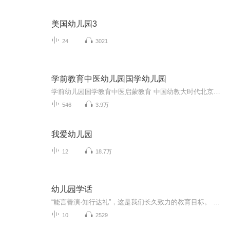
美国幼儿园3
24
3021
学前教育中医幼儿园国学幼儿园
学前幼儿园国学教育中医启蒙教育 中国幼教大时代北京果雪儿原创在线学前教育直播频道推出的每天三分钟播报时间，聚焦火热中华优秀传统文化国学幼教信息内容方面：1、聚焦学前教育、幼儿园教育、家庭教育、国学教育、中医启蒙绘本阅读。2、面向幼儿园园长、...
546
3.9万
我爱幼儿园
12
18.7万
幼儿园学话
“能言善演·知行达礼”，这是我们长久致力的教育目标。 我们努力把艺术教育和素质教育成功对接，我们用心把专业 教育和大众教育完美融合。 从1996年——创业之初，我们曾把口才教师拟作为“医生”、 “教练”和“导演”，并以此作为我们自己的工作方向和行业标准： 有那么多母语发音不准、口语表达不清的孩子需要“医生”； 有那么多天资聪慧的孩子如果经过专业“教练”的调教，就会举止 出众、仪态高雅；“孩子们都是天生的演员”，我们就是“导演”， 挖掘他们的天分，为孩子们在人生的舞台上有更多的精彩！ 就是我们现在做的，未来要做的，并且一直要做的事业！ 我们可能更了解孩子！我们可能找到了教育的真谛！我们知道 孩子需要什么，我们了解家长需要什么，我们也清楚能为社会奉献 什么！艺术是美好的，教育是高尚的，在我们这里你会看到孩子们 快乐地改变和提高。 如今，我们已经有了“全景纷呈教学法”、“习惯矫正教学法”、 “一气呵成教学法”；有了“艺素融合教育方略”；有了五大运作 体系；有了这套幼儿园专用系列教材；有了父母教育能力训练系列 教材；有了上至东北下至江南的上百家分校，将来我们还会有…… 为了孩子我们一直在努力！ 欢迎来亲自体验，并真诚相邀 —— 与我们同行！
10
2529