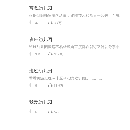
百鬼幼儿园
根据阴阳师改编的故事，跟随茨木和酒吞一起来上百鬼幼儿园吧！（目前已停更）
47
3.4万
班班幼儿园
班班幼儿园搬运不易转载自百度喜欢就订阅转发分享非原创
384
307.9万
班班幼儿园
看看顶级班班～非原创x3喜欢订阅..............
6
88.9万
我爱幼儿园
6
5221