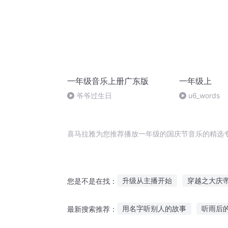
一年级音乐上册广东版
一年级上
爷爷过生日
u6_words
喜马拉雅为您推荐播放一年级的国庆节音乐的精选
升级从主播开始
穿越之大庆
您是不是在找：
神级兽人主播
在花开的季节
用名字听别人的故事
听雨后
最新搜索推荐：
规则播放器
神级美食主播