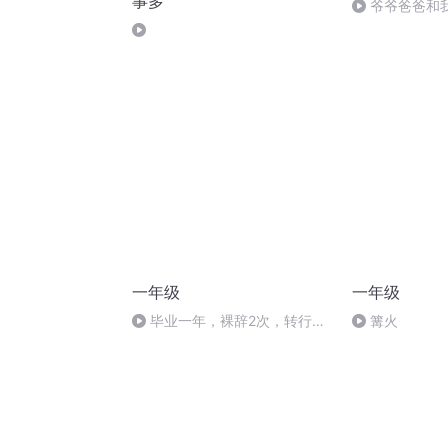
事多
爷爷爸爸和我
一年级
一年级
毕业一年，裸辞2次，转行3
篝火
次，我是怎么找到神仙工作的？