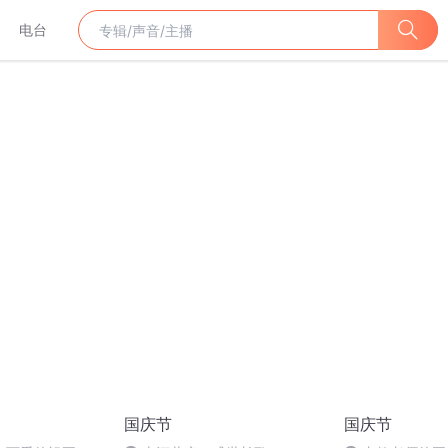
电台
国庆节
国庆节