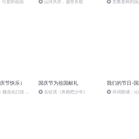
，可爱的祖国
山河共庆，盛世长歌
支教老师的国
庆节快乐）
国庆节为祖国献礼
我们的节日-
：魏迅化口技 二
岳钲淇《奔跑吧少年》
诗词朗诵：沁
般唱法和原生态
读者：张继军