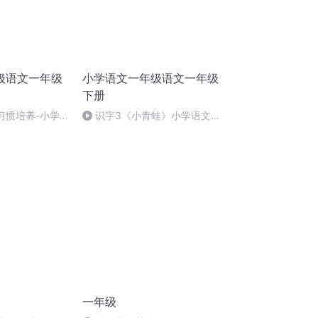
级语文一年级
小学语文一年级语文一年级
下册
习惯培养-小学
识字3《小青蛙》小学语文一
的培养-课课听
年级下册课文预习一年级语文课
文朗读课课听蝌蚪老师讲语文
一年级