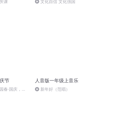
庆课
文化自信 文化强国
国庆节
人音版一年级上音乐
园春·国庆，朗
新年好（范唱）