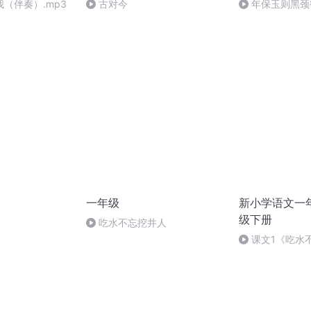
（伴奏）.mp3
古对今
年保玉则黑颈
一年级
新小学语文一
级下册
吃水不忘挖井人
课文1《吃水
小学语文一年级
讲一年级语文课