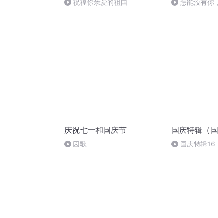
祝福你亲爱的祖国
怎能没有你
庆祝七一和国庆节
国庆特辑（国
囚歌
国庆特辑16
胡 东方红+一