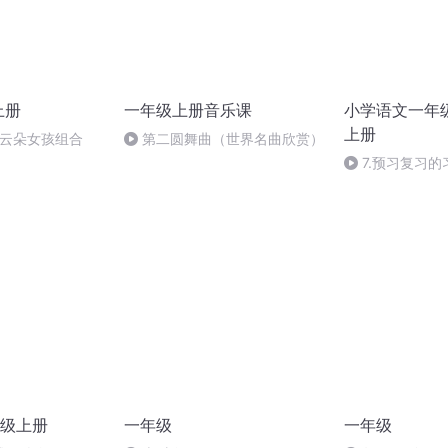
上册
一年级上册音乐课
小学语文一年
上册
孩 云朵女孩组合
第二圆舞曲（世界名曲欣赏）
7.预习复习的
低年级学习习惯
蝌蚪老师
级上册
一年级
一年级