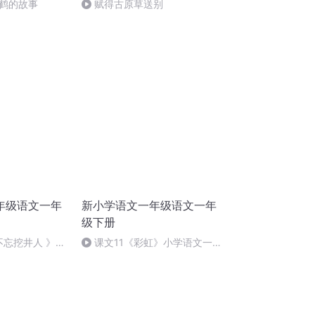
鹤的故事
赋得古原草送别
年级语文一年
新小学语文一年级语文一年
级下册
不忘挖井人 》新
课文11《彩虹》小学语文一年
下册课文预习精
级下册课文预习一年级语文课文
文朗读课课听
朗读课课听