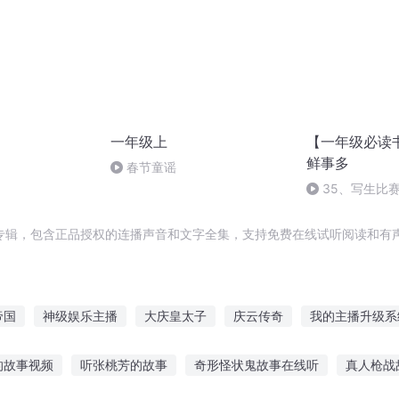
一年级上
【一年级必读
鲜事多
春节童谣
35、写生比
专辑，包含正品授权的连播声音和文字全集，支持免费在线试听阅读和有声
帝国
神级娱乐主播
大庆皇太子
庆云传奇
我的主播升级系
绽放
超级直播间
千年情节之三生三世
无敌播放器
一人有
的故事视频
听张桃芳的故事
奇形怪状鬼故事在线听
真人枪战
神级DVD播放机
重庆儿女