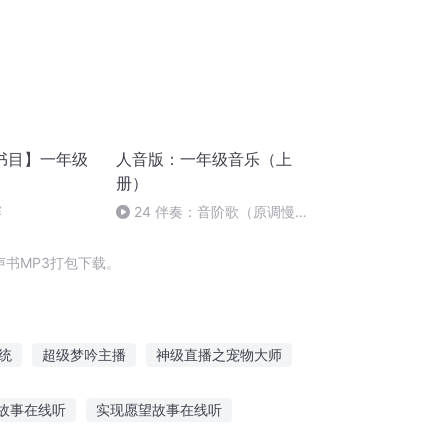
书目】一年级
人音版：一年级音乐（上
册）
赛
24 伴奏：音阶歌（原调慢
速）
书MP3打包下载。
统
超级梦吟主播
神级直播之宠物大师
庆
神级地狱主播
重生花开绽放的季节
故事在线听
实现愿望故事在线听