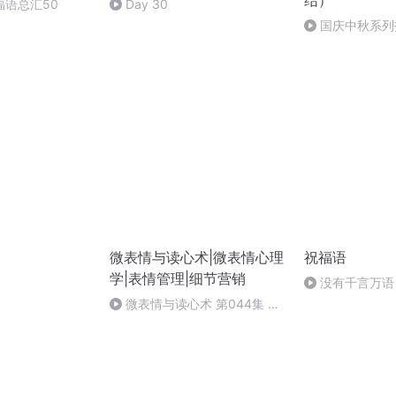
结）
福语总汇50
Day 30
国庆中秋系列
桥
微表情与读心术|微表情心理
祝福语
学|表情管理|细节营销
没有千言万语
微表情与读心术 第044集 识
谎的锦囊妙计（完结）