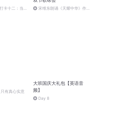
双节歌咏会
打卡十二：当阳
宋维东朗诵《天耀中华》作
者：碑林路人
大班国庆大礼包【英语音
频】
 只有真心实意
Day 8