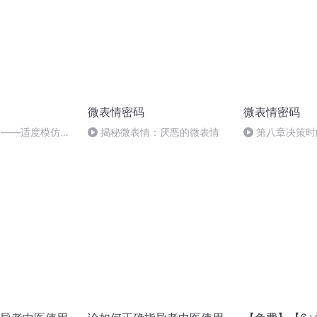
微表情密码
微表情密码
他"——适度模仿客
揭秘微表情：厌恶的微表情
第八章决策时
作