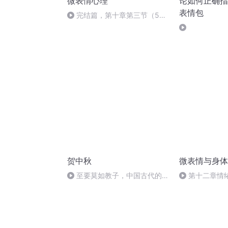
微表情心理
论如何正确指
表情包
完结篇，第十章第三节（5）
从心里揣摩女人
贺中秋
微表情与身体
至要莫如教子，中国古代的家
第十二章情
规家训