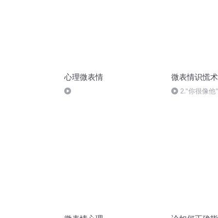
心理微表情
微表情识慌术
2."你很像
户的体态或动