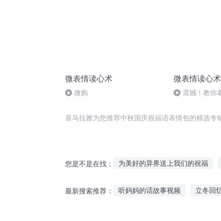
微表情读心术
微表情读心术
微购
震撼！教你
3种技巧
喜马拉雅为您推荐中秋国庆祝福语表情包的精选专
为美好的异界送上我们的祝福
您是不是在找：
未被祝福的幸福
魂界之灵的
听妈妈的话故事视频
立冬回
最新搜索推荐：
为美好人间献上祝福
为我重
适合小班在线听故事
听王存