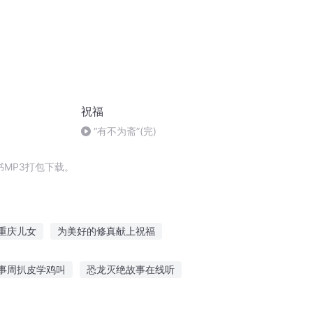
祝福
“有不为斋”(完)
MP3打包下载。
重庆儿女
为美好的修真献上祝福
祝福从此不见
你是我的表情包
事周扒皮学鸡叫
恐龙灭绝故事在线听
大庆皇太子
为美好的幸福生活献上祝福
老兵讲红色故事图片
森林小孩故事免费听