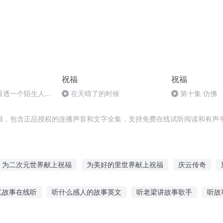
祝福
祝福
看透一个陌生人的
在天晴了的时候
第十集 仿佛
辑，包含正品授权的连播声音和文字全集，支持免费在线试听阅读和有声书
为二次元世界献上祝福
为美好的里世界献上祝福
庆云传奇
祝福
过客的祝福
奥汀的祝福
为美好的人生献上祝福
一句
忆故事在线听
听什么感人的故事英文
听老梁讲故事歌手
听故
来一次的青春物语献上祝福
祝福空间
给异界的王女献上祝福
老师讲故事
幼儿听名人故事的好处
呼唤幼儿听故事的好处
听