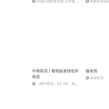
浑南区朝鲜族学校 五年级 孙
精典中秋祝
多永
中韩双语 | 看韩妮表情包学
微表情
韩语
睿智生活
（韩中双语）50. OK，知道
了，好的！ok! 알았어요~ 좋아
요!