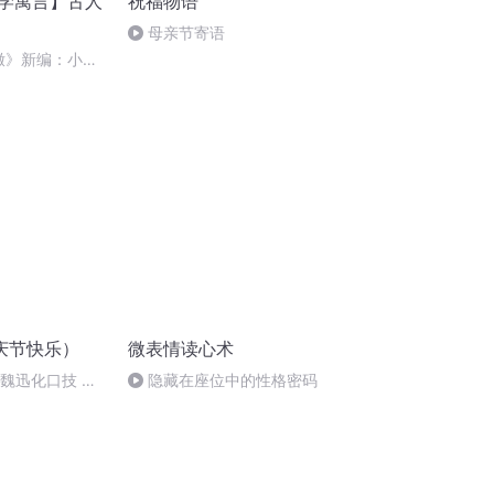
+学寓言】古人
祝福物语
母亲节寄语
北辙》新编：小熊
”_缩混
庆节快乐）
微表情读心术
：魏迅化口技 二
隐藏在座位中的性格密码
唱法和原生态